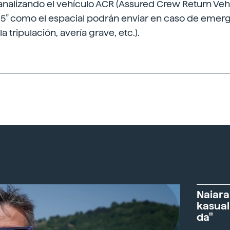
nalizando el vehículo ACR (Assured Crew Return Vehic
e 5” como el espacial podrán enviar en caso de emer
 tripulación, avería grave, etc.).
Naiara
kasual
da"