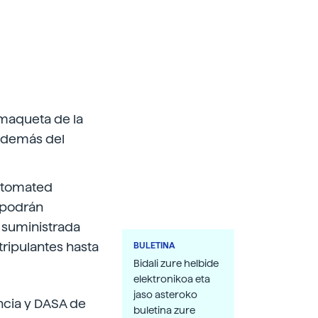
 maqueta de la
 además del
Automated
) podrán
á suministrada
 tripulantes hasta
BULETINA
Bidali zure helbide
elektronikoa eta
jaso asteroko
ancia y DASA de
buletina zure