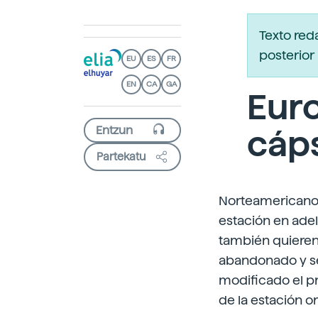
Texto red
posterior 
EU
ES
FR
EN
CA
GA
Euro
cáps
Partekatu
Norteamericanos
estación en ade
también quieren 
abandonado y se 
modificado el 
de la estación or