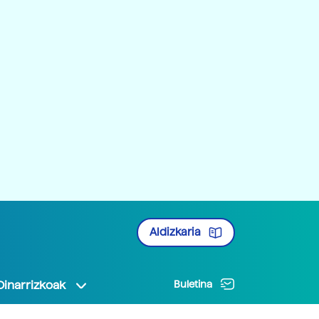
Aldizkaria
Oinarrizkoak
Buletina