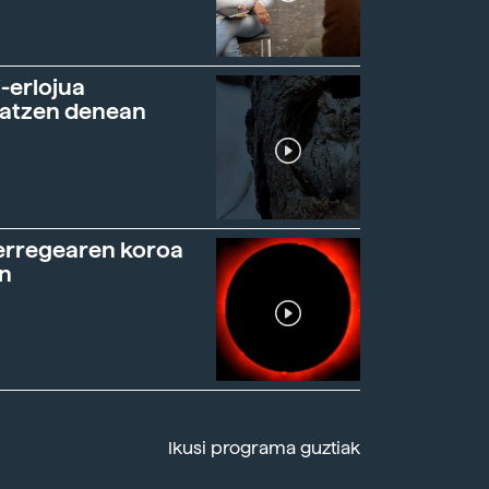
-erlojua
ratzen denean
erregearen koroa
n
Ikusi programa guztiak