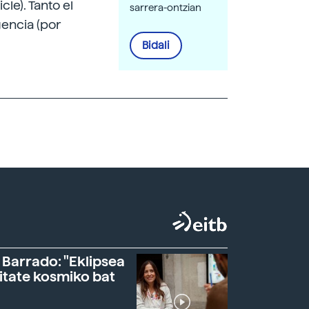
le). Tanto el
sarrera-ontzian
gencia (por
Bidali
 Barrado: "Eklipsea
itate kosmiko bat