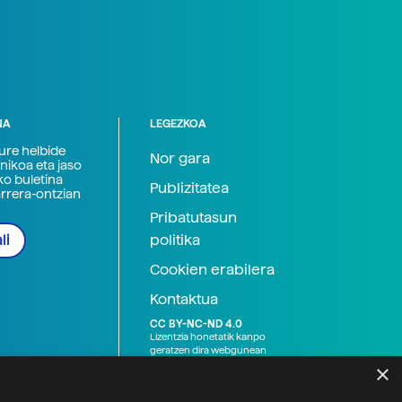
NA
LEGEZKOA
zure helbide
Nor gara
nikoa eta jaso
ko buletina
Publizitatea
arrera-ontzian
Pribatutasun
politika
li
Cookien erabilera
Kontaktua
CC BY-NC-ND 4.0
Lizentzia honetatik kanpo
geratzen dira webgunean
argitaratutako baliabide
×
grafikoak (argazki eta
ilustrazioak), baita Elhuyar ez