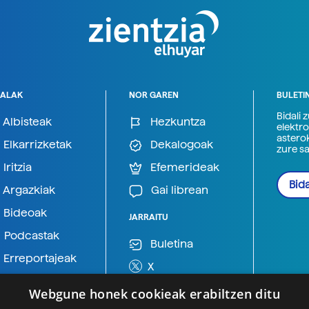
ALAK
NOR GAREN
BULETI
Bidali 
Albisteak
Hezkuntza
elektro
astero
Elkarrizketak
Dekalogoak
zure s
Iritzia
Efemerideak
Bida
Argazkiak
Gai librean
Bideoak
JARRAITU
Podcastak
Buletina
Erreportajeak
X
BlueSky
Webgune honek cookieak erabiltzen ditu