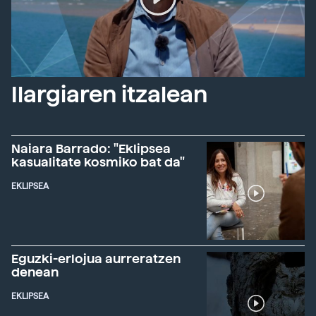
Ilargiaren itzalean
Naiara Barrado: "Eklipsea
kasualitate kosmiko bat da"
EKLIPSEA
Eguzki-erlojua aurreratzen
denean
EKLIPSEA