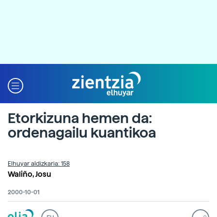
Etorkizuna hemen da:
ordenagailu kuantikoa
Elhuyar aldizkaria: 158
Waliño, Josu
2000-10-01