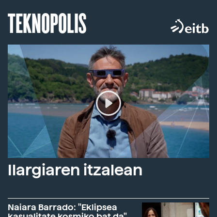
TEKNOPOLIS
Ilargiaren itzalean
Naiara Barrado: "Eklipsea
kasualitate kosmiko bat da"