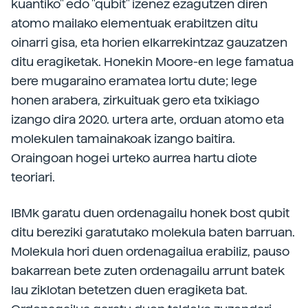
kuantiko" edo "qubit" izenez ezagutzen diren
atomo mailako elementuak erabiltzen ditu
oinarri gisa, eta horien elkarrekintzaz gauzatzen
ditu eragiketak. Honekin Moore-en lege famatua
bere mugaraino eramatea lortu dute; lege
honen arabera, zirkuituak gero eta txikiago
izango dira 2020. urtera arte, orduan atomo eta
molekulen tamainakoak izango baitira.
Oraingoan hogei urteko aurrea hartu diote
teoriari.
IBMk garatu duen ordenagailu honek bost qubit
ditu bereziki garatutako molekula baten barruan.
Molekula hori duen ordenagailua erabiliz, pauso
bakarrean bete zuten ordenagailu arrunt batek
lau ziklotan betetzen duen eragiketa bat.