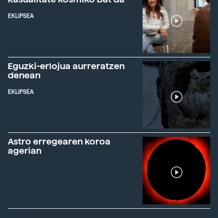
EKLIPSEA
Eguzki-erlojua aurreratzen
denean
EKLIPSEA
Astro erregearen koroa
agerian