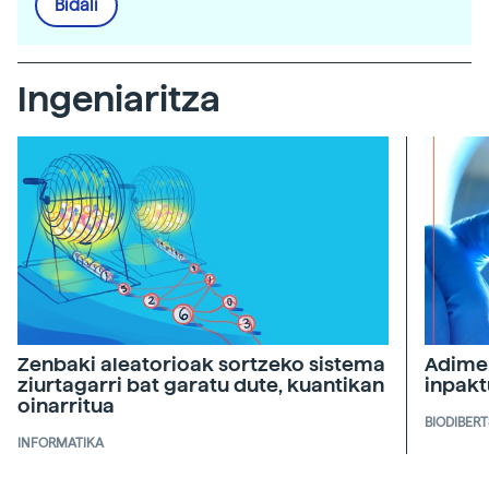
Bidali
Ingeniaritza
Zenbaki aleatorioak sortzeko sistema
Adimen
ziurtagarri bat garatu dute, kuantikan
inpakt
oinarritua
BIODIBERT
INFORMATIKA