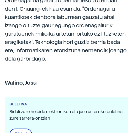
Ordenagailua garatu duen taldeko zuzendari
den I. Chuang-ek hau esan du: "Ordenagailu
kuantikoek denbora laburrean gauzatu ahal
izango dituzte gaur egungo ordenagailurik
garatuenek milioika urtetan lortuko ez lituzketen
eragiketak". Teknologia hori guztiz berria bada
ere, informatikaren etorkizuna hemendik joango
dela garbi dago.
Waliño, Josu
BULETINA
Bidali zure helbide elektronikoa eta jaso asteroko buletina
zure sarrera-ontzian