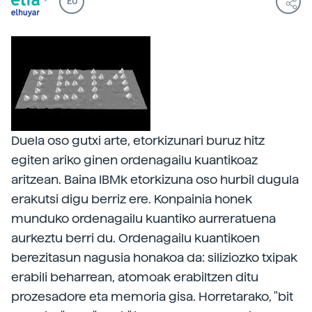
EU
Duela oso gutxi arte, etorkizunari buruz hitz
egiten ariko ginen ordenagailu kuantikoaz
aritzean. Baina IBMk etorkizuna oso hurbil dugula
erakutsi digu berriz ere. Konpainia honek
munduko ordenagailu kuantiko aurreratuena
aurkeztu berri du. Ordenagailu kuantikoen
berezitasun nagusia honakoa da: siliziozko txipak
erabili beharrean, atomoak erabiltzen ditu
prozesadore eta memoria gisa. Horretarako, "bit