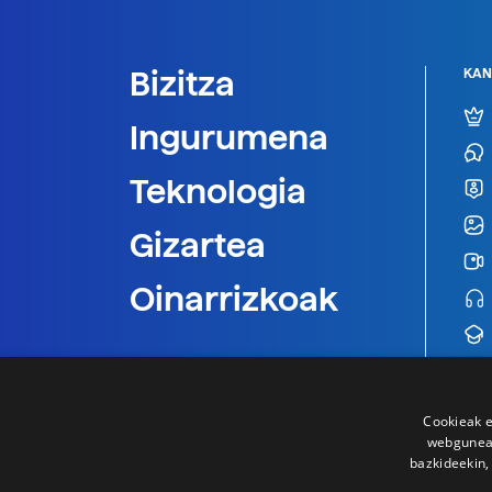
Bizitza
KAN
Ingurumena
Teknologia
Gizartea
Oinarrizkoak
Cookieak e
webgunear
bazkideekin,