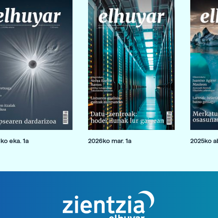
ko eka. 1a
2026ko mar. 1a
2025ko ab