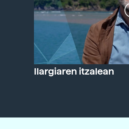
Ilargiaren itzalean