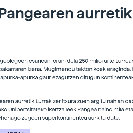
 Pangearen aurretik
geologoen esanean, orain dela 250 milioi urte Lurre
 bakarraren izena. Mugimendu tektonikoek eraginda,
a apurka-apurka gaur ezagutzen ditugun kontinenteak
aren aurretik Lurrak zer itxura zuen argitu nahian dab
nako Unibertsitateko ikertzaileek Pangea baino mila et
 lehenago zegoen superkontinentea aurkitu dute.