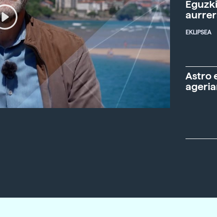
Eguzki
aurre
EKLIPSEA
Astro 
ageria