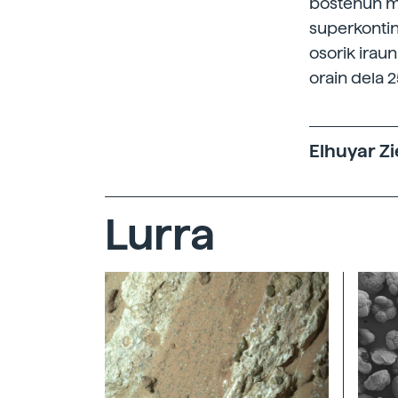
bostehun mi
superkontin
osorik iraun
orain dela 2
Elhuyar Zi
Lurra