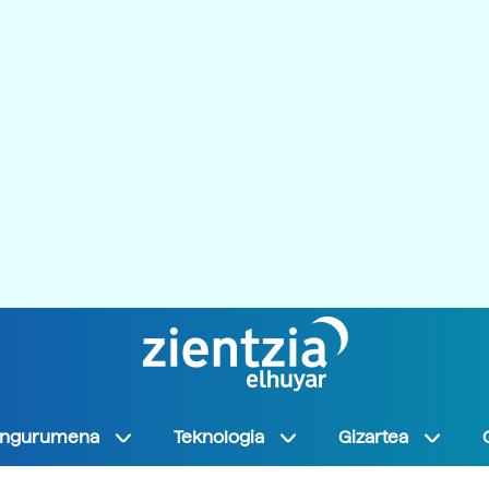
Ingurumena
Teknologia
Gizartea