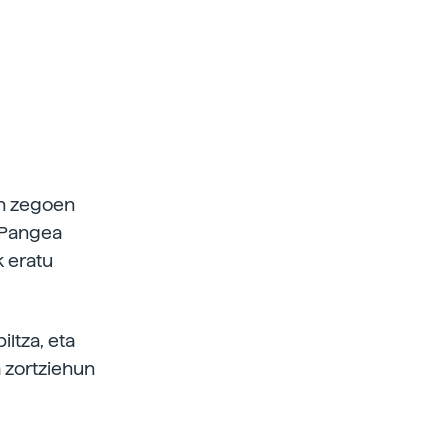
an zegoen
 Pangea
 eratu
iltza, eta
a zortziehun