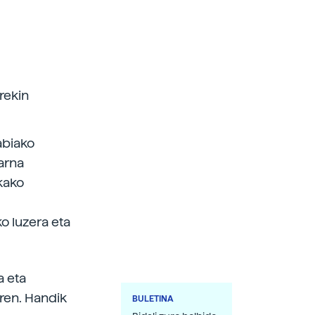
rekin
abiako
tarna
kako
o luzera eta
a eta
iren. Handik
BULETINA