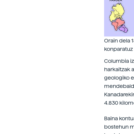
Orain dela 
konparatuz
Columbia iz
harkaitzak a
geologiko e
mendebaldea
Kanadarekin
4.830 kilom
Baina kontu
bostehun mi