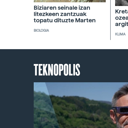
Biziaren seinale izan
Kret
litezkeen zantzuak
ozea
topatu dituzte Marten
argi
BIOLOGIA
KLIMA
TEKNOPOLIS