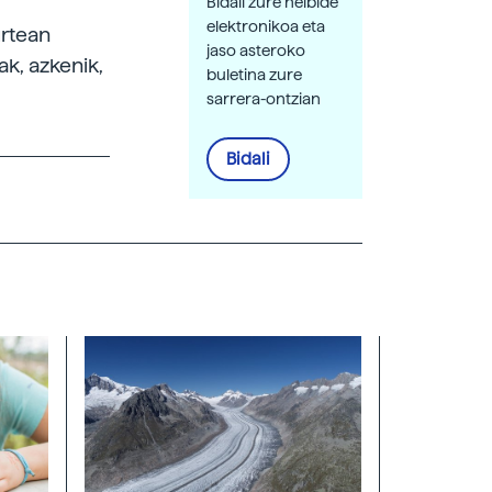
Bidali zure helbide
elektronikoa eta
urtean
jaso asteroko
ak, azkenik,
buletina zure
sarrera-ontzian
Bidali