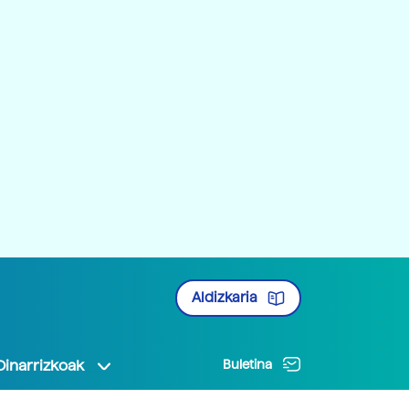
Aldizkaria
Oinarrizkoak
Buletina