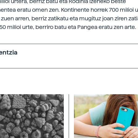
lioi urtera, berriz batu eta Rodinia izeneko beste
entea eratu omen zen. Kontinente horrek 700 milioi 
 zuen arren, berriz zatikatu eta mugituz joan ziren zati
50 milioi urte, berriro batu eta Pangea eratu zen arte.
entzia