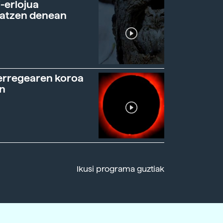
-erlojua
ratzen denean
erregearen koroa
n
Ikusi programa guztiak