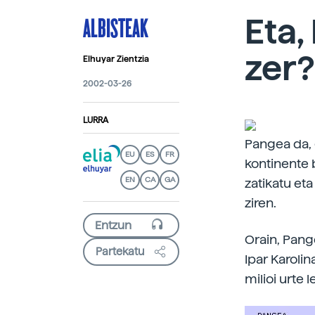
ALBISTEAK
Eta,
zer?
Elhuyar Zientzia
2002-03-26
LURRA
Pangea da, 
EU
ES
FR
kontinente
EN
CA
GA
zatikatu et
ziren.
Orain, Pange
Partekatu
Ipar Karoli
milioi urte