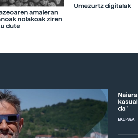
Umezurtz digitalak
azeoaren amaieran
noak nolakoak ziren
tu dute
Naiara
kasual
da"
EKLIPSEA