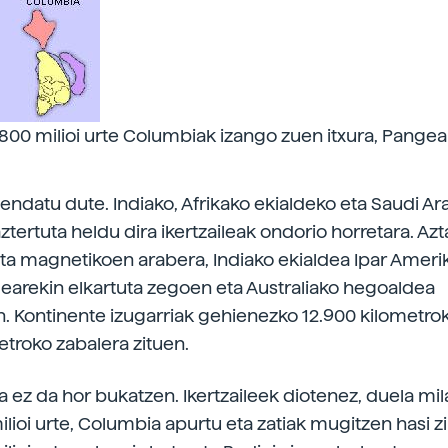
1800 milioi urte Columbiak izango zuen itxura, Pangea
endatu dute. Indiako, Afrikako ekialdeko eta Saudi Ar
ztertuta heldu dira ikertzaileak ondorio horretara. Az
ta magnetikoen arabera, Indiako ekialdea Ipar Ameri
rekin elkartuta zegoen eta Australiako hegoaldea
. Kontinente izugarriak gehienezko 12.900 kilometrok
etroko zabalera zituen.
a ez da hor bukatzen. Ikertzaileek diotenez, duela mil
lioi urte, Columbia apurtu eta zatiak mugitzen hasi z