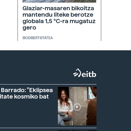
Glaziar-masaren bikoitza
mantendu liteke berotze
globala 1,5 ºC-ra mugatuz
gero
BIODIBERTSITATEA
 Barrado: "Eklipsea
itate kosmiko bat