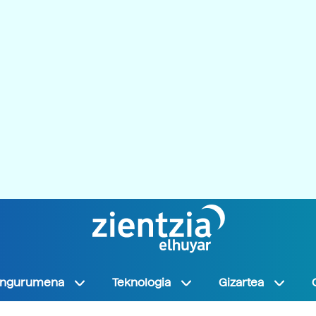
Ingurumena
Teknologia
Gizartea