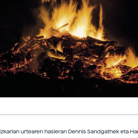
izkarian urtearen hasieran Dennis Sandgathek eta Ha