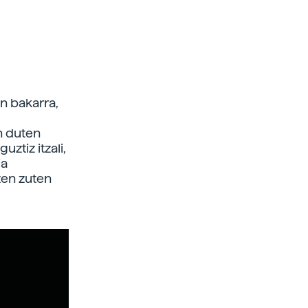
n bakarra,
n duten
uztiz itzali,
ia
zen zuten