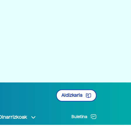
Aldizkaria
Oinarrizkoak
Buletina