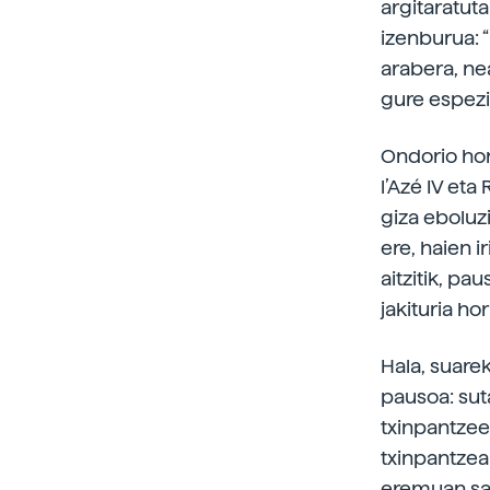
argitaratut
izenburua: 
arabera, nea
gure espezi
Ondorio ho
l’Azé IV eta
giza eboluz
ere, haien i
aitzitik, p
jakituria hori
Hala, suare
pausoa: sut
txinpantzeek
txinpantzea
eremuan sart