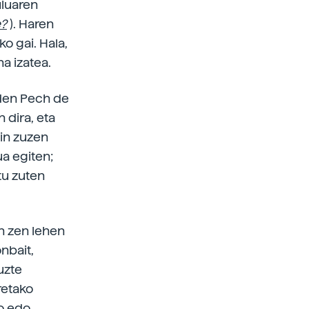
uluaren
e?
). Haren
o gai. Hala,
a izatea.
den Pech de
 dira, eta
in zuzen
ua egiten;
tu zuten
n zen lehen
nbait,
uzte
retako
ko edo