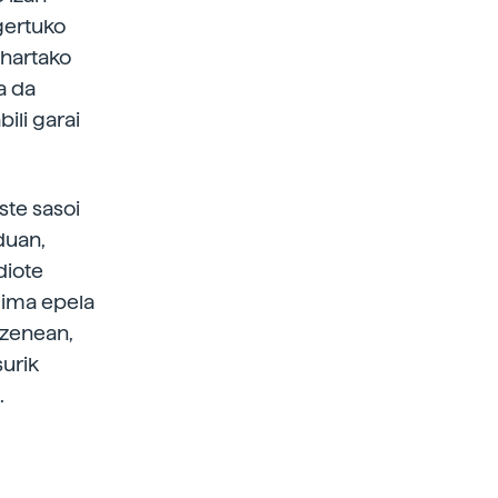
gertuko
i hartako
a da
ili garai
ste sasoi
duan,
diote
klima epela
 zenean,
surik
.