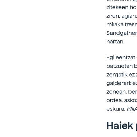
zitekeen ho
ziren, agian
milaka tres
Sandgathen 
hartan.
Egileentzat 
batzuetan b
zergatik ez
galderari: e
zenean, ber
ordea, askoz
eskura.
PN
Haiek 