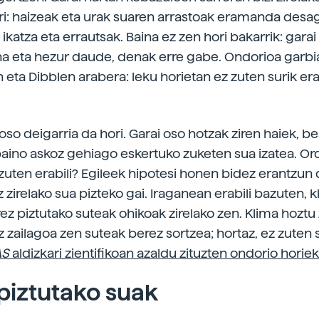
ri: haizeak eta urak suaren arrastoak eramanda desa
, ikatza eta errautsak. Baina ez zen hori bakarrik: gara
na eta hezur daude, denak erre gabe. Ondorioa garbi
eta Dibblen arabera: leku horietan ez zuten surik erab
oso deigarria da hori. Garai oso hotzak ziren haiek, be
aino askoz gehiago eskertuko zuketen sua izatea. Or
 zuten erabili? Egileek hipotesi honen bidez erantzun 
z zirelako sua pizteko gai. Iraganean erabili bazuten, 
ez piztutako suteak ohikoak zirelako zen. Klima hoztu
 zailagoa zen suteak berez sortzea; hortaz, ez zuten 
AS
aldizkari zientifikoan azaldu zituzten ondorio horiek
piztutako suak