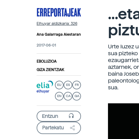
ERREPORTAJEAK
...e
pizt
Elhuyar aldizkaria: 326
Ana Galarraga Aiestaran
2017-06-01
Urte luzez 
sua pizteko
ezaugarriet
EBOLUZIOA
aztarnek, or
GIZA ZIENTZIAK
baina Joseb
paleontolog
EU
ES
FR
sua.
EN
CA
GA
Partekatu