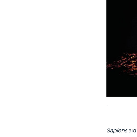
-
Sapiens
ald