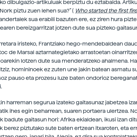
ako dibulgazio-artikuluak berpiztu du eztabaida. Artik
“Nork piztu zuen lehen sua?” (
Who started the first fir
ndertalek sua erabili bazuten ere, ez ziren hura piztek
earen bereizgarritzat jotzen dute sua pizteko gaitasun
rretara iristeko, Frantziako hego-mendebaldean dau
 Roc de Marsal aztarnategietako arrastoetan oinarritzen
ioarekin lotzen dute sua menderatzeko ahalmena. Ha
ritziz, homininoek ez zuten une jakin batean asmatu s
ausoz pauso eta prozesu luze baten ondorioz beregana
.
kin harreman segurua izateko gaitasunaz jabetzea iza
atik ihes egin beharrean, suaren portaera ulertzea. No
 badute gaitasun hori: Afrika ekialdean, ikusi izan dit
k berez piztutako sute baten ertzean itxaroten, eta er
zen gero, janari bila. Alegia, ez dira sua kontrolatze