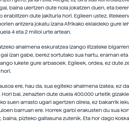
 gai, baina ulertzen dute nola jokatzen duen, eta bere
rabiltzen dute jakituria hori. Egileen ustez, litekeen
horien antzera jokatu izana Afrikako ekialdeko gure l
ela 4 eta 2 milioi urte artean.
atzeko ahalmena eskuratzea izango litzateke bigarre
 gai izan gabe, berez sortutako sua hartu, eraman eta
zango lukete gure arbasoek. Egileek, ordea, ez dute z
hori.
ausoa ere, hau da, sua egiteko ahalmena izatea, ez da
 Hori bai, zehazten dute duela 400.000 urtetik gizaki
ko suen arrasto ugari agertzen direla, ez bakarrik leku
uloen barruan ere. Horrek garbi erakusten du sua kon
ez, baina, pizteko gaitasuna zutenik. Eta hor dago koska