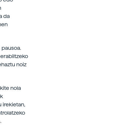
n
a da
ehen
n pausoa.
 erabiltzeko
ehaztu noiz
kite nola
ek
 irekietan,
trolatzeko
.