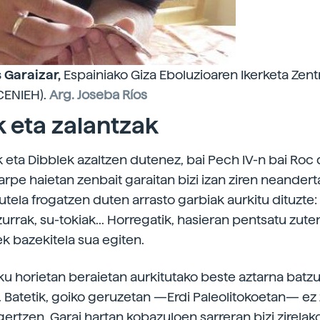
 Garaizar,
Espainiako Giza Eboluzioaren Ikerketa Zent
(CENIEH).
Arg. Joseba Ríos
 eta zalantzak
eta Dibblek azaltzen dutenez, bai Pech IV-n bai Roc
arpe haietan zenbait garaitan bizi izan ziren neandert
utela frogatzen duten arrasto garbiak aurkitu dituzte:
urrak, su-tokiak... Horregatik, hasieran pentsatu zute
k bazekitela sua egiten.
eku horietan beraietan aurkitutako beste aztarna batz
n. Batetik, goiko geruzetan —Erdi Paleolitokoetan— ez
gertzen. Garai hartan kobazuloen sarreran bizi zirelak