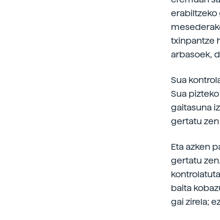
erabiltzeko
mesederako e
txinpantze 
arbasoek, du
Sua kontrol
Sua pizteko
gaitasuna i
gertatu zen 
Eta azken p
gertatu zen.
kontrolatuta
baita kobaz
gai zirela; 