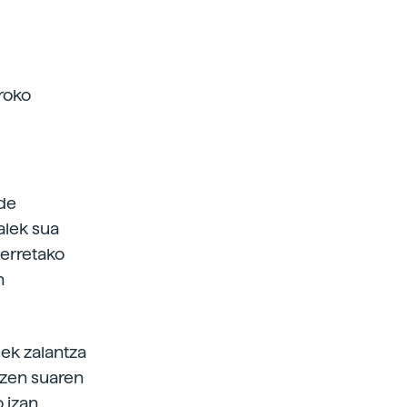
roko
 de
alek sua
 erretako
n
uek zalantza
 zen suaren
o izan