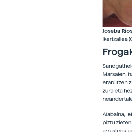
Joseba Rios
ikertzailea 
Frogak
Sandgathek 
Marsalen, h
erabiltzen z
zura eta hez
neandertale
Alabaina, l
piztu ziete
arrastorik a