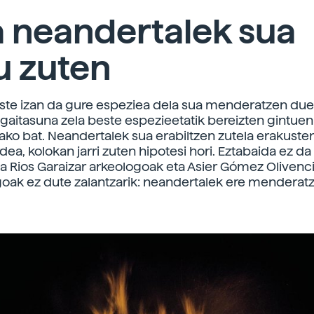
ta neandertalek sua
u zuten
uste izan da gure espeziea dela sua menderatzen due
 gaitasuna zela beste espezieetatik bereizten gintuen
ako bat. Neandertalek sua erabiltzen zutela erakuste
dea, kolokan jarri zuten hipotesi hori. Eztabaida ez da g
a Rios Garaizar arkeologoak eta Asier Gómez Olivenc
oak ez dute zalantzarik: neandertalek ere menderat