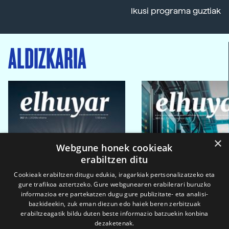
Ikusi programa guztiak
ALDIZKARIA
×
Webgune honek cookieak
erabiltzen ditu
Cookieak erabiltzen ditugu edukia, iragarkiak pertsonalizatzeko eta
gure trafikoa aztertzeko. Gure webgunearen erabilerari buruzko
informazioa ere partekatzen dugu gure publizitate- eta analisi-
bazkideekin, zuk eman diezun edo haiek beren zerbitzuak
erabiltzeagatik bildu duten beste informazio batzuekin konbina
dezaketenak.