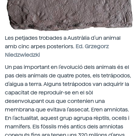
Les petjades trobades a Austràlia d'un animal
amb cinc arpes posteriors.
Ed. Grzegorz
Niedzwiedzki
Un pas important en l'evolució dels animals és el
pas dels animals de quatre potes, els tetrápodos,
d'aigua a terra. Alguns tetrápodos van adquirir la
capacitat de reproduir-se en el sòl
desenvolupant ous que contenien una
membrana que evitava l'assecat. Eren amniotas.
En l'actualitat, aquest grup agrupa rèptils, ocells i
mamífers. Els fòssils més antics dels amniotas
coneguts fins ara tenen uns 320 milions d'anys,