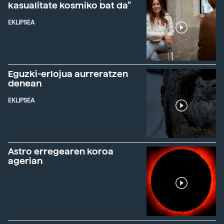
kasualitate kosmiko bat da"
EKLIPSEA
Eguzki-erlojua aurreratzen
denean
EKLIPSEA
Astro erregearen koroa
agerian