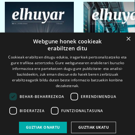
×
Webgune honek cookieak
erabiltzen ditu
Cookieak erabiltzen ditugu edukia, iragarkiak pertsonalizatzeko eta
gure trafikoa aztertzeko. Gure webgunearen erabilerari buruzko
informazioa ere partekatzen dugu gure publizitate- eta analisi-
bazkideekin, zuk eman diezun edo haiek beren zerbitzuak
erabiltzeagatik bildu duten beste informazio batzuekin konbina
dezaketenak.
BEHAR-BEHARREZKOA
ERRENDIMENDUA
BIDERATZEA
FUNTZIONALTASUNA
2026ko eka. 1a
2026ko mar. 1a
GUZTIAK ONARTU
GUZTIAK UKATU