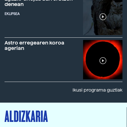
denean
EKLIPSEA
Astro erregearen koroa
agerian
Ikusi programa guztiak
ALDIZKARIA