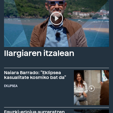
Ilargiaren itzalean
Naiara Barrado: "Eklipsea
kasualitate kosmiko bat da"
EKLIPSEA
Eguzki-erlojua aurreratzen