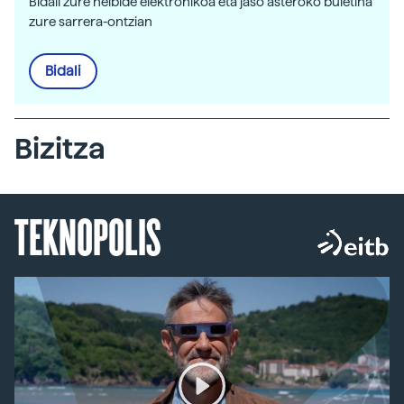
Bidali zure helbide elektronikoa eta jaso asteroko buletina
zure sarrera-ontzian
Bidali
Bizitza
TEKNOPOLIS