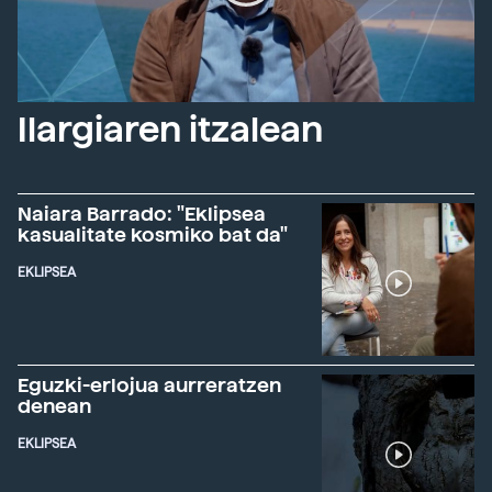
Ilargiaren itzalean
Naiara Barrado: "Eklipsea
kasualitate kosmiko bat da"
EKLIPSEA
Eguzki-erlojua aurreratzen
denean
EKLIPSEA