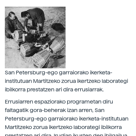
San Petersburg-ego garraiorako ikerketa-
institutuan Martitzeko zorua ikertzeko laborategi
ibilkorra prestatzen ari dira errusiarrak.
Errusiarren espaziorako programetan diru
faltagatik gora-beherak izan arren, San
Petersburg-ego garraiorako ikerketa-institutuan
Martitzeko zorua ikertzeko laborategi ibilkorra
prestatzen ari dira. Irudian ikusten den ibilgailua