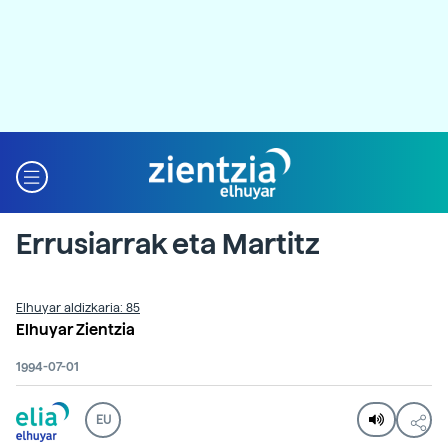
Errusiarrak eta Martitz
Elhuyar aldizkaria: 85
Elhuyar Zientzia
1994-07-01
EU