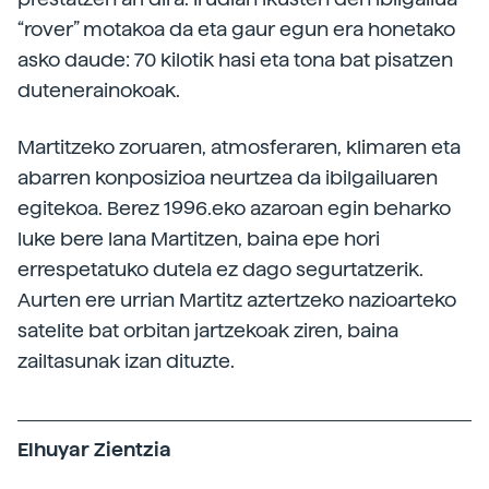
“rover” motakoa da eta gaur egun era honetako
asko daude: 70 kilotik hasi eta tona bat pisatzen
dutenerainokoak.
Martitzeko zoruaren, atmosferaren, klimaren eta
abarren konposizioa neurtzea da ibilgailuaren
egitekoa. Berez 1996.eko azaroan egin beharko
luke bere lana Martitzen, baina epe hori
errespetatuko dutela ez dago segurtatzerik.
Aurten ere urrian Martitz aztertzeko nazioarteko
satelite bat orbitan jartzekoak ziren, baina
zailtasunak izan dituzte.
Elhuyar Zientzia