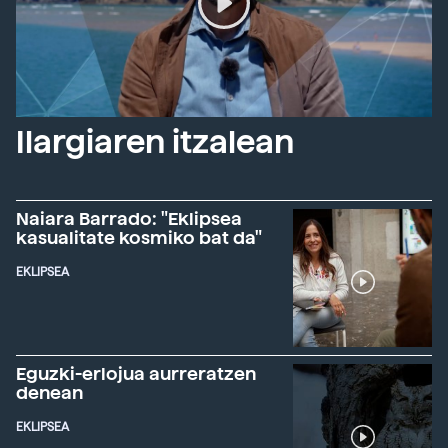
Ilargiaren itzalean
Naiara Barrado: "Eklipsea
kasualitate kosmiko bat da"
EKLIPSEA
Eguzki-erlojua aurreratzen
denean
EKLIPSEA