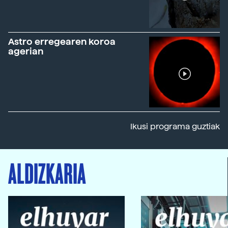
Astro erregearen koroa
agerian
Ikusi programa guztiak
ALDIZKARIA