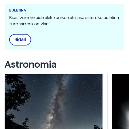
BULETINA
Bidali zure helbide elektronikoa eta jaso asteroko buletina
zure sarrera-ontzian
Bidali
Astronomia