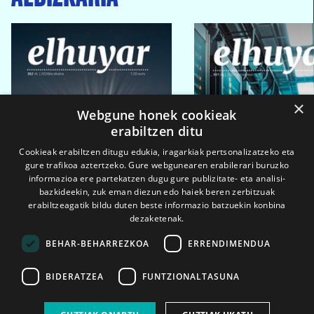
×
Webgune honek cookieak
erabiltzen ditu
Cookieak erabiltzen ditugu edukia, iragarkiak pertsonalizatzeko eta
gure trafikoa aztertzeko. Gure webgunearen erabilerari buruzko
informazioa ere partekatzen dugu gure publizitate- eta analisi-
bazkideekin, zuk eman diezun edo haiek beren zerbitzuak
erabiltzeagatik bildu duten beste informazio batzuekin konbina
dezaketenak.
BEHAR-BEHARREZKOA
ERRENDIMENDUA
BIDERATZEA
FUNTZIONALTASUNA
2026ko eka. 1a
2026ko mar. 1a