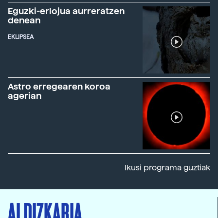
Eguzki-erlojua aurreratzen
denean
EKLIPSEA
Astro erregearen koroa
agerian
Ikusi programa guztiak
ALDIZKARIA