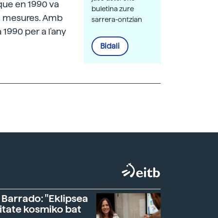
 que en 1990 va
buletina zure
re mesures. Amb
sarrera-ontzian
1990 per a l'any
Bidali
 Barrado: "Eklipsea
itate kosmiko bat