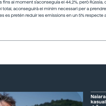
ts fins al moment s'aconseguia el 44,2%, però Rússia,
l total, aconseguirà el mínim necessari per a prend
 es pretén reduir les emissions en un 5% respecte a 
Naiara
kasual