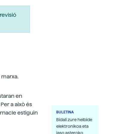
revisió
n marxa.
staran en
Per a això és
rnacle estiguin
BULETINA
Bidali zure helbide
elektronikoa eta
jaso asteroko