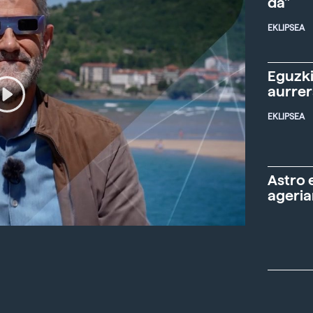
da"
EKLIPSEA
Eguzki
aurre
EKLIPSEA
Astro 
ageria