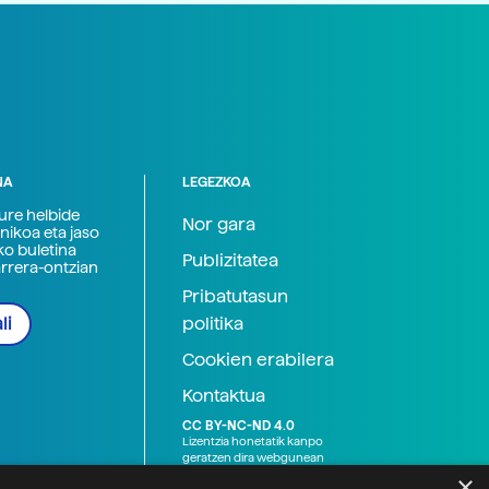
NA
LEGEZKOA
zure helbide
Nor gara
nikoa eta jaso
ko buletina
Publizitatea
arrera-ontzian
Pribatutasun
politika
li
Cookien erabilera
Kontaktua
CC BY-NC-ND 4.0
Lizentzia honetatik kanpo
geratzen dira webgunean
argitaratutako baliabide
×