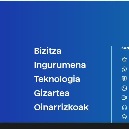
Bizitza
KAN
Ingurumena
Teknologia
Gizartea
Oinarrizkoak