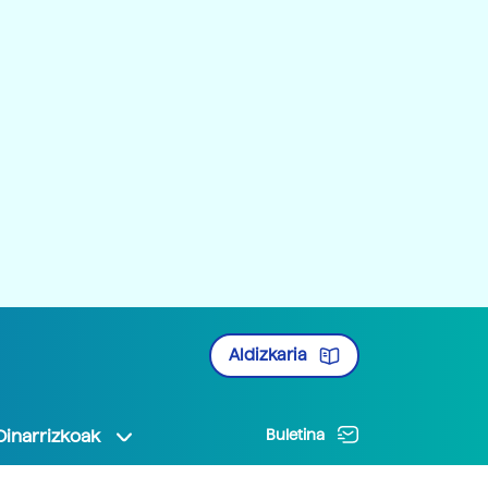
Aldizkaria
Oinarrizkoak
Buletina