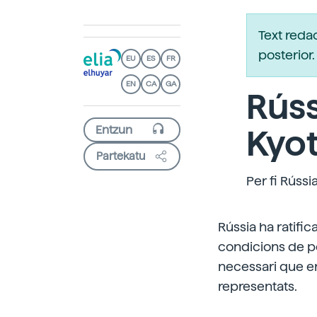
Text reda
posterio
EU
ES
FR
EN
CA
GA
Rúss
Kyo
Partekatu
Per fi Rússi
Rússia ha ratifi
condicions de po
necessari que en
representats.