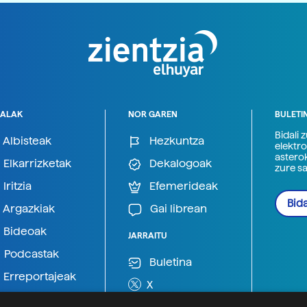
ALAK
NOR GAREN
BULETI
Bidali 
Albisteak
Hezkuntza
elektro
astero
Elkarrizketak
Dekalogoak
zure s
Iritzia
Efemerideak
Bida
Argazkiak
Gai librean
Bideoak
JARRAITU
Podcastak
Buletina
Erreportajeak
X