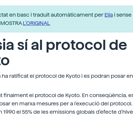
ctat en basc i traduït automàticament per
Elia
i sense 
r. MOSTRA
L’ORIGINAL
ia sí al protocol de
to
a ha ratificat el protocol de Kyoto i es podran posar e
cat finalment el protocol de Kyoto. En conseqüència, e
sar en marxa mesures per a l'execució del protocol. 
 1990 el 55% de les emissions globals d'efecte d'hive