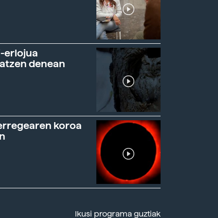
-erlojua
ratzen denean
erregearen koroa
n
Ikusi programa guztiak