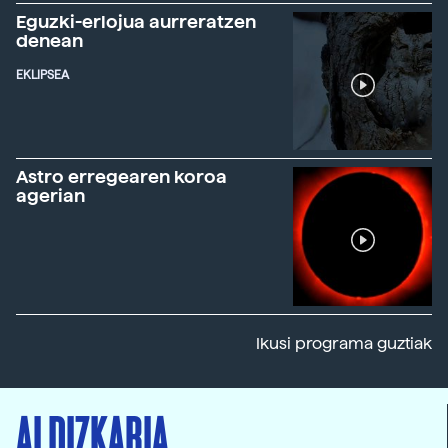
Eguzki-erlojua aurreratzen
denean
EKLIPSEA
Astro erregearen koroa
agerian
Ikusi programa guztiak
ALDIZKARIA