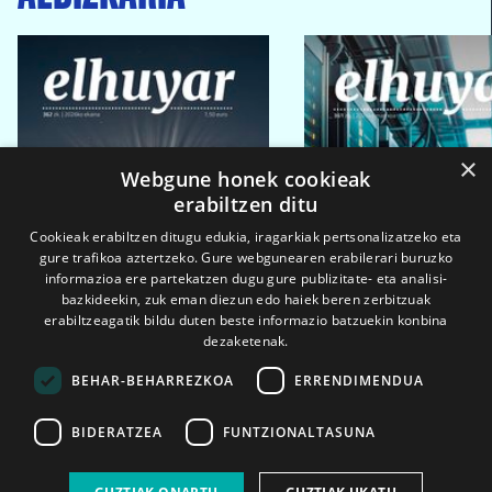
×
Webgune honek cookieak
erabiltzen ditu
Cookieak erabiltzen ditugu edukia, iragarkiak pertsonalizatzeko eta
gure trafikoa aztertzeko. Gure webgunearen erabilerari buruzko
informazioa ere partekatzen dugu gure publizitate- eta analisi-
bazkideekin, zuk eman diezun edo haiek beren zerbitzuak
erabiltzeagatik bildu duten beste informazio batzuekin konbina
dezaketenak.
BEHAR-BEHARREZKOA
ERRENDIMENDUA
BIDERATZEA
FUNTZIONALTASUNA
2026ko eka. 1a
2026ko mar. 1a