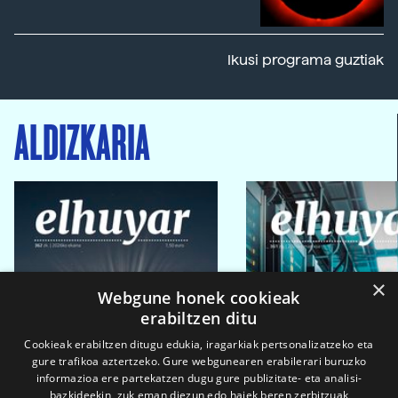
Ikusi programa guztiak
ALDIZKARIA
×
Webgune honek cookieak
erabiltzen ditu
Cookieak erabiltzen ditugu edukia, iragarkiak pertsonalizatzeko eta
gure trafikoa aztertzeko. Gure webgunearen erabilerari buruzko
informazioa ere partekatzen dugu gure publizitate- eta analisi-
bazkideekin, zuk eman diezun edo haiek beren zerbitzuak