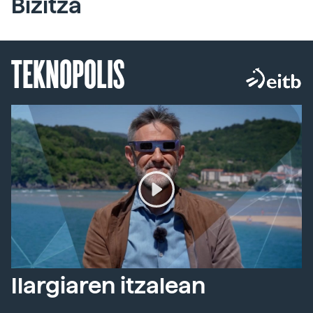
Bizitza
TEKNOPOLIS
Ilargiaren itzalean