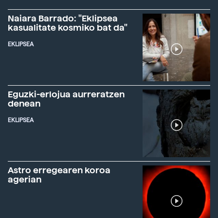
Naiara Barrado: "Eklipsea
kasualitate kosmiko bat da"
EKLIPSEA
Eguzki-erlojua aurreratzen
denean
EKLIPSEA
Astro erregearen koroa
agerian