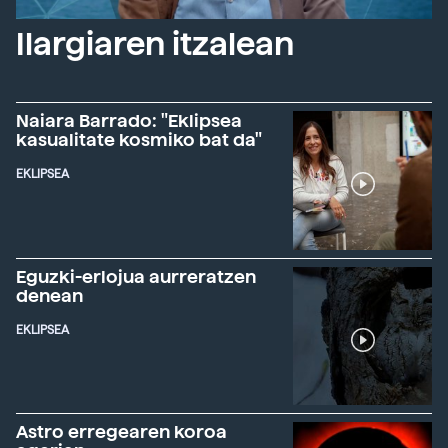
Ilargiaren itzalean
Naiara Barrado: "Eklipsea
kasualitate kosmiko bat da"
EKLIPSEA
Eguzki-erlojua aurreratzen
denean
EKLIPSEA
Astro erregearen koroa