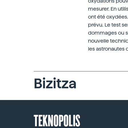
oxydations pouva
mesurer. En util
ont été oxydées.
prévu. Le test se
dommages ou si 
nouvelle techni
les astronautes 
Bizitza
TEKNOPOLIS