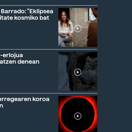
 Barrado: "Eklipsea
itate kosmiko bat
-erlojua
ratzen denean
erregearen koroa
n