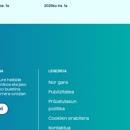
e. 1a
2025ko ira. 1a
NA
LEGEZKOA
zure helbide
Nor gara
nikoa eta jaso
ko buletina
Publizitatea
arrera-ontzian
Pribatutasun
politika
li
Cookien erabilera
Kontaktua