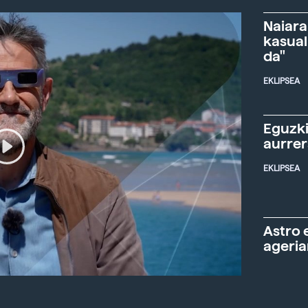
Naiara
kasual
da"
EKLIPSEA
Eguzki
aurre
EKLIPSEA
Astro 
ageria