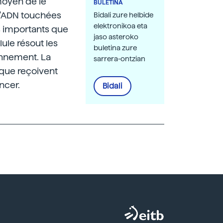
moyen de le
BULETINA
 d'ADN touchées
Bidali zure helbide
elektronikoa eta
s importants que
jaso asteroko
lule résout les
buletina zure
onnement. La
sarrera-ontzian
 que reçoivent
ncer.
Bidali