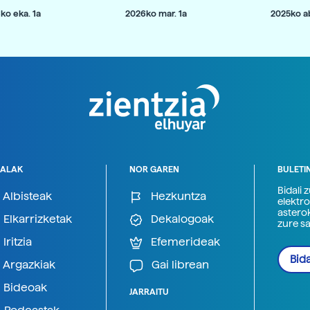
ko eka. 1a
2026ko mar. 1a
2025ko ab
ALAK
NOR GAREN
BULETI
Bidali 
Albisteak
Hezkuntza
elektro
astero
Elkarrizketak
Dekalogoak
zure s
Iritzia
Efemerideak
Bida
Argazkiak
Gai librean
Bideoak
JARRAITU