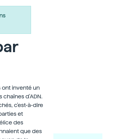
ns
par
 ont inventé un
es chaînes d'ADN.
hés, c'est-à-dire
parties et
élice des
onnaient que des