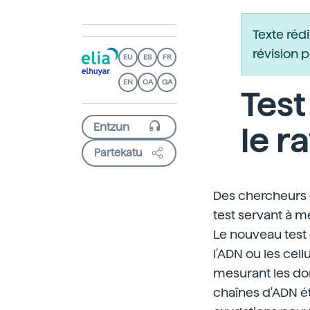
Texte réd
révision 
EU
ES
FR
EN
CA
GA
Tes
le 
Partekatu
Des chercheurs d
test servant à m
Le nouveau test 
l'ADN ou les cell
mesurant les do
chaînes d'ADN ét