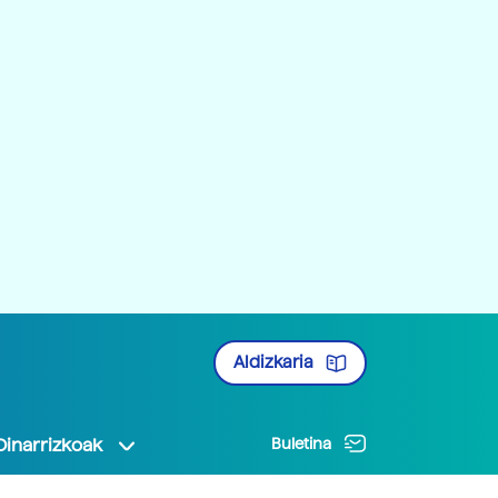
Aldizkaria
Oinarrizkoak
Buletina