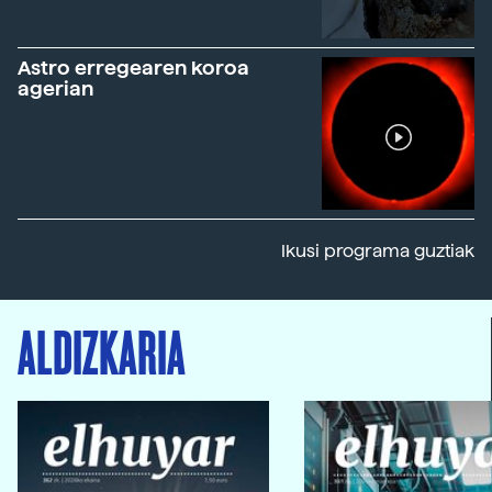
Astro erregearen koroa
agerian
Ikusi programa guztiak
ALDIZKARIA