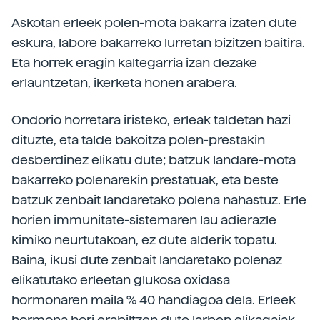
Askotan erleek polen-mota bakarra izaten dute
eskura, labore bakarreko lurretan bizitzen baitira.
Eta horrek eragin kaltegarria izan dezake
erlauntzetan, ikerketa honen arabera.
Ondorio horretara iristeko, erleak taldetan hazi
dituzte, eta talde bakoitza polen-prestakin
desberdinez elikatu dute; batzuk landare-mota
bakarreko polenarekin prestatuak, eta beste
batzuk zenbait landaretako polena nahastuz. Erle
horien immunitate-sistemaren lau adierazle
kimiko neurtutakoan, ez dute alderik topatu.
Baina, ikusi dute zenbait landaretako polenaz
elikatutako erleetan glukosa oxidasa
hormonaren maila % 40 handiagoa dela. Erleek
hormona hori erabiltzen dute larben elikagaiak