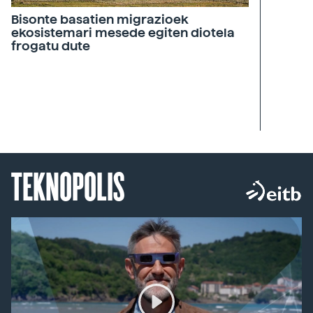
Bisonte basatien migrazioek
ekosistemari mesede egiten diotela
frogatu dute
TEKNOPOLIS