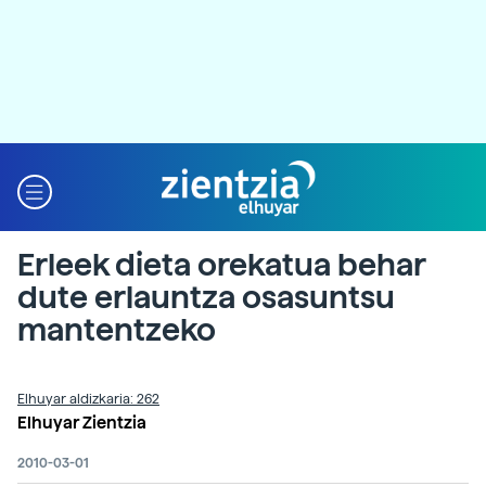
Erleek dieta orekatua behar
dute erlauntza osasuntsu
mantentzeko
Elhuyar aldizkaria: 262
Elhuyar Zientzia
2010-03-01