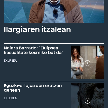
Ilargiaren itzalean
Naiara Barrado: "Eklipsea
kasualitate kosmiko bat da"
EKLIPSEA
Eguzki-erlojua aurreratzen
denean
EKLIPSEA