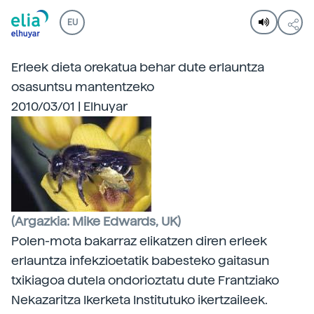
EU
Erleek dieta orekatua behar dute erlauntza
osasuntsu mantentzeko
2010/03/01 | Elhuyar
(Argazkia: Mike Edwards, UK)
Polen-mota bakarraz elikatzen diren erleek
erlauntza infekzioetatik babesteko gaitasun
txikiagoa dutela ondorioztatu dute Frantziako
Nekazaritza Ikerketa Institutuko ikertzaileek.