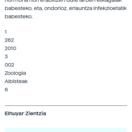
babesteko, eta, ondorioz, erlauntza infekzioetatik
babesteko.
1
262
2010
3
002
Zoologia
Albisteak
6
Elhuyar Zientzia