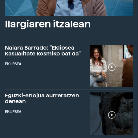
Ilargiaren itzalean
Naiara Barrado: "Eklipsea
kasualitate kosmiko bat da"
EKLIPSEA
Eguzki-erlojua aurreratzen
denean
EKLIPSEA