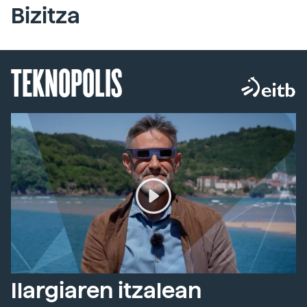
Bizitza
TEKNOPOLIS
Ilargiaren itzalean