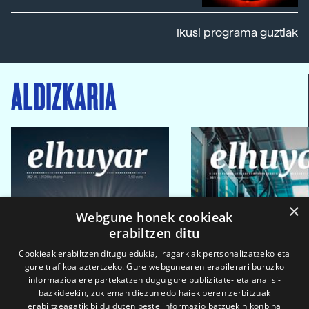
Ikusi programa guztiak
ALDIZKARIA
×
Webgune honek cookieak
erabiltzen ditu
Cookieak erabiltzen ditugu edukia, iragarkiak pertsonalizatzeko eta
gure trafikoa aztertzeko. Gure webgunearen erabilerari buruzko
informazioa ere partekatzen dugu gure publizitate- eta analisi-
bazkideekin, zuk eman diezun edo haiek beren zerbitzuak
erabiltzeagatik bildu duten beste informazio batzuekin konbina