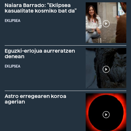
Naiara Barrado: "Eklipsea
kasualitate kosmiko bat da"
EKLIPSEA
Eguzki-erlojua aurreratzen
denean
EKLIPSEA
Astro erregearen koroa
agerian