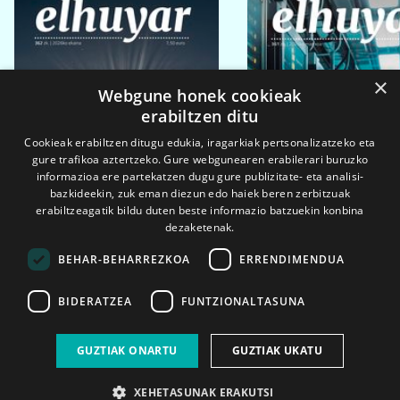
×
Webgune honek cookieak
erabiltzen ditu
Cookieak erabiltzen ditugu edukia, iragarkiak pertsonalizatzeko eta
gure trafikoa aztertzeko. Gure webgunearen erabilerari buruzko
informazioa ere partekatzen dugu gure publizitate- eta analisi-
bazkideekin, zuk eman diezun edo haiek beren zerbitzuak
erabiltzeagatik bildu duten beste informazio batzuekin konbina
dezaketenak.
BEHAR-BEHARREZKOA
ERRENDIMENDUA
BIDERATZEA
FUNTZIONALTASUNA
2026ko eka. 1a
2026ko mar. 1a
GUZTIAK ONARTU
GUZTIAK UKATU
XEHETASUNAK ERAKUTSI