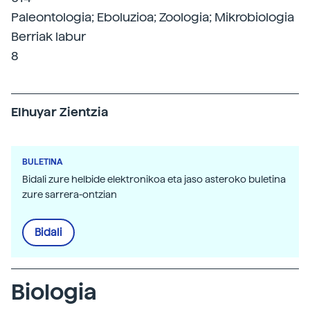
Paleontologia; Eboluzioa; Zoologia; Mikrobiologia
Berriak labur
8
Elhuyar Zientzia
BULETINA
Bidali zure helbide elektronikoa eta jaso asteroko buletina
zure sarrera-ontzian
Bidali
Biologia