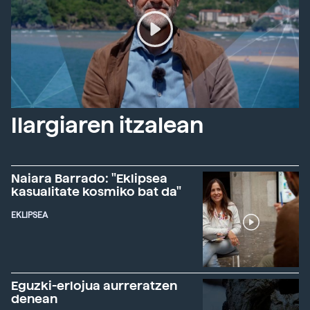
Ilargiaren itzalean
Naiara Barrado: "Eklipsea
kasualitate kosmiko bat da"
EKLIPSEA
Eguzki-erlojua aurreratzen
denean