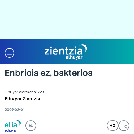
Enbrioia ez, bakterioa
Elhuyar aldizkaria: 228
Elhuyar Zientzia
2007-02-01
EU