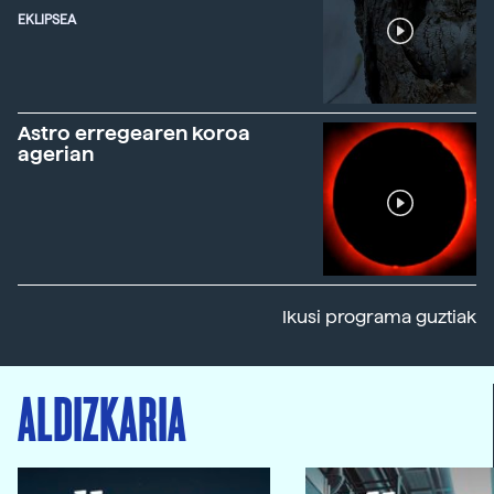
EKLIPSEA
Astro erregearen koroa
agerian
Ikusi programa guztiak
ALDIZKARIA