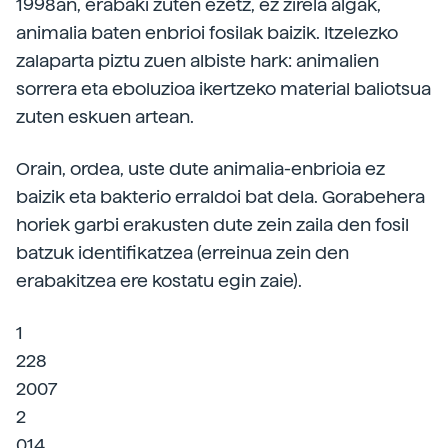
1998an, erabaki zuten ezetz, ez zirela algak,
animalia baten enbrioi fosilak baizik. Itzelezko
zalaparta piztu zuen albiste hark: animalien
sorrera eta eboluzioa ikertzeko material baliotsua
zuten eskuen artean.
Orain, ordea, uste dute animalia-enbrioia ez
baizik eta bakterio erraldoi bat dela. Gorabehera
horiek garbi erakusten dute zein zaila den fosil
batzuk identifikatzea (erreinua zein den
erabakitzea ere kostatu egin zaie).
1
228
2007
2
014