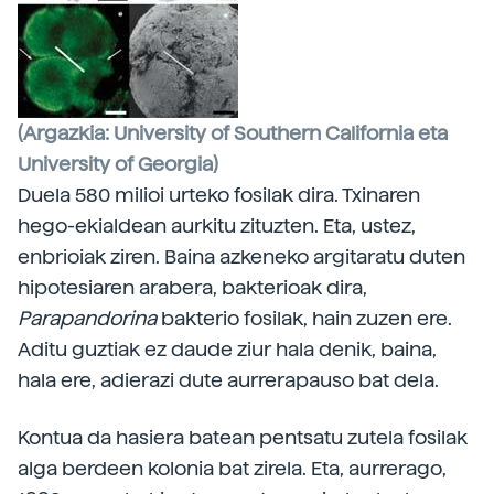
(Argazkia: University of Southern California eta
University of Georgia)
Duela 580 milioi urteko fosilak dira.
Txinaren
hego-ekialdean aurkitu zituzten. Eta, ustez,
enbrioiak ziren. Baina azkeneko argitaratu duten
hipotesiaren arabera, bakterioak dira,
Parapandorina
bakterio fosilak, hain zuzen ere.
Aditu guztiak ez daude ziur hala denik, baina,
hala ere, adierazi dute aurrerapauso bat dela.
Kontua da hasiera batean pentsatu zutela fosilak
alga berdeen kolonia bat zirela. Eta, aurrerago,