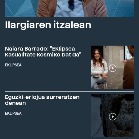
Ilargiaren itzalean
Naiara Barrado: "Eklipsea
kasualitate kosmiko bat da"
EKLIPSEA
Eguzki-erlojua aurreratzen
denean
EKLIPSEA