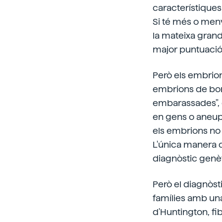
característique
Si té més o menys
la mateixa grandà
major puntuació,
Però els embrio
embrions de bo
embarassades", 
en gens o aneup
els embrions no
L'única manera d
diagnòstic genèt
Però el diagnòst
famílies amb una
d'Huntington, fi