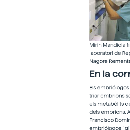
Mirin Mandiola f
laboratori de Rep
Nagore Remente
En la cor
Els embriólogos a
triar embrions s
els metabòlits de
dels embrions. A
Francisco Domin
embriólogos i gi