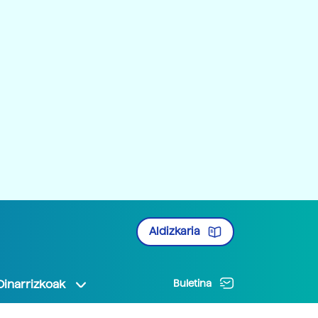
Aldizkaria
Oinarrizkoak
Buletina