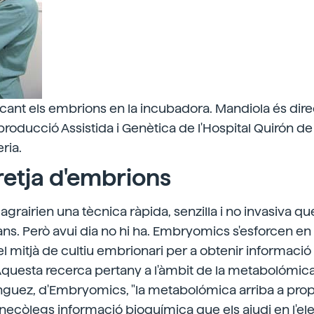
icant els embrions en la incubadora. Mandiola és dire
roducció Assistida i Genètica de l'Hospital Quirón de 
ria.
retja d'embrions
grairien una tècnica ràpida, senzilla i no invasiva que
ans. Però avui dia no hi ha. Embryomics s'esforcen en 
l mitjà de cultiu embrionari per a obtenir informació 
questa recerca pertany a l'àmbit de la metabolómica
guez, d'Embryomics, "la metabolómica arriba a prop
necòlegs informació bioquímica que els ajudi en l'el