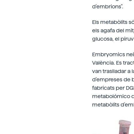
d'embrions".
Els metabòlits s
els agafa del mi
glucosa, el piruv
Embryomics neix 
València. Es trac
van traslladar a 
d'empreses de b
fabricats per D
metabolómico del
metabòlits d'em