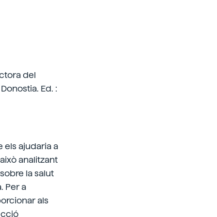
ctora del
Donostia. Ed. :
 els ajudaria a
això analitzant
sobre la salut
. Per a
orcionar als
ecció