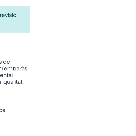
revisió
s de
r l'embaràs
ental
 qualitat.
ioa