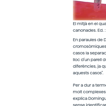
El mitjà en el qu
canonades. Ed. : 
En paraules de 
cromosòmiques es
casos la separa
lloc d'un parell
diferències, ja 
aquests casos".
Per a dur a term
molt complexes, 
explica Domíngue
sense identifica