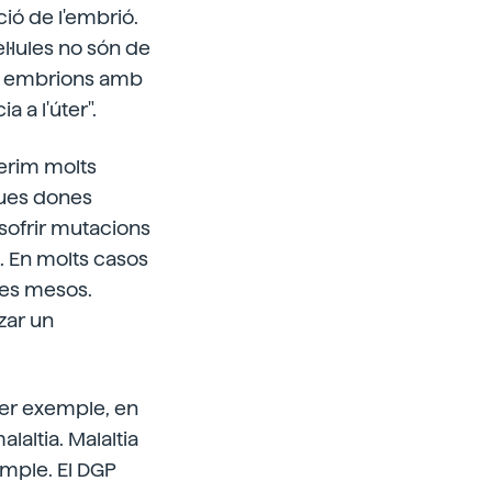
ió de l'embrió.
l·lules no són de
res embrions amb
 a l'úter".
ferim molts
ues dones
sofrir mutacions
. En molts casos
res mesos.
zar un
Per exemple, en
laltia. Malaltia
emple. El DGP