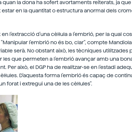
 quan la dona ha sofert avortaments reiterats, ja que 
 estar en la quantitat o estructura anormal dels cr
 en l'extracció d'una cèl·lula a l'embrió, per la qual co
. "Manipular l'embrió no és bo, clar", compte Mandio
viable serà. No obstant això, les tècniques utilitzades 
er les que permeten a l'embrió avançar amb una bona
 Per això, el DGP ha de realitzar-se en l'estadi adequ
cèl·lules. D'aquesta forma l'embrió és capaç de contin
n forat i extregui una de les cèl·lules".