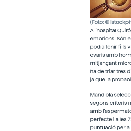
(Foto: © istock
A l'hospital Qui
embrions. Són e
podia tenir fills
ovaris amb horm
mitjançant micro
ha de triar tres
ja que la probabi
Mandiola selecc
segons criteris m
amb l'espermatozo
perfecte i a les 
puntuació per a 