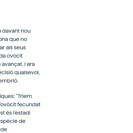
ba davant nou
dona que no
ar als seus
da ovòcit
avançat. I ara
ecisió qualsevol,
'embrió.
iques: "Triem
l'ovòcit fecundat
t és l'estadi
 espècie de
 de