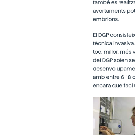
també es realitza
avortaments pot
embrions.
El DGP consisteix
tècnica invasiva
toc, millor, més 
del DGP solen s
desenvolupament.
amb entre 6 i 8 
encara que faci u