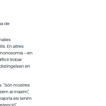
na de
alies
s. En altres
a monosomía --en
ícil trobar
distingeixen en
s. "Són mostres
tzem al màxim",
ajoria els tenim
etenció".