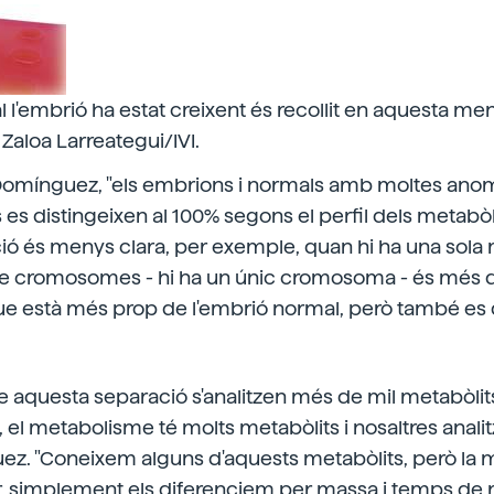
al l'embrió ha estat creixent és recollit en aquesta me
Zaloa Larreategui/IVI.
Domínguez, "els embrions i normals amb moltes anom
 distingeixen al 100% segons el perfil dels metabòlit
ció és menys clara, per exemple, quan hi ha una sol
 de cromosomes - hi ha un únic cromosoma - és més dif
que està més prop de l'embrió normal, però també es 
e aquesta separació s'analitzen més de mil metabòlit
el metabolisme té molts metabòlits i nosaltres anali
z. "Coneixem alguns d'aquests metabòlits, però la m
r, simplement els diferenciem per massa i temps de r