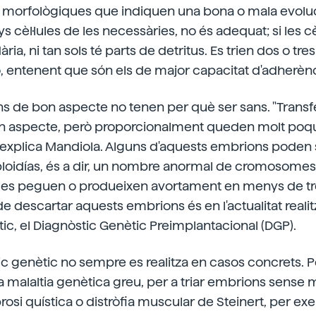
s morfològiques que indiquen una bona o mala evoluc
 cèl·lules de les necessàries, no és adequat; si les cè
ria, ni tan sols té parts de detritus. Es trien dos o t
 entenent que són els de major capacitat d'adherència
ns de bon aspecte no tenen per què ser sans. "Trans
n aspecte, però proporcionalment queden molt poq
explica Mandiola. Alguns d'aquests embrions poden 
loidías, és a dir, un nombre anormal de cromosomes
 es peguen o produeixen avortament en menys de t
e descartar aquests embrions és en l'actualitat realit
ic, el Diagnòstic Genètic Preimplantacional (DGP).
ic genètic no sempre es realitza en casos concrets. 
 malaltia genètica greu, per a triar embrions sense ma
brosi quística o distròfia muscular de Steinert, per ex