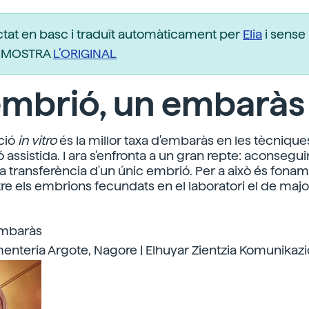
ctat en basc i traduït automàticament per
Elia
i sense 
r. MOSTRA
L’ORIGINAL
embrió, un embaràs
ció
in vitro
és la millor taxa d'embaràs en les tècnique
assistida. I ara s'enfronta a un gran repte: aconsegui
la transferència d'un únic embrió. Per a això és fonam
tre els embrions fecundats en el laboratori el de major
embaràs
enteria Argote, Nagore | Elhuyar Zientzia Komunikaz