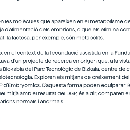
ón les molècules que apareixen en el metabolisme de
tjà d'alimentació dels embrions, o que els elimina com
at, la lactosa, per exemple, són metabòlits.
en el context de la fecundació assistida en la Funda
tava d'un projecte de recerca en origen que, a la vista
la Biokabia del Parc Tecnològic de Bizkaia, centre de 
iotecnologia. Exploren els mitjans de creixement de
GP d'Embryomics. D'aquesta forma poden equiparar l'
 mitjà amb el resultat del DGP, és a dir, comparen el
brions normals i anormals.