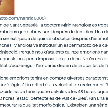
photo.com/henrik 5000)
rón de Sant Sebastià, la doctora Mirin Mandiola es tro
mbrions que sobreviuen després de tres dies. Una 
 va ser extirpada de quinze obocitos després d'estimul
ones. Mandiola va introduir un espermatozoide a ca
injecció. Perquè nou d'aquests quinze embrions han 
 d'aquests nou per a imposar-se a la dona. No és una d
litat d'aconseguir l'embaràs depèn de la qualitat de l
iona embrions tenint en compte diverses característ
orfològics". Un criteri és la velocitat de creixement: "
ide ha de tenir quatre cèl·lules a les 48 hores, aques
72 hores l'estadi perfecte és de vuit cèl·lules". Fan una
mesurar la qualitat morfològica. "Existeixen una sèrie