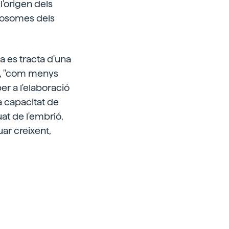
l'origen dels
omosomes dels
sa es tracta d'una
la, "com menys
per a l'elaboració
 capacitat de
at de l'embrió,
uar creixent,