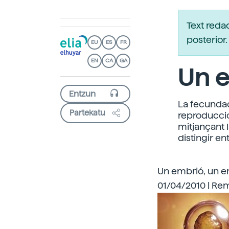
Text reda
posterio
EU
ES
FR
EN
CA
GA
Un 
La fecunda
Partekatu
reproducció 
mitjançant 
distingir en
Un embrió, un 
01/04/2010 | Rem