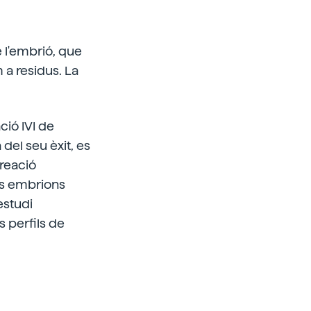
 l'embrió, que
 a residus. La
ció IVI de
 del seu èxit, es
creació
ls embrions
estudi
s perfils de