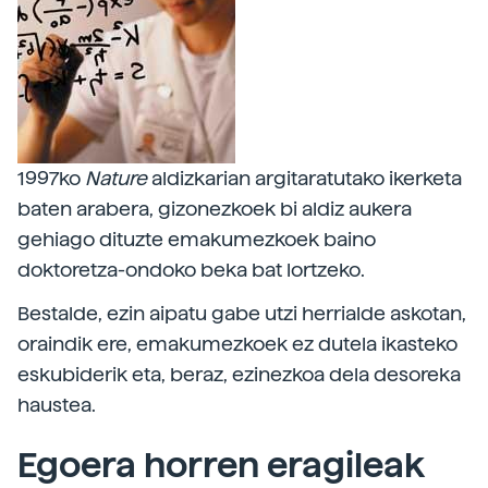
1997ko
Nature
aldizkarian argitaratutako ikerketa
baten arabera, gizonezkoek bi aldiz aukera
gehiago dituzte emakumezkoek baino
doktoretza-ondoko beka bat lortzeko.
Bestalde, ezin aipatu gabe utzi herrialde askotan,
oraindik ere, emakumezkoek ez dutela ikasteko
eskubiderik eta, beraz, ezinezkoa dela desoreka
haustea.
Egoera horren eragileak