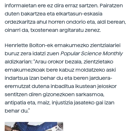
informaletan ere ez dira erraz sartzen. Pairatzen
duten bakartzea eta elkartasun-eskasia
ordezkaritza ahul horren ondorio eta, aldi berean,
oinarri da, txostenean argitaratu zenez.
Henriette Bolton-ek emakumezko zientzialariei
buruz zera idatzi zuen
Popular Science Monthly
aldizkarian: “Arau orokor bezala, zientzietako
emakumezkoak bere kabuz moldatzeko aski
indartsua izan behar du eta beren jarduera-
eremutzat dutena inbaditua ikustean jeloskor
sentitzen diren gizonezkoen sarkasmoa,
antipatia eta, maiz, injustizia jasateko gai izan
behar du.”