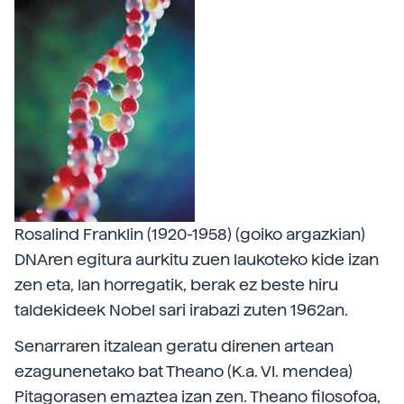
Rosalind Franklin (1920-1958) (goiko argazkian)
DNAren egitura aurkitu zuen laukoteko kide izan
zen eta, lan horregatik, berak ez beste hiru
taldekideek Nobel sari irabazi zuten 1962an.
Senarraren itzalean geratu direnen artean
ezagunenetako bat Theano (K.a. VI. mendea)
Pitagorasen emaztea izan zen. Theano filosofoa,