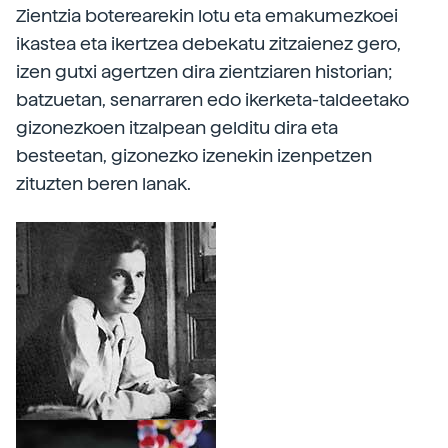
Zientzia boterearekin lotu eta emakumezkoei
ikastea eta ikertzea debekatu zitzaienez gero,
izen gutxi agertzen dira zientziaren historian;
batzuetan, senarraren edo ikerketa-taldeetako
gizonezkoen itzalpean gelditu dira eta
besteetan, gizonezko izenekin izenpetzen
zituzten beren lanak.