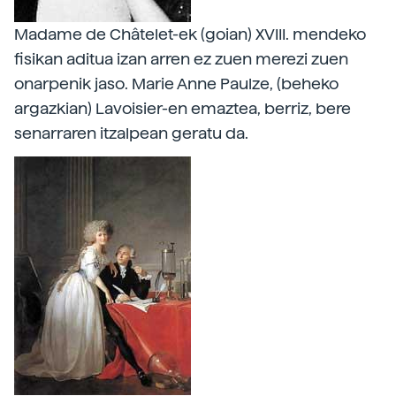
Madame de Châtelet-ek (goian) XVIII. mendeko
fisikan aditua izan arren ez zuen merezi zuen
onarpenik jaso. Marie Anne Paulze, (beheko
argazkian) Lavoisier-en emaztea, berriz, bere
senarraren itzalpean geratu da.