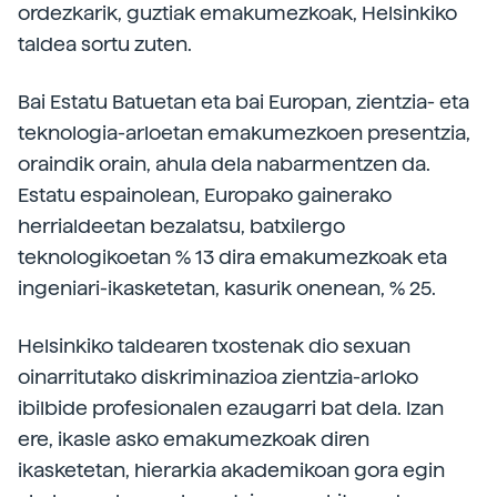
ordezkarik, guztiak emakumezkoak, Helsinkiko
taldea sortu zuten.
Bai Estatu Batuetan eta bai Europan, zientzia- eta
teknologia-arloetan emakumezkoen presentzia,
oraindik orain, ahula dela nabarmentzen da.
Estatu espainolean, Europako gainerako
herrialdeetan bezalatsu, batxilergo
teknologikoetan % 13 dira emakumezkoak eta
ingeniari-ikasketetan, kasurik onenean, % 25.
Helsinkiko taldearen txostenak dio sexuan
oinarritutako diskriminazioa zientzia-arloko
ibilbide profesionalen ezaugarri bat dela. Izan
ere, ikasle asko emakumezkoak diren
ikasketetan, hierarkia akademikoan gora egin