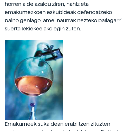
horren alde azaldu ziren, nahiz eta
emakumezkoen eskubideak defendatzeko
baino gehiago, amei haurrak hezteko baliagarri
suerta lekiekeelako egin zuten.
Emakumeek sukaldean erabiltzen zituzten