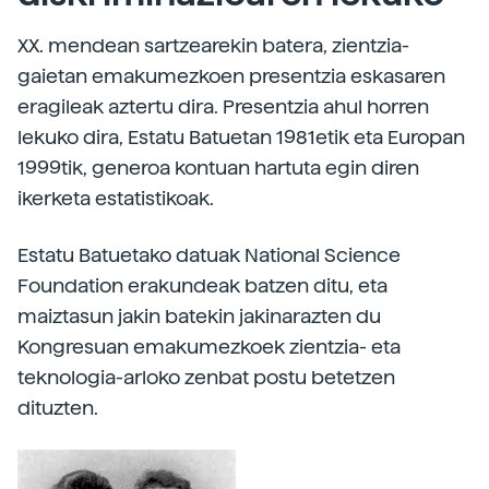
XX. mendean sartzearekin batera, zientzia-
gaietan emakumezkoen presentzia eskasaren
eragileak aztertu dira. Presentzia ahul horren
lekuko dira, Estatu Batuetan 1981etik eta Europan
1999tik, generoa kontuan hartuta egin diren
ikerketa estatistikoak.
Estatu Batuetako datuak National Science
Foundation erakundeak batzen ditu, eta
maiztasun jakin batekin jakinarazten du
Kongresuan emakumezkoek zientzia- eta
teknologia-arloko zenbat postu betetzen
dituzten.