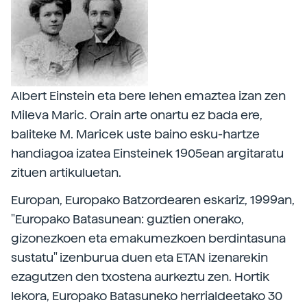
Albert Einstein eta bere lehen emaztea izan zen
Mileva Maric. Orain arte onartu ez bada ere,
baliteke M. Maricek uste baino esku-hartze
handiagoa izatea Einsteinek 1905ean argitaratu
zituen artikuluetan.
Europan, Europako Batzordearen eskariz, 1999an,
"Europako Batasunean: guztien onerako,
gizonezkoen eta emakumezkoen berdintasuna
sustatu" izenburua duen eta ETAN izenarekin
ezagutzen den txostena aurkeztu zen. Hortik
lekora, Europako Batasuneko herrialdeetako 30