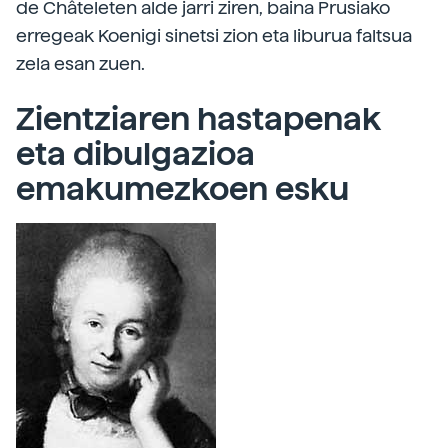
de Châteleten alde jarri ziren, baina Prusiako
erregeak Koenigi sinetsi zion eta liburua faltsua
zela esan zuen.
Zientziaren hastapenak
eta dibulgazioa
emakumezkoen esku