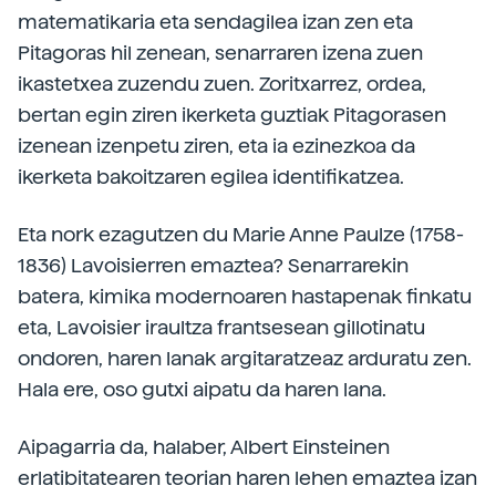
matematikaria eta sendagilea izan zen eta
Pitagoras hil zenean, senarraren izena zuen
ikastetxea zuzendu zuen. Zoritxarrez, ordea,
bertan egin ziren ikerketa guztiak Pitagorasen
izenean izenpetu ziren, eta ia ezinezkoa da
ikerketa bakoitzaren egilea identifikatzea.
Eta nork ezagutzen du Marie Anne Paulze (1758-
1836) Lavoisierren emaztea? Senarrarekin
batera, kimika modernoaren hastapenak finkatu
eta, Lavoisier iraultza frantsesean gillotinatu
ondoren, haren lanak argitaratzeaz arduratu zen.
Hala ere, oso gutxi aipatu da haren lana.
Aipagarria da, halaber, Albert Einsteinen
erlatibitatearen teorian haren lehen emaztea izan