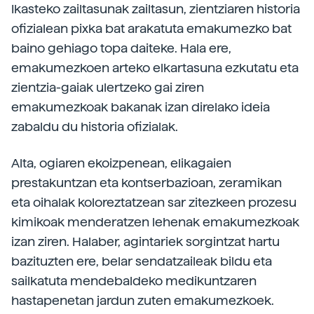
Ikasteko zailtasunak zailtasun, zientziaren historia
ofizialean pixka bat arakatuta emakumezko bat
baino gehiago topa daiteke. Hala ere,
emakumezkoen arteko elkartasuna ezkutatu eta
zientzia-gaiak ulertzeko gai ziren
emakumezkoak bakanak izan direlako ideia
zabaldu du historia ofizialak.
Alta, ogiaren ekoizpenean, elikagaien
prestakuntzan eta kontserbazioan, zeramikan
eta oihalak koloreztatzean sar zitezkeen prozesu
kimikoak menderatzen lehenak emakumezkoak
izan ziren. Halaber, agintariek sorgintzat hartu
bazituzten ere, belar sendatzaileak bildu eta
sailkatuta mendebaldeko medikuntzaren
hastapenetan jardun zuten emakumezkoek.