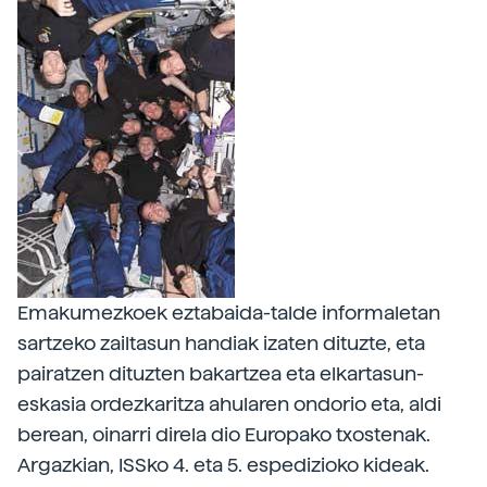
Emakumezkoek eztabaida-talde informaletan
sartzeko zailtasun handiak izaten dituzte, eta
pairatzen dituzten bakartzea eta elkartasun-
eskasia ordezkaritza ahularen ondorio eta, aldi
berean, oinarri direla dio Europako txostenak.
Argazkian, ISSko 4. eta 5. espedizioko kideak.