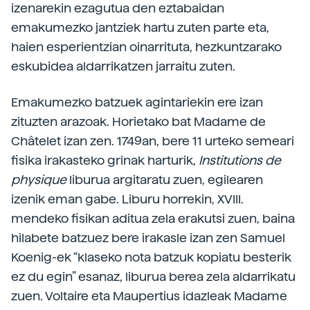
izenarekin ezagutua den eztabaidan
emakumezko jantziek hartu zuten parte eta,
haien esperientzian oinarrituta, hezkuntzarako
eskubidea aldarrikatzen jarraitu zuten.
Emakumezko batzuek agintariekin ere izan
zituzten arazoak. Horietako bat Madame de
Châtelet izan zen. 1749an, bere 11 urteko semeari
fisika irakasteko grinak harturik,
Institutions de
physique
liburua argitaratu zuen, egilearen
izenik eman gabe. Liburu horrekin, XVIII.
mendeko fisikan aditua zela erakutsi zuen, baina
hilabete batzuez bere irakasle izan zen Samuel
Koenig-ek “klaseko nota batzuk kopiatu besterik
ez du egin” esanaz, liburua berea zela aldarrikatu
zuen. Voltaire eta Maupertius idazleak Madame