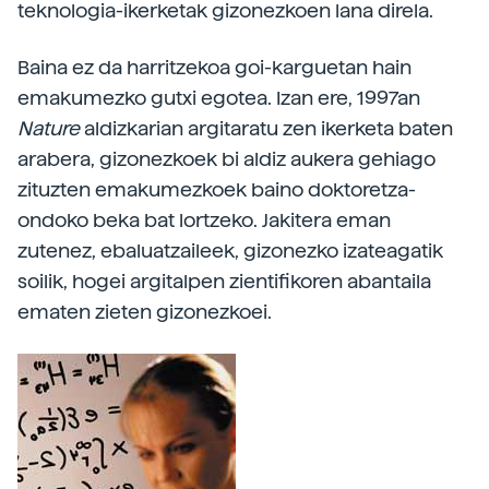
teknologia-ikerketak gizonezkoen lana direla.
Baina ez da harritzekoa goi-karguetan hain
emakumezko gutxi egotea. Izan ere, 1997an
Nature
aldizkarian argitaratu zen ikerketa baten
arabera, gizonezkoek bi aldiz aukera gehiago
zituzten emakumezkoek baino doktoretza-
ondoko beka bat lortzeko. Jakitera eman
zutenez, ebaluatzaileek, gizonezko izateagatik
soilik, hogei argitalpen zientifikoren abantaila
ematen zieten gizonezkoei.