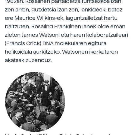
1962an. Rosalinen partaidetza funtsezkoa izan
zen arren, gutxietsia izan zen, lankideek, batez
ere Maurice Wilkins-ek, laguntzailetzat hartu
baitzuten. Rosalind Franklinen lanek bide eman
zieten James Watsoni eta haren kolaboratzaileari
(Francis Crick) DNA molekularen egitura
helikoidala aurkitzeko, Watsonen ikerketaren
akatsak zuzenduz.