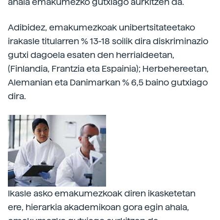
ahala emakumezko gutxiago aurkitzen da.
Adibidez, emakumezkoak unibertsitateetako
irakasle titularren % 13-18 soilik dira diskriminazio
gutxi dagoela esaten den herrialdeetan,
(Finlandia, Frantzia eta Espainia); Herbehereetan,
Alemanian eta Danimarkan % 6,5 baino gutxiago
dira.
Ikasle asko emakumezkoak diren ikasketetan
ere, hierarkia akademikoan gora egin ahala,