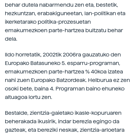
behar dutela nabarmendu zen eta, bestetik,
hezkuntzan, erabakiguneetan, lan-politikan eta
ikerketarako politika-prozesuetan
emakumezkoen parte-hartzea bultzatu behar
dela.
Ildo horretatik, 2002tik 2006ra gauzatuko den
Europako Batasuneko 5. esparru-programan,
emakumezkoen parte-hartzea % 40koa izatea
nahi zuen Europako Batzordeak. Helburua ez zen
osoki bete, baina 4. Programan baino ehuneko
altuagoa lortu zen.
Bestalde, zientzia-gaietako ikasle-kopuruaren
beherakada ikusirik, indar berezia egingo da
gazteak, eta bereziki neskak, zientzia-arloetara