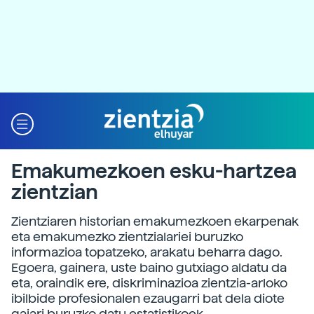
Emakumezkoen esku-hartzea
zientzian
Zientziaren historian emakumezkoen ekarpenak
eta emakumezko zientzialariei buruzko
informazioa topatzeko, arakatu beharra dago.
Egoera, gainera, uste baino gutxiago aldatu da
eta, oraindik ere, diskriminazioa zientzia-arloko
ibilbide profesionalen ezaugarri bat dela diote
gaiari buruzko datu estatistikoek.