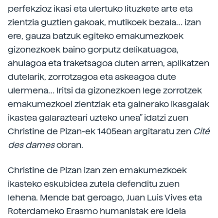
perfekzioz ikasi eta ulertuko lituzkete arte eta
zientzia guztien gakoak, mutikoek bezala… izan
ere, gauza batzuk egiteko emakumezkoek
gizonezkoek baino gorputz delikatuagoa,
ahulagoa eta traketsagoa duten arren, aplikatzen
dutelarik, zorrotzagoa eta askeagoa dute
ulermena… Iritsi da gizonezkoen lege zorrotzek
emakumezkoei zientziak eta gainerako ikasgaiak
ikastea galarazteari uzteko unea” idatzi zuen
Christine de Pizan-ek 1405ean argitaratu zen
Cité
des dames
obran.
Christine de Pizan izan zen emakumezkoek
ikasteko eskubidea zutela defenditu zuen
lehena. Mende bat geroago, Juan Luis Vives eta
Roterdameko Erasmo humanistak ere ideia