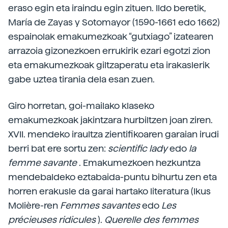
eraso egin eta iraindu egin zituen. Ildo beretik,
María de Zayas y Sotomayor (1590-1661 edo 1662)
espainolak emakumezkoak “gutxiago” izatearen
arrazoia gizonezkoen errukirik ezari egotzi zion
eta emakumezkoak giltzaperatu eta irakaslerik
gabe uztea tirania dela esan zuen.
Giro horretan, goi-mailako klaseko
emakumezkoak jakintzara hurbiltzen joan ziren.
XVII. mendeko iraultza zientifikoaren garaian irudi
berri bat ere sortu zen:
scientific lady
edo
la
femme savante
. Emakumezkoen hezkuntza
mendebaldeko eztabaida-puntu bihurtu zen eta
horren erakusle da garai hartako literatura (Ikus
Molière-ren
Femmes savantes
edo
Les
précieuses ridicules
).
Querelle des femmes