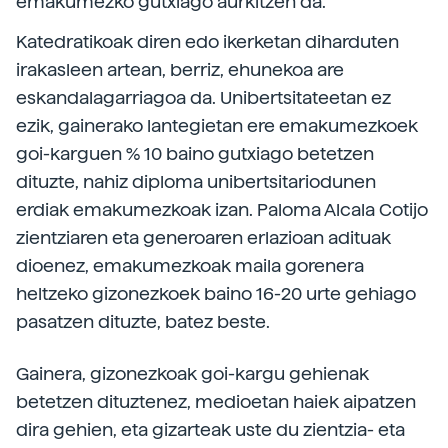
emakumezko gutxiago aurkitzen da.
Katedratikoak diren edo ikerketan diharduten
irakasleen artean, berriz, ehunekoa are
eskandalagarriagoa da. Unibertsitateetan ez
ezik, gainerako lantegietan ere emakumezkoek
goi-karguen % 10 baino gutxiago betetzen
dituzte, nahiz diploma unibertsitariodunen
erdiak emakumezkoak izan. Paloma Alcala Cotijo
zientziaren eta generoaren erlazioan adituak
dioenez, emakumezkoak maila gorenera
heltzeko gizonezkoek baino 16-20 urte gehiago
pasatzen dituzte, batez beste.
Gainera, gizonezkoak goi-kargu gehienak
betetzen dituztenez, medioetan haiek aipatzen
dira gehien, eta gizarteak uste du zientzia- eta