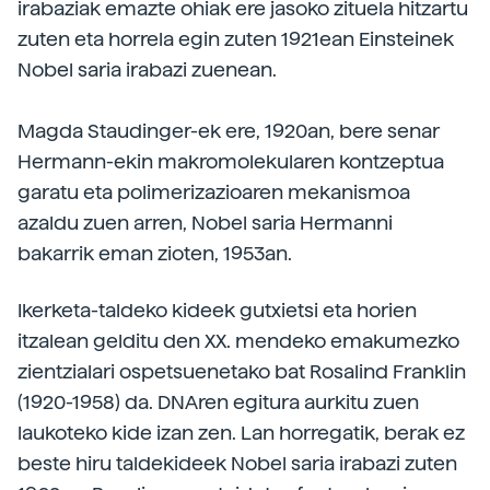
irabaziak emazte ohiak ere jasoko zituela hitzartu
zuten eta horrela egin zuten 1921ean Einsteinek
Nobel saria irabazi zuenean.
Magda Staudinger-ek ere, 1920an, bere senar
Hermann-ekin makromolekularen kontzeptua
garatu eta polimerizazioaren mekanismoa
azaldu zuen arren, Nobel saria Hermanni
bakarrik eman zioten, 1953an.
Ikerketa-taldeko kideek gutxietsi eta horien
itzalean gelditu den XX. mendeko emakumezko
zientzialari ospetsuenetako bat Rosalind Franklin
(1920-1958) da. DNAren egitura aurkitu zuen
laukoteko kide izan zen. Lan horregatik, berak ez
beste hiru taldekideek Nobel saria irabazi zuten