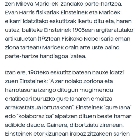
zen Mileva Maric-ek izandako parte-hartzea.
Evan Harris fisikariak Einsteinek eta Maricek
elkarri idatzitako eskutitzak ikertu ditu eta, haren
ustez, baliteke Einsteinek 1905ean argitaratutako
artikuluetan (1921ean Fisikako Nobel saria eman
ziona tartean) Maricek orain arte uste baino
parte-hartze handiagoa izatea.
Izan ere, 1901eko eskutitz batean hauxe idatzi
zuen Einsteinek: "A zer nolako zoriona eta
harrotasuna izango ditugun mugimendu
erlatiboari buruzko gure lanaren emaitza
arrakastatsua lortutakoan". Einsteinek "gure lana"
edo “kolaborazioa” aipatzen dituen beste hamar
adibide daude. Gainera, dibortziatu zirenean,
Einsteinek etorkizunean irabaz zitzakeen sarien