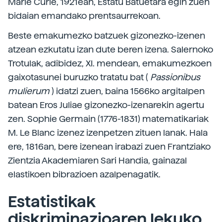
Marie Curie, 1921ean, Estatu Batuetara egin zuen
bidaian emandako prentsaurrekoan.
Beste emakumezko batzuek gizonezko-izenen
atzean ezkutatu izan dute beren izena. Salernoko
Trotulak, adibidez, XI. mendean, emakumezkoen
gaixotasunei buruzko tratatu bat (
Passionibus
mulierum
) idatzi zuen, baina 1566ko argitalpen
batean Eros Juliae gizonezko-izenarekin agertu
zen. Sophie Germain (1776-1831) matematikariak
M. Le Blanc izenez izenpetzen zituen lanak. Hala
ere, 1816an, bere izenean irabazi zuen Frantziako
Zientzia Akademiaren Sari Handia, gainazal
elastikoen bibrazioen azalpenagatik.
Estatistikak
diskriminazioaren lekuko