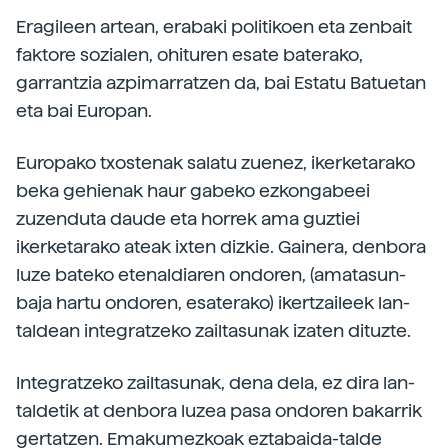
Eragileen artean, erabaki politikoen eta zenbait
faktore sozialen, ohituren esate baterako,
garrantzia azpimarratzen da, bai Estatu Batuetan
eta bai Europan.
Europako txostenak salatu zuenez, ikerketarako
beka gehienak haur gabeko ezkongabeei
zuzenduta daude eta horrek ama guztiei
ikerketarako ateak ixten dizkie. Gainera, denbora
luze bateko etenaldiaren ondoren, (amatasun-
baja hartu ondoren, esaterako) ikertzaileek lan-
taldean integratzeko zailtasunak izaten dituzte.
Integratzeko zailtasunak, dena dela, ez dira lan-
taldetik at denbora luzea pasa ondoren bakarrik
gertatzen. Emakumezkoak eztabaida-talde