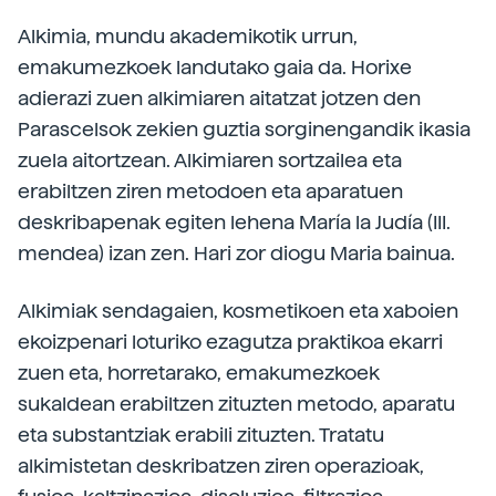
Alkimia, mundu akademikotik urrun,
emakumezkoek landutako gaia da. Horixe
adierazi zuen alkimiaren aitatzat jotzen den
Parascelsok zekien guztia sorginengandik ikasia
zuela aitortzean. Alkimiaren sortzailea eta
erabiltzen ziren metodoen eta aparatuen
deskribapenak egiten lehena María la Judía (III.
mendea) izan zen. Hari zor diogu Maria bainua.
Alkimiak sendagaien, kosmetikoen eta xaboien
ekoizpenari loturiko ezagutza praktikoa ekarri
zuen eta, horretarako, emakumezkoek
sukaldean erabiltzen zituzten metodo, aparatu
eta substantziak erabili zituzten. Tratatu
alkimistetan deskribatzen ziren operazioak,