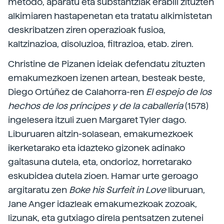
metodo, aparatu eta substantziak erabili zituzten
alkimiaren hastapenetan eta tratatu alkimistetan
deskribatzen ziren operazioak fusioa,
kaltzinazioa, disoluzioa, filtrazioa, etab. ziren.
Christine de Pizanen ideiak defendatu zituzten
emakumezkoen izenen artean, besteak beste,
Diego Ortúñez de Calahorra-ren
El espejo de los
hechos de los príncipes y de la caballería
(1578)
ingelesera itzuli zuen Margaret Tyler dago.
Liburuaren aitzin-solasean, emakumezkoek
ikerketarako eta idazteko gizonek adinako
gaitasuna dutela, eta, ondorioz, horretarako
eskubidea dutela zioen. Hamar urte geroago
argitaratu zen
Boke his Surfeit in Love
liburuan,
Jane Anger idazleak emakumezkoak zozoak,
lizunak, eta gutxiago direla pentsatzen zutenei