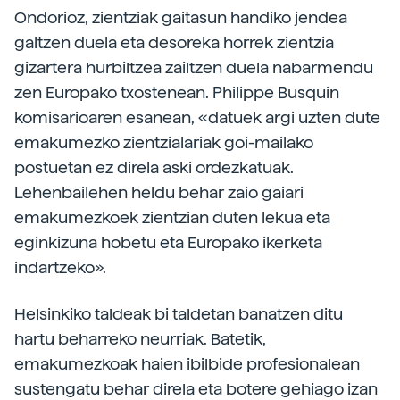
Ondorioz, zientziak gaitasun handiko jendea
galtzen duela eta desoreka horrek zientzia
gizartera hurbiltzea zailtzen duela nabarmendu
zen Europako txostenean. Philippe Busquin
komisarioaren esanean, «datuek argi uzten dute
emakumezko zientzialariak goi-mailako
postuetan ez direla aski ordezkatuak.
Lehenbailehen heldu behar zaio gaiari
emakumezkoek zientzian duten lekua eta
eginkizuna hobetu eta Europako ikerketa
indartzeko».
Helsinkiko taldeak bi taldetan banatzen ditu
hartu beharreko neurriak. Batetik,
emakumezkoak haien ibilbide profesionalean
sustengatu behar direla eta botere gehiago izan