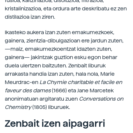
fusioa, kaltzinazioa, disoluzioa, filtrazioa,
kristalinizazioa, eta ordura arte deskribatu ez zen
distilazioa izan ziren.
Ikasteko aukera izan zuten emakumezkoek,
gainera, zientzia-dibulgazioan ere jardun zuten,
—maiz, emakumezkoentzat idazten zuten,
gainera— jakintzak guztion esku egon behar
duela ulertzen baitzuten. Zenbait liburuk
arrakasta handia izan zuten, hala nola, Marie
Meurdrac-en
La Chymie charitable et facile en
faveur des dames
(1666) eta Jane Marcetek
anonimatuan argitaratu zuen
Conversations on
Chemistry
(1805) liburuek.
Zenbait izen aipagarri