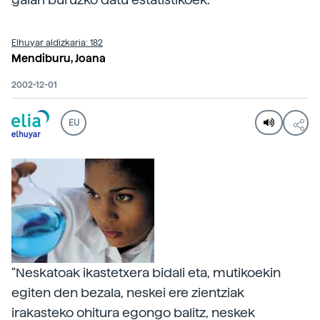
Elhuyar aldizkaria: 182
Mendiburu, Joana
2002-12-01
EU
“Neskatoak ikastetxera bidali eta, mutikoekin
egiten den bezala, neskei ere zientziak
irakasteko ohitura egongo balitz, neskek