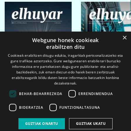
×
Webgune honek cookieak
erabiltzen ditu
Cookieak erabiltzen ditugu edukia, iragarkiak pertsonalizatzeko eta
gure trafikoa aztertzeko. Gure webgunearen erabilerari buruzko
informazioa ere partekatzen dugu gure publizitate- eta analisi-
bazkideekin, zuk eman diezun edo haiek beren zerbitzuak
erabiltzeagatik bildu duten beste informazio batzuekin konbina
dezaketenak.
BEHAR-BEHARREZKOA
ERRENDIMENDUA
BIDERATZEA
FUNTZIONALTASUNA
2026ko eka. 1a
2026ko mar. 1a
GUZTIAK ONARTU
GUZTIAK UKATU