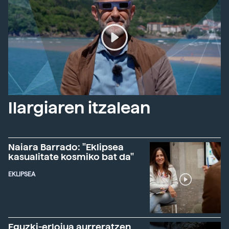
Ilargiaren itzalean
Naiara Barrado: "Eklipsea
kasualitate kosmiko bat da"
EKLIPSEA
Eguzki-erlojua aurreratzen