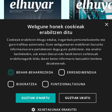
×
Webgune honek cookieak
erabiltzen ditu
Cookieak erabiltzen ditugu edukia, iragarkiak pertsonalizatzeko eta
gure trafikoa aztertzeko. Gure webgunearen erabilerari buruzko
informazioa ere partekatzen dugu gure publizitate- eta analisi-
bazkideekin, zuk eman diezun edo haiek beren zerbitzuak
erabiltzeagatik bildu duten beste informazio batzuekin konbina
dezaketenak.
BEHAR-BEHARREZKOA
ERRENDIMENDUA
BIDERATZEA
FUNTZIONALTASUNA
2026ko eka. 1a
2026ko mar. 1a
GUZTIAK ONARTU
GUZTIAK UKATU
XEHETASUNAK ERAKUTSI