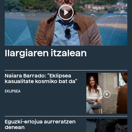
Ilargiaren itzalean
Naiara Barrado: "Eklipsea
kasualitate kosmiko bat da"
EKLIPSEA
Eguzki-erlojua aurreratzen
denean