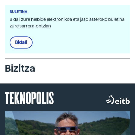
BULETINA
Bidali zure helbide elektronikoa eta jaso asteroko buletina
zure sarrera-ontzian
Bidali
Bizitza
TEKNOPOLIS