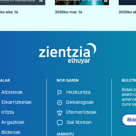
ko eka. 1a
2026ko mar. 1a
2025ko ab
ALAK
NOR GAREN
BULETI
Bidali 
Albisteak
Hezkuntza
elektro
astero
Elkarrizketak
Dekalogoak
zure s
Iritzia
Efemerideak
Bida
Argazkiak
Gai librean
Bideoak
JARRAITU