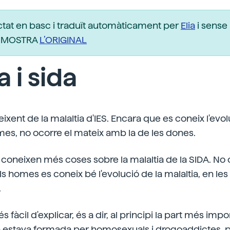
ctat en basc i traduït automàticament per
Elia
i sense 
r. MOSTRA
L’ORIGINAL
 i sida
xent de la malaltia d'IES. Encara que es coneix l'evol
mes, no ocorre el mateix amb la de les dones.
oneixen més coses sobre la malaltia de la SIDA. No o
s homes es coneix bé l'evolució de la malaltia, en le
.
s fàcil d'explicar, és a dir, al principi la part més impo
a estava formada per homosexuals i drogoaddictes, p