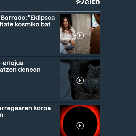
 Barrado: "Eklipsea
itate kosmiko bat
-erlojua
ratzen denean
erregearen koroa
n