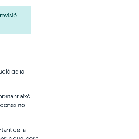
revisió
ució de la
bstant això,
s dones no
rtant de la
er la qual cosa