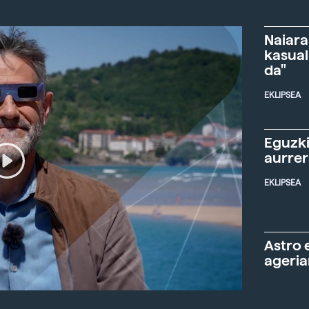
Naiara
kasual
da"
EKLIPSEA
Eguzki
aurre
EKLIPSEA
Astro 
ageria