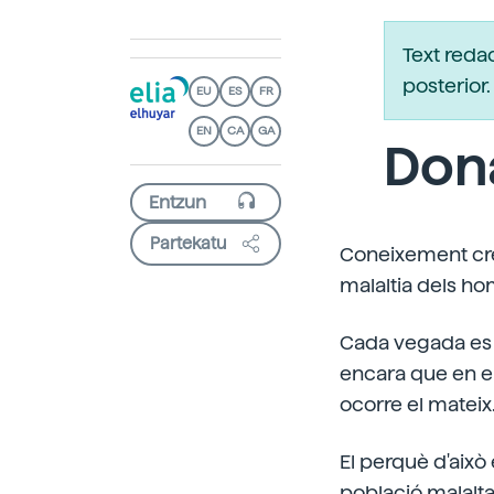
Text reda
posterio
EU
ES
FR
EN
CA
GA
Dona
Partekatu
Coneixement crei
malaltia dels ho
Cada vegada es c
encara que en el
ocorre el mateix
El perquè d'això é
població malalt