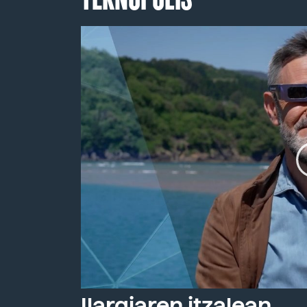
Ilargiaren itzalean