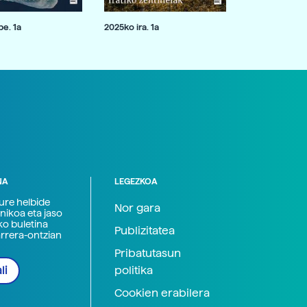
e. 1a
2025ko ira. 1a
NA
LEGEZKOA
zure helbide
Nor gara
nikoa eta jaso
ko buletina
Publizitatea
arrera-ontzian
Pribatutasun
politika
li
Cookien erabilera