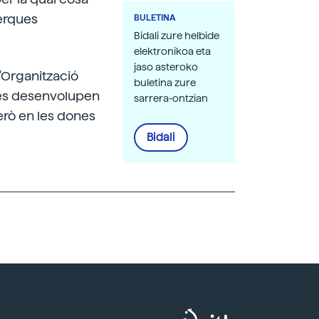
cerques
BULETINA
Bidali zure helbide
elektronikoa eta
jaso asteroko
'Organització
buletina zure
e es desenvolupen
sarrera-ontzian
erò en les dones
Bidali