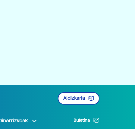
Aldizkaria
Oinarrizkoak
Buletina