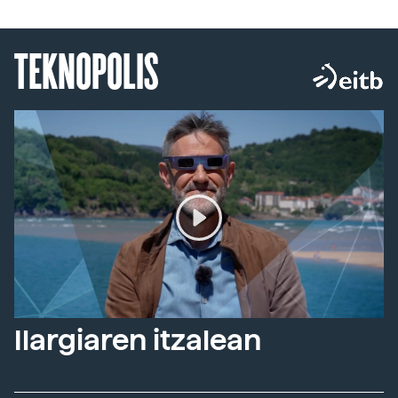
TEKNOPOLIS
Ilargiaren itzalean