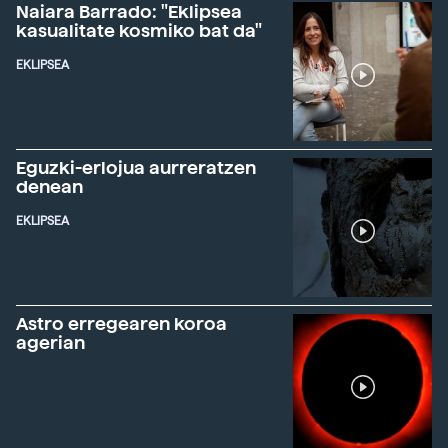
Naiara Barrado: "Eklipsea
kasualitate kosmiko bat da"
EKLIPSEA
Eguzki-erlojua aurreratzen
denean
EKLIPSEA
Astro erregearen koroa
agerian