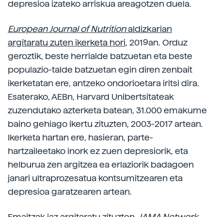
depresioa izateko arriskua areagotzen duela.
European Journal of Nutrition
aldizkarian
argitaratu zuten ikerketa hori
, 2019an. Orduz
geroztik, beste herrialde batzuetan eta beste
populazio-talde batzuetan egin diren zenbait
ikerketatan ere, antzeko ondorioetara iritsi dira.
Esaterako, AEBn, Harvard Unibertsitateak
zuzendutako azterketa batean, 31.000 emakume
baino gehiago ikertu zituzten, 2003-2017 artean.
Ikerketa hartan ere, hasieran, parte-
hartzaileetako inork ez zuen depresiorik, eta
helburua zen argitzea ea erlaziorik badagoen
janari ultraprozesatua kontsumitzearen eta
depresioa garatzearen artean.
Emaitzak iaz argitaratu zituzten,
JAMA Network