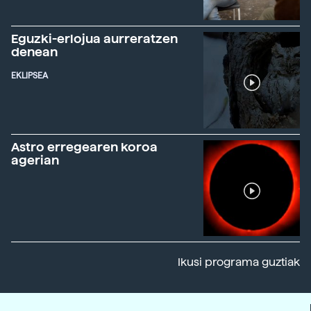
Eguzki-erlojua aurreratzen
denean
EKLIPSEA
Astro erregearen koroa
agerian
Ikusi programa guztiak