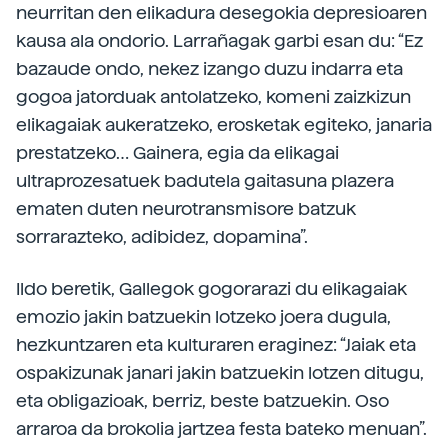
neurritan den elikadura desegokia depresioaren
kausa ala ondorio. Larrañagak garbi esan du: “Ez
bazaude ondo, nekez izango duzu indarra eta
gogoa jatorduak antolatzeko, komeni zaizkizun
elikagaiak aukeratzeko, erosketak egiteko, janaria
prestatzeko… Gainera, egia da elikagai
ultraprozesatuek badutela gaitasuna plazera
ematen duten neurotransmisore batzuk
sorrarazteko, adibidez, dopamina”.
Ildo beretik, Gallegok gogorarazi du elikagaiak
emozio jakin batzuekin lotzeko joera dugula,
hezkuntzaren eta kulturaren eraginez: “Jaiak eta
ospakizunak janari jakin batzuekin lotzen ditugu,
eta obligazioak, berriz, beste batzuekin. Oso
arraroa da brokolia jartzea festa bateko menuan”.