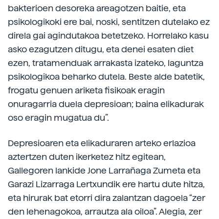
bakterioen desoreka areagotzen baitie, eta
psikologikoki ere bai, noski, sentitzen dutelako ez
direla gai agindutakoa betetzeko. Horrelako kasu
asko ezagutzen ditugu, eta denei esaten diet
ezen, tratamenduak arrakasta izateko, laguntza
psikologikoa beharko dutela. Beste alde batetik,
frogatu genuen ariketa fisikoak eragin
onuragarria duela depresioan; baina elikadurak
oso eragin mugatua du”.
Depresioaren eta elikaduraren arteko erlazioa
aztertzen duten ikerketez hitz egitean,
Gallegoren lankide Jone Larrañaga Zumeta eta
Garazi Lizarraga Lertxundik ere hartu dute hitza,
eta hirurak bat etorri dira zalantzan dagoela “zer
den lehenagokoa, arrautza ala oiloa”. Alegia, zer