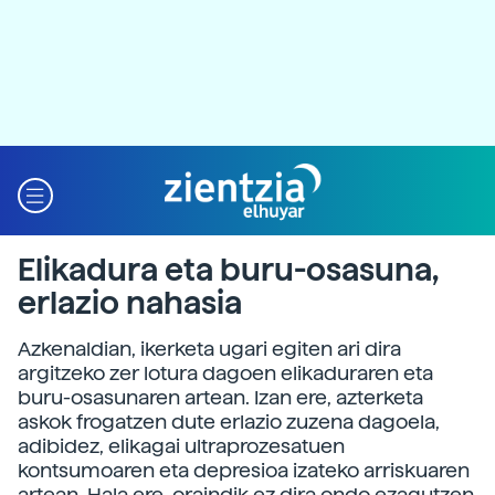
Elikadura eta buru-osasuna,
erlazio nahasia
Azkenaldian, ikerketa ugari egiten ari dira
argitzeko zer lotura dagoen elikaduraren eta
buru-osasunaren artean. Izan ere, azterketa
askok frogatzen dute erlazio zuzena dagoela,
adibidez, elikagai ultraprozesatuen
kontsumoaren eta depresioa izateko arriskuaren
artean. Hala ere, oraindik ez dira ondo ezagutzen