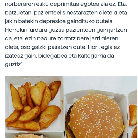
norberaren esku deprimitua egotea ala ez. Eta,
batzuetan, pazienteei sinestarazten diete dieta
jakin batekin depresioa gaindituko dutela.
Horrekin, ardura guztia pazienteen gain jartzen
da, eta, ezin badute zorrotz bete jarri dieten
dieta, oso gaizki pasatzen dute. Hori, egia ez
izateaz gain, bidegabea eta kaltegarria da
guztiz”.