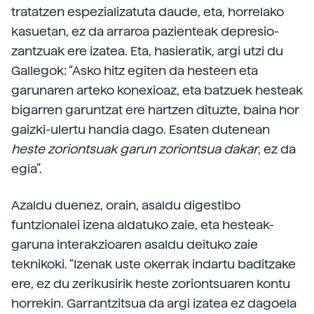
tratatzen espezializatuta daude, eta, horrelako
kasuetan, ez da arraroa pazienteak depresio-
zantzuak ere izatea. Eta, hasieratik, argi utzi du
Gallegok: “Asko hitz egiten da hesteen eta
garunaren arteko konexioaz, eta batzuek hesteak
bigarren garuntzat ere hartzen dituzte, baina hor
gaizki-ulertu handia dago. Esaten dutenean
heste zoriontsuak garun zoriontsua dakar
, ez da
egia”.
Azaldu duenez, orain, asaldu digestibo
funtzionalei izena aldatuko zaie, eta hesteak-
garuna interakzioaren asaldu deituko zaie
teknikoki. “Izenak uste okerrak indartu baditzake
ere, ez du zerikusirik heste zoriontsuaren kontu
horrekin. Garrantzitsua da argi izatea ez dagoela