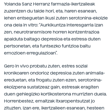
Yolanda Sanz Herranz farmazia-ikertzaileak
zuzentzen du talde hori, eta, haren esanean,
lehen entseguetan ikusi zuten serotonina-ekoizle
ona dela in vitro: “Aurkikuntza interesgarria izan
zen, neurotransmisore horren kontzentrazioa
apalduta baitago depresioa eta estresa duten
pertsonetan, eta funtsezko funtzioa baitu
emozioen erregulazioan”.
Gero in vivo probatu zuten, estres sozial
kronikoaren ondorioz depresioa zuten animalia-
ereduetan, eta frogatu zuten ezen, serotonina-
ekoizpena sustatzeaz gain, estresak eragiten
duen gehiegizko kortikosterona murrizten duela.
Horrenbestez, emaitzak itxaropentsutzat jo
zituzten. Izan ere, ikertzaileen esanean, hesteen