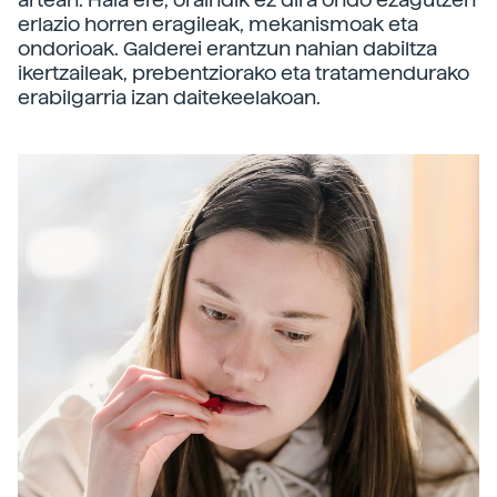
erlazio horren eragileak, mekanismoak eta
ondorioak. Galderei erantzun nahian dabiltza
ikertzaileak, prebentziorako eta tratamendurako
erabilgarria izan daitekeelakoan.