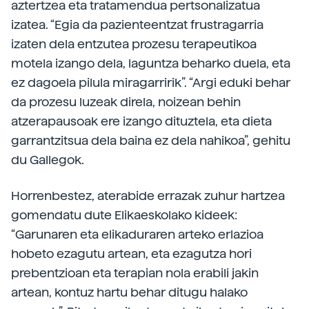
aztertzea eta tratamendua pertsonalizatua
izatea. “Egia da pazienteentzat frustragarria
izaten dela entzutea prozesu terapeutikoa
motela izango dela, laguntza beharko duela, eta
ez dagoela pilula miragarririk”. “Argi eduki behar
da prozesu luzeak direla, noizean behin
atzerapausoak ere izango dituztela, eta dieta
garrantzitsua dela baina ez dela nahikoa”, gehitu
du Gallegok.
Horrenbestez, aterabide errazak zuhur hartzea
gomendatu dute Elikaeskolako kideek:
“Garunaren eta elikaduraren arteko erlazioa
hobeto ezagutu artean, eta ezagutza hori
prebentzioan eta terapian nola erabili jakin
artean, kontuz hartu behar ditugu halako