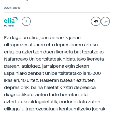
2024-06-01
EU
Ez dago urrutira joan beharrik janari
ultraprozesatuaren eta depresioaren arteko
erlazioa aztertzen duen ikerketa bat topatzeko.
Nafarroako Unibertsitateak gidatutako ikerketa
batean, adibidez, jarraipena egin zieten
Espainiako zenbait unibertsitatetako ia 15.000
ikasleri, 10 urtez. Hasieran batean ez zuten
depresiorik, baina haietatik 774ri depresioa
diagnostikatu zieten tarte horretan, eta,
aztertutako aldagaietatik, ondorioztatu zuten
elikagai ultraprozesatuak kontsumitzeko joerak