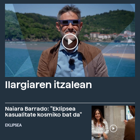
Ilargiaren itzalean
Naiara Barrado: "Eklipsea
kasualitate kosmiko bat da"
EKLIPSEA