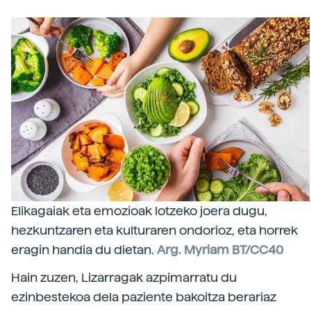
Elikagaiak eta emozioak lotzeko joera dugu,
hezkuntzaren eta kulturaren ondorioz, eta horrek
eragin handia du dietan.
Arg. Myriam BT/CC40
Hain zuzen, Lizarragak azpimarratu du
ezinbestekoa dela paziente bakoitza berariaz