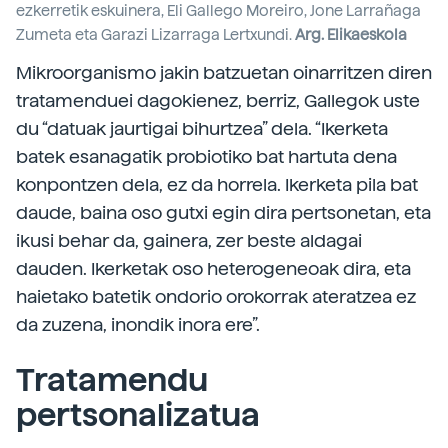
ezkerretik eskuinera, Eli Gallego Moreiro, Jone Larrañaga
Zumeta eta Garazi Lizarraga Lertxundi.
Arg. Elikaeskola
Mikroorganismo jakin batzuetan oinarritzen diren
tratamenduei dagokienez, berriz, Gallegok uste
du “datuak jaurtigai bihurtzea” dela. “Ikerketa
batek esanagatik probiotiko bat hartuta dena
konpontzen dela, ez da horrela. Ikerketa pila bat
daude, baina oso gutxi egin dira pertsonetan, eta
ikusi behar da, gainera, zer beste aldagai
dauden. Ikerketak oso heterogeneoak dira, eta
haietako batetik ondorio orokorrak ateratzea ez
da zuzena, inondik inora ere”.
Tratamendu
pertsonalizatua