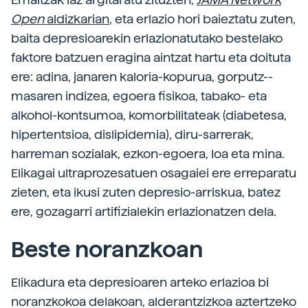
Open
aldizkarian
, eta erlazio hori baieztatu zuten,
baita depresioarekin erlazionatutako bestelako
faktore batzuen eragina aintzat hartu eta doituta
ere: adina, janaren kaloria-kopurua, gorputz-­
masaren indizea, egoera fisikoa, tabako- eta
alkohol-­kontsumoa, komorbilitateak (diabetesa,
hipertentsioa, dislipidemia), diru-sarrerak,
harreman sozialak, ezkon-egoera, loa eta mina.
Elikagai ultraprozesatuen osagaiei ere erreparatu
zieten, eta ikusi zuten depresio-arriskua, batez
ere, gozagarri artifizialekin erlazionatzen dela.
Beste noranzkoan
Elikadura eta depresioaren arteko erlazioa bi
noranzkokoa delakoan, alderantzizkoa aztertzeko