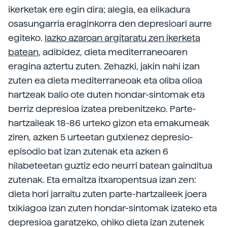
ikerketak ere egin dira; alegia, ea elikadura
osasungarria eraginkorra den depresioari aurre
egiteko.
Iazko azaroan argitaratu zen ikerketa
batean
, adibidez, dieta mediterraneoaren
eragina aztertu zuten. Zehazki, jakin nahi izan
zuten ea dieta mediterraneoak eta oliba olioa
hartzeak balio ote duten hondar-sintomak eta
berriz depresioa izatea prebenitzeko. Parte-
hartzaileak 18-86 urteko gizon eta emakumeak
ziren, azken 5 urteetan gutxienez depresio-
episodio bat izan zutenak eta azken 6
hilabeteetan guztiz edo neurri batean gainditua
zutenak. Eta emaitza itxaropentsua izan zen:
dieta hori jarraitu zuten parte-hartzaileek joera
txikiagoa izan zuten hondar-sintomak izateko eta
depresioa garatzeko, ohiko dieta izan zutenek