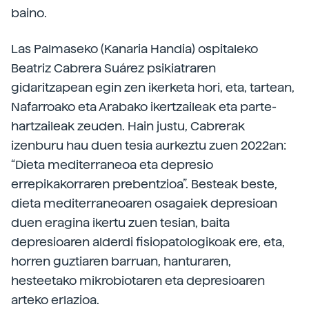
baino.
Las Palmaseko (Kanaria Handia) ospitaleko
Beatriz Cabrera Suárez psikiatraren
gidaritzapean egin zen ikerketa hori, eta, tartean,
Nafarroako eta Arabako ikertzaileak eta parte-
hartzaileak zeuden. Hain justu, Cabrerak
izenburu hau duen tesia aurkeztu zuen 2022an:
“Dieta mediterraneoa eta depresio
errepikakorraren prebentzioa”. Besteak beste,
dieta mediterraneoaren osagaiek depresioan
duen eragina ikertu zuen tesian, baita
depresioaren alderdi fisiopatologikoak ere, eta,
horren guztiaren barruan, hanturaren,
hesteetako mikrobiotaren eta depresioaren
arteko erlazioa.