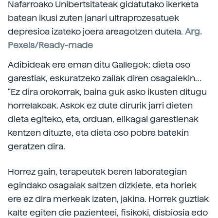
Nafarroako Unibertsitateak gidatutako ikerketa
batean ikusi zuten janari ultraprozesatuek
depresioa izateko joera areagotzen dutela.
Arg.
Pexels/Ready-made
Adibideak ere eman ditu Gallegok: dieta oso
garestiak, eskuratzeko zailak diren osagaiekin…
“Ez dira orokorrak, baina guk asko ikusten ditugu
horrelakoak. Askok ez dute dirurik jarri dieten
dieta egiteko, eta, orduan, elikagai garestienak
kentzen dituzte, eta dieta oso pobre batekin
geratzen dira.
Horrez gain, terapeutek beren laborategian
egindako osagaiak saltzen dizkiete, eta horiek
ere ez dira merkeak izaten, jakina. Horrek guztiak
kalte egiten die pazienteei, fisikoki, disbiosia edo