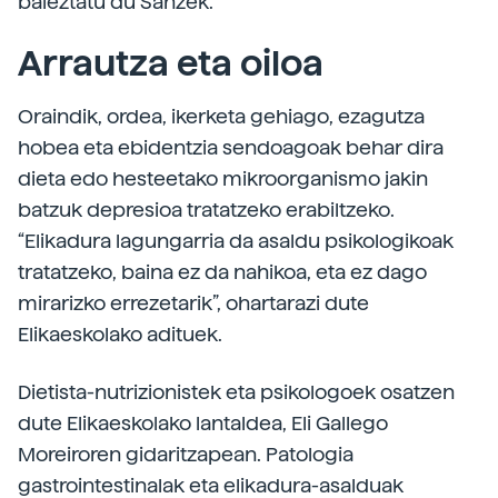
baieztatu du Sanzek.
Arrautza eta oiloa
Oraindik, ordea, ikerketa gehiago, ezagutza
hobea eta ebidentzia sendoagoak behar dira
dieta edo hesteetako mikroorganismo jakin
batzuk depresioa tratatzeko erabiltzeko.
“Elikadura lagungarria da asaldu psikologikoak
tratatzeko, baina ez da nahikoa, eta ez dago
mirarizko errezetarik”, ohartarazi dute
Elikaeskolako adituek.
Dietista-nutrizionistek eta psikologoek osatzen
dute Elikaeskolako lantaldea, Eli Gallego
Moreiroren gidaritzapean. Patologia
gastrointestinalak eta elikadura-asalduak