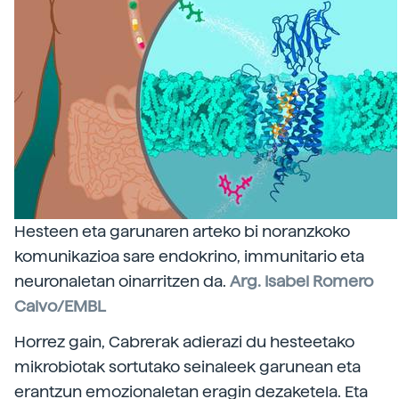
Hesteen eta garunaren arteko bi noranzkoko
komunikazioa sare endokrino, immunitario eta
neuronaletan oinarritzen da.
Arg. Isabel Romero
Calvo/EMBL
Horrez gain, Cabrerak adierazi du hesteetako
mikrobiotak sortutako seinaleek garunean eta
erantzun emozionaletan eragin dezaketela. Eta