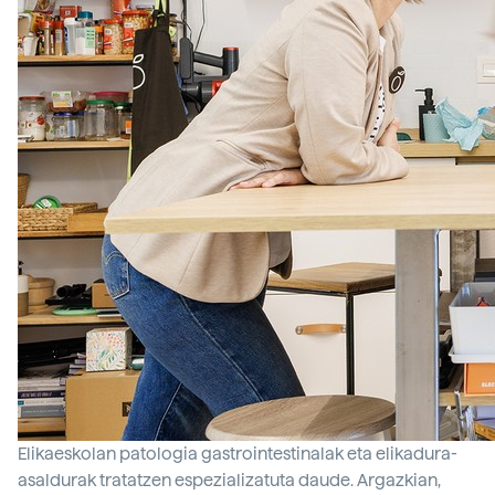
Elikaeskolan patologia gastrointestinalak eta elikadura-
asaldurak tratatzen espezializatuta daude. Argazkian,