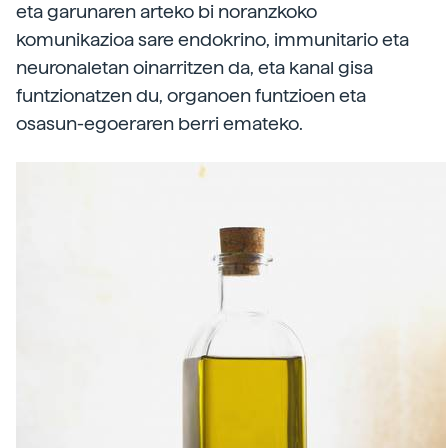
eta garunaren arteko bi noranzkoko
komunikazioa sare endokrino, immunitario eta
neuronaletan oinarritzen da, eta kanal gisa
funtzionatzen du, organoen funtzioen eta
osasun-egoeraren berri emateko.