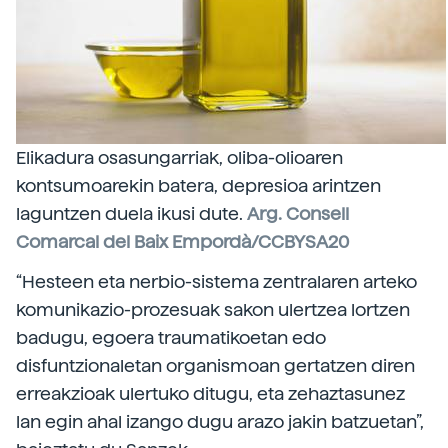
Elikadura osasungarriak, oliba-olioaren
kontsumoarekin batera, depresioa arintzen
laguntzen duela ikusi dute.
Arg. Consell
Comarcal del Baix Empordà/CCBYSA20
“Hesteen eta nerbio-sistema zentralaren arteko
komunikazio-prozesuak sakon ulertzea lortzen
badugu, egoera traumatikoetan edo
disfuntzionaletan organismoan gertatzen diren
erreakzioak ulertuko ditugu, eta zehaztasunez
lan egin ahal izango dugu arazo jakin batzuetan”,