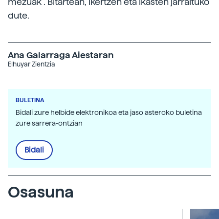
mezuak”. Bitartean, ikertzen eta ikasten jarraituko
dute.
Ana Galarraga Aiestaran
Elhuyar Zientzia
BULETINA
Bidali zure helbide elektronikoa eta jaso asteroko buletina
zure sarrera-ontzian
Bidali
Osasuna