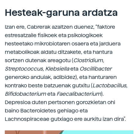
Hesteak-garuna ardatza
Izan ere, Cabrerak azaltzen duenez, “faktore
estresatzaile fisikoek eta psikologikoek
hesteetako mikrobiotaren osaera eta jarduera
metabolikoak aldatu ditzakete, eta hantura
sortzen dutenak areagotu (
Clostridium,
Streptococcus, Klebsiella
eta
Oscillibacter
generoko anduiak, adibidez), eta hanturaren
kontrako beste batzuenak gutxitu (
Lactobacillus,
Bifidobacterium
eta
Faecalibacterium
).
Depresioa duten pertsonen gorozkietan ohi
baino Bacteroidetes gehiago eta
Lachnospiraceae gutxiago ere aurkitu izan dira”.