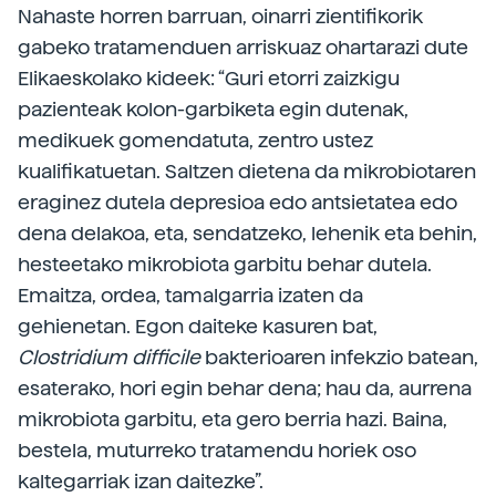
Nahaste horren barruan, oinarri zientifikorik
gabeko tratamenduen arriskuaz ohartarazi dute
Elikaeskolako kideek: “Guri etorri zaizkigu
pazienteak kolon-garbiketa egin dutenak,
medikuek gomendatuta, zentro ustez
kualifikatuetan. Saltzen dietena da mikrobiotaren
eraginez dutela depresioa edo antsietatea edo
dena delakoa, eta, sendatzeko, lehenik eta behin,
hesteetako mikrobiota garbitu behar dutela.
Emaitza, ordea, tamalgarria izaten da
gehienetan. Egon daiteke kasuren bat,
Clostridium difficile
bakterioaren infekzio batean,
esaterako, hori egin behar dena; hau da, aurrena
mikrobiota garbitu, eta gero berria hazi. Baina,
bestela, muturreko tratamendu horiek oso
kaltegarriak izan daitezke”.