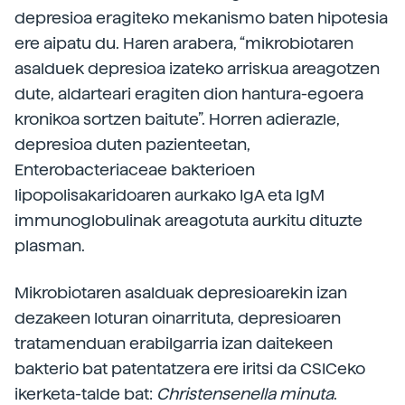
depresioa eragiteko mekanismo baten hipotesia
ere aipatu du. Haren arabera, “mikrobiotaren
asalduek depresioa izateko arriskua areagotzen
dute, aldarteari eragiten dion hantura-egoera
kronikoa sortzen baitute”. Horren adierazle,
depresioa duten pazienteetan,
Enterobacteriaceae bakterioen
lipopolisakaridoaren aurkako IgA eta IgM
immunoglobulinak areagotuta aurkitu dituzte
plasman.
Mikrobiotaren asalduak depresioarekin izan
dezakeen loturan oinarrituta, depresioaren
tratamenduan erabilgarria izan daitekeen
bakterio bat patentatzera ere iritsi da CSICeko
ikerketa-talde bat:
Christensenella minuta
.