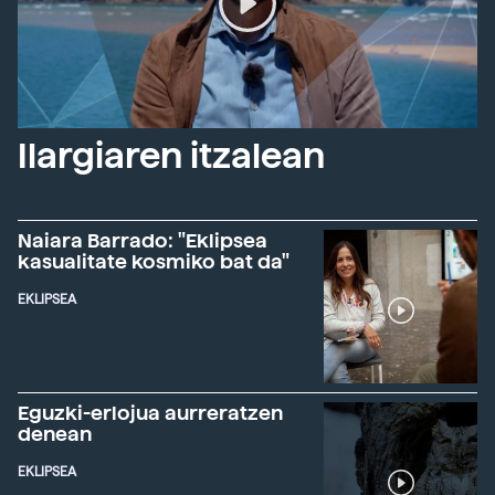
Ilargiaren itzalean
Naiara Barrado: "Eklipsea
kasualitate kosmiko bat da"
EKLIPSEA
Eguzki-erlojua aurreratzen
denean
EKLIPSEA