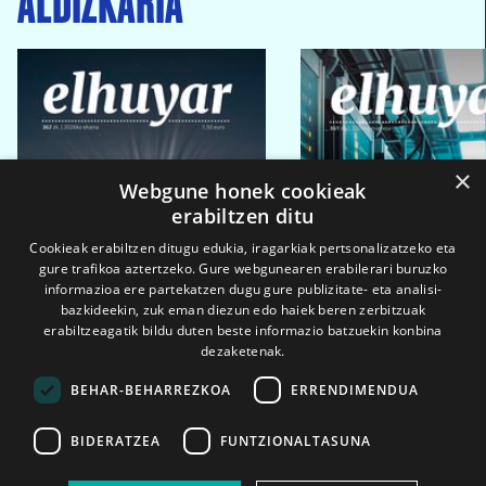
×
Webgune honek cookieak
erabiltzen ditu
Cookieak erabiltzen ditugu edukia, iragarkiak pertsonalizatzeko eta
gure trafikoa aztertzeko. Gure webgunearen erabilerari buruzko
informazioa ere partekatzen dugu gure publizitate- eta analisi-
bazkideekin, zuk eman diezun edo haiek beren zerbitzuak
erabiltzeagatik bildu duten beste informazio batzuekin konbina
dezaketenak.
BEHAR-BEHARREZKOA
ERRENDIMENDUA
BIDERATZEA
FUNTZIONALTASUNA
2026ko eka. 1a
2026ko mar. 1a