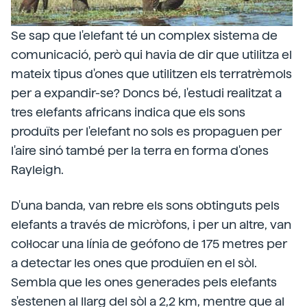
Se sap que l'elefant té un complex sistema de
comunicació, però qui havia de dir que utilitza el
mateix tipus d'ones que utilitzen els terratrèmols
per a expandir-se? Doncs bé, l'estudi realitzat a
tres elefants africans indica que els sons
produïts per l'elefant no sols es propaguen per
l'aire sinó també per la terra en forma d'ones
Rayleigh.
D'una banda, van rebre els sons obtinguts pels
elefants a través de micròfons, i per un altre, van
col·locar una línia de geófono de 175 metres per
a detectar les ones que produïen en el sòl.
Sembla que les ones generades pels elefants
s'estenen al llarg del sòl a 2,2 km, mentre que al