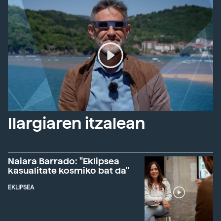
Ilargiaren itzalean
Naiara Barrado: "Eklipsea
kasualitate kosmiko bat da"
EKLIPSEA