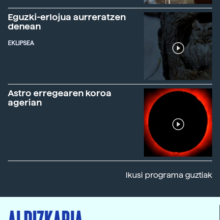
Eguzki-erlojua aurreratzen
denean
EKLIPSEA
Astro erregearen koroa
agerian
Ikusi programa guztiak
ALDIZKARIA