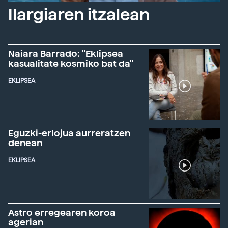
Ilargiaren itzalean
Naiara Barrado: "Eklipsea
kasualitate kosmiko bat da"
EKLIPSEA
Eguzki-erlojua aurreratzen
denean
EKLIPSEA
Astro erregearen koroa
agerian