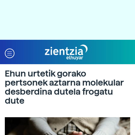
Ehun urtetik gorako
pertsonek aztarna molekular
desberdina dutela frogatu
dute