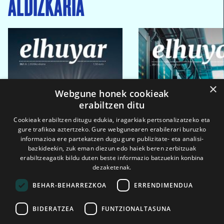
ALDIZKARIA
×
Webgune honek cookieak
erabiltzen ditu
Cookieak erabiltzen ditugu edukia, iragarkiak pertsonalizatzeko eta
gure trafikoa aztertzeko. Gure webgunearen erabilerari buruzko
informazioa ere partekatzen dugu gure publizitate- eta analisi-
bazkideekin, zuk eman diezun edo haiek beren zerbitzuak
erabiltzeagatik bildu duten beste informazio batzuekin konbina
dezaketenak.
BEHAR-BEHARREZKOA
ERRENDIMENDUA
BIDERATZEA
FUNTZIONALTASUNA
2026ko eka. 1a
2026ko mar. 1a