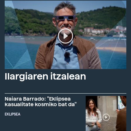
Ilargiaren itzalean
Naiara Barrado: "Eklipsea
kasualitate kosmiko bat da"
EKLIPSEA