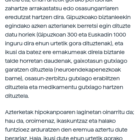
zahartze arrakastatsu edo osasungarriaren
eredutzat hartzen dira. Gipuzkoako biztanleekin
egindako azken azterlanek berretsi egin dituzte
datu horiek (Gipuzkoan 300 eta Euskadin 1000
inguru dira ehun urtetik gora dituztenak), eta
ikusi da batez ere emakumeak direla biztanle
talde horretan daudenak, gaixotasun gutxiago
garatzen dituztela (neuroendekapenezkoak
barne), osasun-zerbitzu gutxiago erabiltzen
dituztela eta medikamentu gutxiago hartzen
dituztela.
Azterketak hipokanpoaren laginetan oinarritu da;
hau da, oroimenaz, ikaskuntzaz eta halako
funtzioez arduratzen den eremua aztertu dute
berariaz. Hala, ikusi dute ehun urtetik gorako