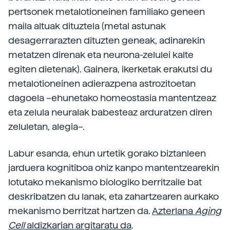
pertsonek metalotioneinen familiako geneen
maila altuak dituztela (metal astunak
desagerrarazten dituzten geneak, adinarekin
metatzen direnak eta neurona-zelulei kalte
egiten dietenak). Gainera, ikerketak erakutsi du
metalotioneinen adierazpena astrozitoetan
dagoela –ehunetako homeostasia mantentzeaz
eta zelula neuralak babesteaz arduratzen diren
zeluletan, alegia–.
Labur esanda, ehun urtetik gorako biztanleen
jarduera kognitiboa ohiz kanpo mantentzearekin
lotutako mekanismo biologiko berritzaile bat
deskribatzen du lanak, eta zahartzearen aurkako
mekanismo berritzat hartzen da.
Azterlana
Aging
Cell
aldizkarian argitaratu da
.