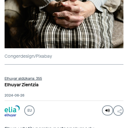
Congerdesign/Pixabay
Elhuyar aldizkaria: 355
Elhuyar Zientzia
2024-06-26
EU