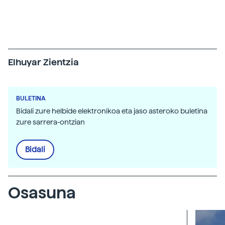
Elhuyar Zientzia
BULETINA
Bidali zure helbide elektronikoa eta jaso asteroko buletina
zure sarrera-ontzian
Bidali
Osasuna