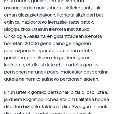
Ehun urtetik gorako pertsonek modu
osasungarrian nola zahartu jakiteko zantzuak
eman diezazketelakoan, ikerketa aitzindari bat
egin du nazioarteko ikertzaile-talde batek,
Biogipuzkoa Osasun Ikerketa Institutuko
Onkologia Zelularraren gidaritzapean.Ikerketa
horretan, 20.000 gene baino gehiagoren
adierazpena konparatu dute ehun urtetik
gorakoen, adinekoen eta gazteen garun-
laginetan, eta ikusi dute ehun urtetik gorako
pertsonen garunek patroi molekular desberdina
dutela gainerako adineko pertsonen aldean.
Ehun urtetik gorako pertsonak bizialdi oso luzea,
jarduera kognitibo hobea eta bizi kalitatea hobea
dituzten biztanle-talde bat dira. Ezaugarri horiek
direla eta, ehun urtetik gorako pertsonak