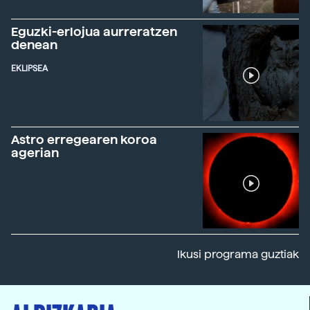
Eguzki-erlojua aurreratzen
denean
EKLIPSEA
Astro erregearen koroa
agerian
Ikusi programa guztiak