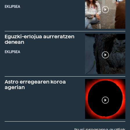
EKLIPSEA
Eguzki-erlojua aurreratzen
denean
EKLIPSEA
Astro erregearen koroa
agerian
Ikusi programa guztiak