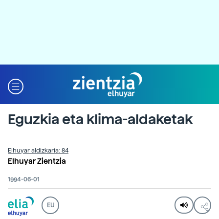
Eguzkia eta klima-aldaketak
Elhuyar aldizkaria: 84
Elhuyar Zientzia
1994-06-01
EU