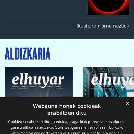
Ikusi programa guztiak
ALDIZKARIA
×
Webgune honek cookieak
erabiltzen ditu
Cookieak erabiltzen ditugu edukia, iragarkiak pertsonalizatzeko eta
gure trafikoa aztertzeko. Gure webgunearen erabilerari buruzko
informazioa ere partekatzen dugu gure publizitate- eta analisi-