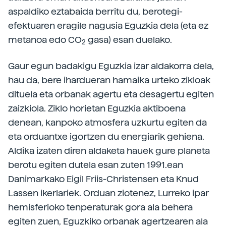
aspaldiko eztabaida berritu du, berotegi-
efektuaren eragile nagusia Eguzkia dela (eta ez
metanoa edo CO
gasa) esan duelako.
2
Gaur egun badakigu Eguzkia izar aldakorra dela,
hau da, bere ihardueran hamaika urteko zikloak
dituela eta orbanak agertu eta desagertu egiten
zaizkiola. Ziklo horietan Eguzkia aktiboena
denean, kanpoko atmosfera uzkurtu egiten da
eta orduantxe igortzen du energiarik gehiena.
Aldika izaten diren aldaketa hauek gure planeta
berotu egiten dutela esan zuten 1991.ean
Danimarkako Eigil Friis-Christensen eta Knud
Lassen ikerlariek. Orduan ziotenez, Lurreko ipar
hemisferioko tenperaturak gora ala behera
egiten zuen, Eguzkiko orbanak agertzearen ala