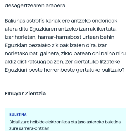
desagertzearen arabera.
Baliunas astrofisikariak ere antzeko ondorioak
atera ditu Eguzkiaren antzeko izarrak ikertuta.
Izar horietan, hamar-hamabost urtean behin
Eguzkian bezalako zikloak izaten dira. Izar
horietako bat, gainera, ziklo batean ohi baino hiru
aldiz distiratsuagoa zen. Zer gertatuko litzateke
Eguzkiari beste horrenbeste gertatuko balitzaio?
Elhuyar Zientzia
BULETINA
Bidali zure helbide elektronikoa eta jaso asteroko buletina
zure sarrera-ontzian