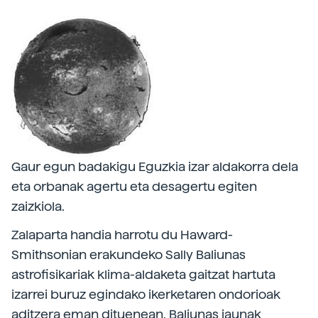
Gaur egun badakigu Eguzkia izar aldakorra dela
eta orbanak agertu eta desagertu egiten
zaizkiola.
Zalaparta handia harrotu du Haward-
Smithsonian erakundeko Sally Baliunas
astrofisikariak klima-aldaketa gaitzat hartuta
izarrei buruz egindako ikerketaren ondorioak
aditzera eman dituenean. Baliunas jaunak