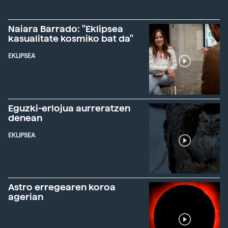
Naiara Barrado: "Eklipsea
kasualitate kosmiko bat da"
EKLIPSEA
Eguzki-erlojua aurreratzen
denean
EKLIPSEA
Astro erregearen koroa
agerian