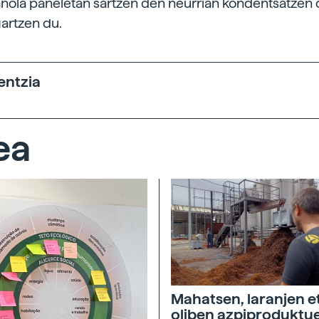
anola paneletan sartzen den neurrian kondentsatzen 
gartzen du.
entzia
ea
Mahatsen, laranjen e
oliben azpiproduktu