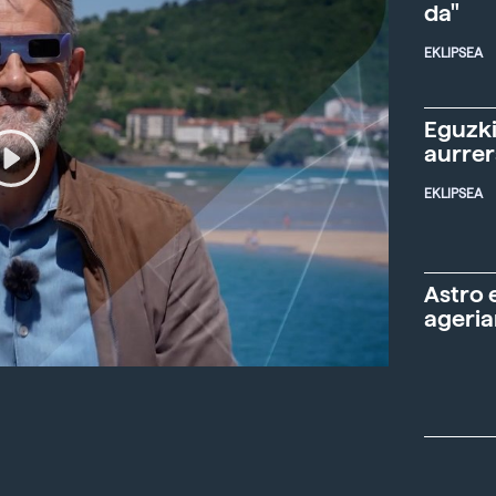
da"
EKLIPSEA
Eguzki
aurre
EKLIPSEA
Astro 
ageria