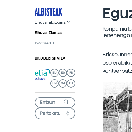
ALBISTEAK
Eguz
Elhuyar aldizkaria: 14
Konpainia b
Elhuyar Zientzia
lehenengo h
1988-04-01
Brissounnea
BIODIBERTSITATEA
oso erabilg
kontserbatz
EU
ES
FR
EN
CA
GA
Partekatu