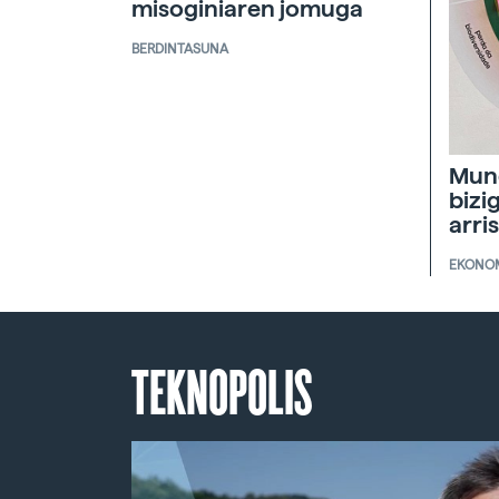
misoginiaren jomuga
BERDINTASUNA
Mun
bizi
arri
EKONO
TEKNOPOLIS