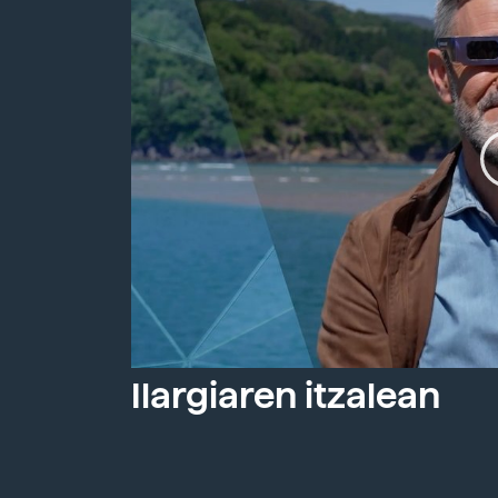
Ilargiaren itzalean