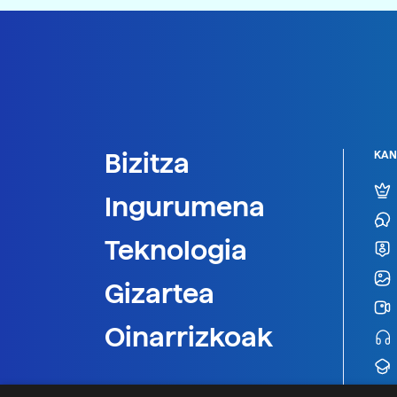
Bizitza
KAN
Ingurumena
Teknologia
Gizartea
Oinarrizkoak