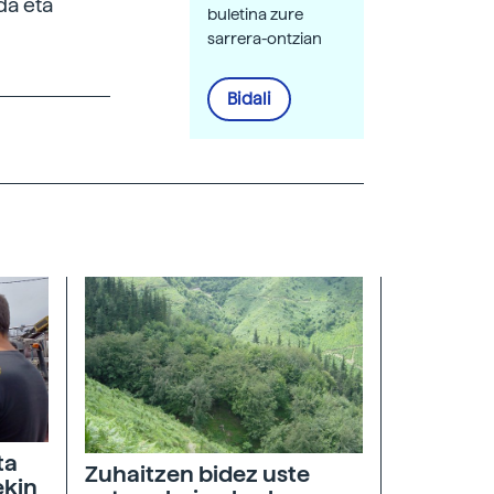
da eta
buletina zure
sarrera-ontzian
Bidali
ta
Zuhaitzen bidez uste
ekin