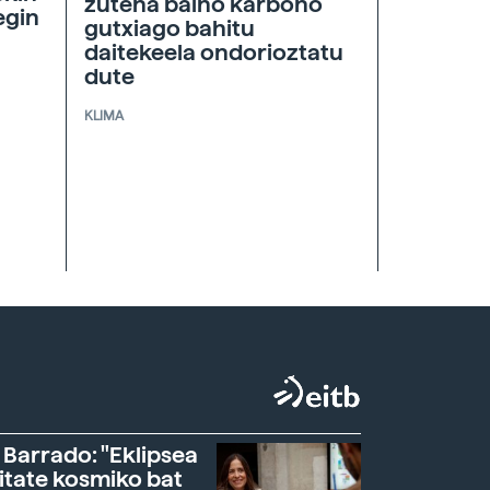
zutena baino karbono
egin
gutxiago bahitu
daitekeela ondorioztatu
dute
KLIMA
 Barrado: "Eklipsea
itate kosmiko bat