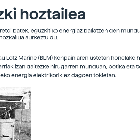
ki hoztailea
retoi batek, eguzkitiko energiaz baliatzen den mund
ozkailua aurkeztu du.
u Lotz Marine (BLM) konpainiaren ustetan honelako h
arriak izan daitezke hirugarren munduan, botika eta t
eko energia elektrikorik ez dagoen tokietan.