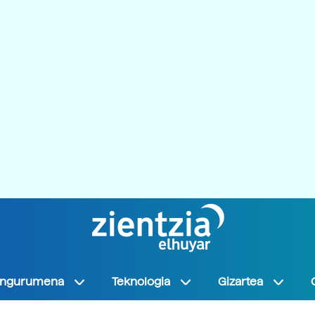
Ingurumena
Teknologia
Gizartea