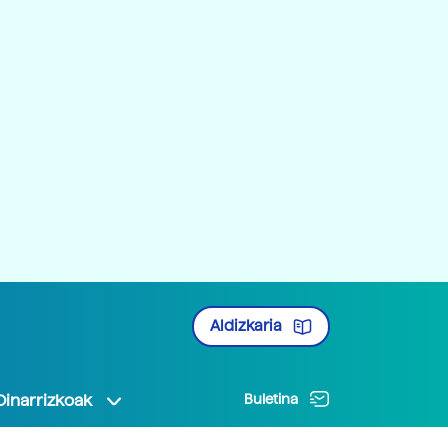
Aldizkaria
Oinarrizkoak
Buletina