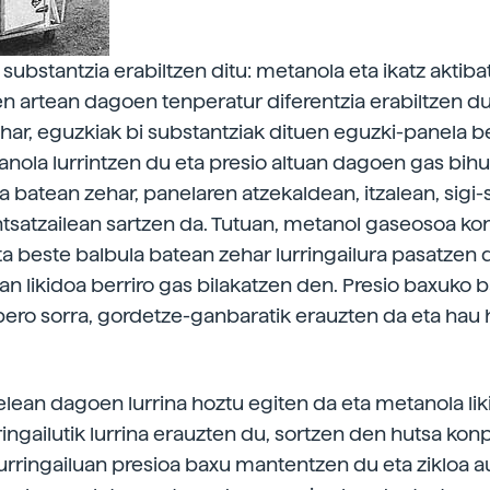
substantzia erabiltzen ditu: metanola eta ikatz aktib
n artean dagoen tenperatur diferentzia erabiltzen du 
ar, eguzkiak bi substantziak dituen eguzki-panela b
nola lurrintzen du eta presio altuan dagoen gas bihu
a batean zehar, panelaren atzekaldean, itzalean, sigi
tsatzailean sartzen da. Tutuan, metanol gaseosoa k
ta beste balbula batean zehar lurringailura pasatzen 
an likidoa berriro gas bilakatzen den. Presio baxuko 
ero sorra, gordetze-ganbaratik erauzten da eta hau 
lean dagoen lurrina hoztu egiten da eta metanola li
ringailutik lurrina erauzten du, sortzen den hutsa kon
urringailuan presioa baxu mantentzen du eta zikloa a