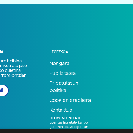
NA
LEGEZKOA
zure helbide
Nor gara
nikoa eta jaso
ko buletina
Publizitatea
arrera-ontzian
Pribatutasun
politika
li
Cookien erabilera
Kontaktua
CC BY-NC-ND 4.0
Lizentzia honetatik kanpo
geratzen dira webgunean
argitaratutako baliabide