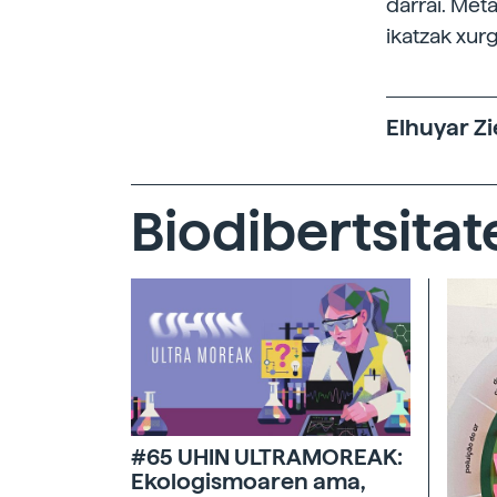
darrai. Met
ikatzak xur
Elhuyar Zi
Biodibertsitat
#65 UHIN ULTRAMOREAK:
Ekologismoaren ama,