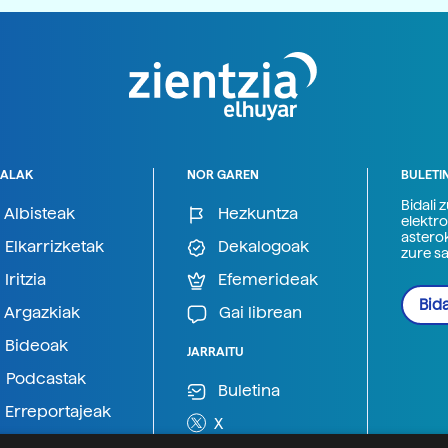
ALAK
NOR GAREN
BULETI
Bidali 
Albisteak
Hezkuntza
elektro
astero
Elkarrizketak
Dekalogoak
zure s
Iritzia
Efemerideak
Bida
Argazkiak
Gai librean
Bideoak
JARRAITU
Podcastak
Buletina
Erreportajeak
X