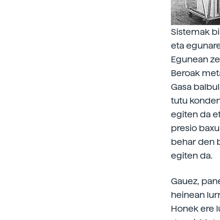
Sistemak bi 
eta egunare
Egunean zeh
Beroak meta
Gasa balbul
tutu konden
egiten da e
presio baxu
behar den b
egiten da.
Gauez, pane
heinean lur
Honek ere l