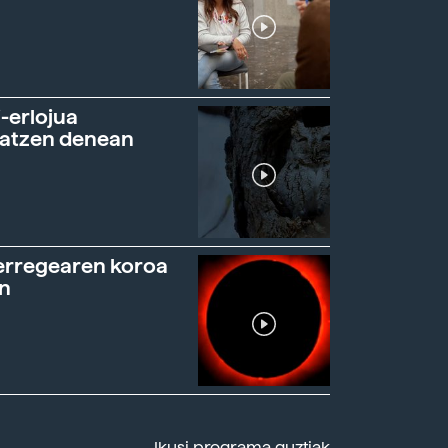
-erlojua
ratzen denean
erregearen koroa
n
Ikusi programa guztiak