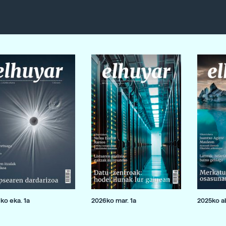
ko eka. 1a
2026ko mar. 1a
2025ko ab