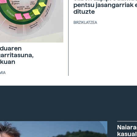
pentsu jasangarriak 
dituzte
BIRZIKLATZEA
duaren
garritasuna,
skuan
MIA
Naiara
kasual