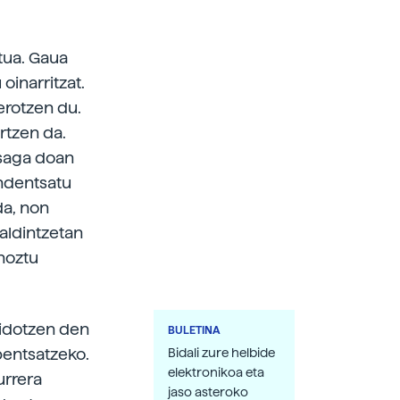
atua. Gaua
oinarritzat.
erotzen du.
rtzen da.
-saga doan
ondentsatu
da, non
baldintzetan
hoztu
kidotzen den
BULETINA
pentsatzeko.
Bidali zure helbide
elektronikoa eta
urrera
jaso asteroko