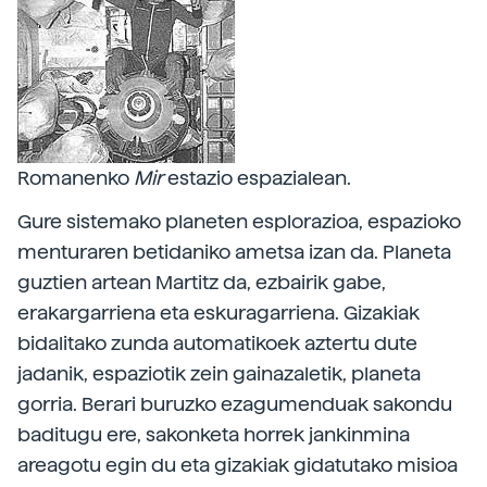
Romanenko
Mir
estazio espazialean.
Gure sistemako planeten esplorazioa, espazioko
menturaren betidaniko ametsa izan da. Planeta
guztien artean Martitz da, ezbairik gabe,
erakargarriena eta eskuragarriena. Gizakiak
bidalitako zunda automatikoek aztertu dute
jadanik, espaziotik zein gainazaletik, planeta
gorria. Berari buruzko ezagumenduak sakondu
baditugu ere, sakonketa horrek jankinmina
areagotu egin du eta gizakiak gidatutako misioa