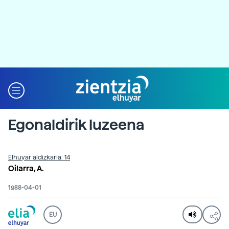
Egonaldirik luzeena
Elhuyar aldizkaria: 14
Oilarra, A.
1988-04-01
EU