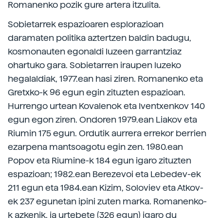
Romanenko pozik gure artera itzulita.
Sobietarrek espazioaren esplorazioan
daramaten politika aztertzen baldin badugu,
kosmonauten egonaldi luzeen garrantziaz
ohartuko gara. Sobietarren iraupen luzeko
hegalaldiak, 1977.ean hasi ziren. Romanenko eta
Gretxko-k 96 egun egin zituzten espazioan.
Hurrengo urtean Kovalenok eta Iventxenkov 140
egun egon ziren. Ondoren 1979.ean Liakov eta
Riumin 175 egun. Ordutik aurrera errekor berrien
ezarpena mantsoagotu egin zen. 1980.ean
Popov eta Riumine-k 184 egun igaro zituzten
espazioan; 1982.ean Berezevoi eta Lebedev-ek
211 egun eta 1984.ean Kizim, Soloviev eta Atkov-
ek 237 egunetan ipini zuten marka. Romanenko-
k azkenik, ia urtebete (326 egun) igaro du