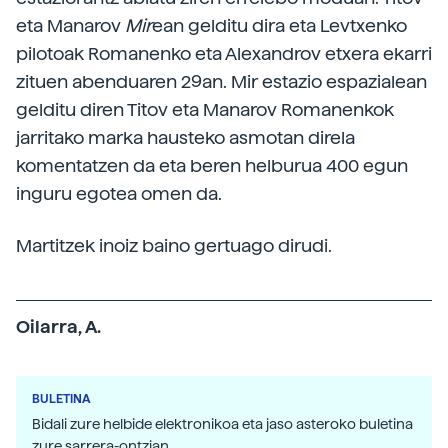
eta Manarov
Mir
ean gelditu dira eta Levtxenko
pilotoak Romanenko eta Alexandrov etxera ekarri
zituen abenduaren 29an. Mir estazio espazialean
gelditu diren Titov eta Manarov Romanenkok
jarritako marka hausteko asmotan direla
komentatzen da eta beren helburua 400 egun
inguru egotea omen da.
Martitzek inoiz baino gertuago dirudi.
Oilarra, A.
BULETINA
Bidali zure helbide elektronikoa eta jaso asteroko buletina
zure sarrera-ontzian