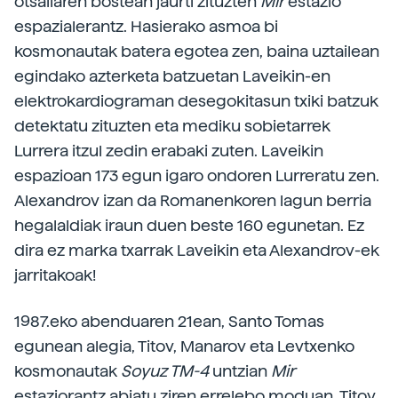
otsailaren bostean jaurti zituzten
Mir
estazio
espazialerantz. Hasierako asmoa bi
kosmonautak batera egotea zen, baina uztailean
egindako azterketa batzuetan Laveikin-en
elektrokardiograman desegokitasun txiki batzuk
detektatu zituzten eta mediku sobietarrek
Lurrera itzul zedin erabaki zuten. Laveikin
espazioan 173 egun igaro ondoren Lurreratu zen.
Alexandrov izan da Romanenkoren lagun berria
hegalaldiak iraun duen beste 160 egunetan. Ez
dira ez marka txarrak Laveikin eta Alexandrov-ek
jarritakoak!
1987.eko abenduaren 21ean, Santo Tomas
egunean alegia, Titov, Manarov eta Levtxenko
kosmonautak
Soyuz TM-4
untzian
Mir
estaziorantz abiatu ziren errelebo moduan. Titov