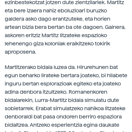
ezinbestekotzat jotzen dute zientzilariek. Martitz
eta bere izaera nahiz eboluzioari buruzko
galdera asko dago erantzuteke, eta horien
artean bizia bera bertan ba ote dagoen. Gainera,
askoren eritziz Martitz litzateke espazioko
lehenengo giza koloniak eraikitzeko tokirik
aproposena.
Martitzerako bidaia luzea da. Hirurehunen bat
egun beharko lirateke bertara joateko, bi hilabete
inguru bertan esplorazioak egiteko eta joateko
adina denbora itzultzeko. Romanenkoren
bidaiarekin, Lurra-Martitz bidaia simulatu dute
sobietarrek. Erabat simulatzeko nahikoa litzateke
denboraldi bat pasa ondoren berriro espaziora
bidaltzea. Antzeko esperientzia egina daukate