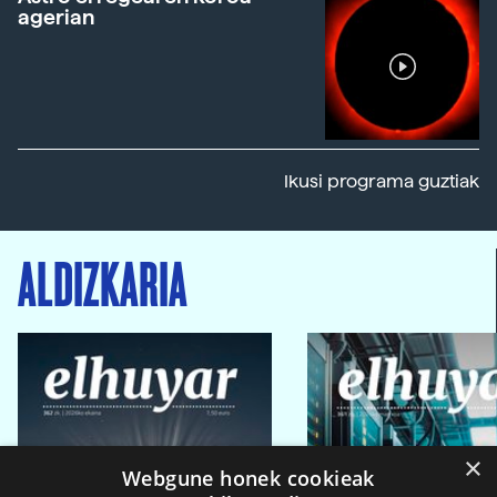
agerian
Ikusi programa guztiak
ALDIZKARIA
×
Webgune honek cookieak