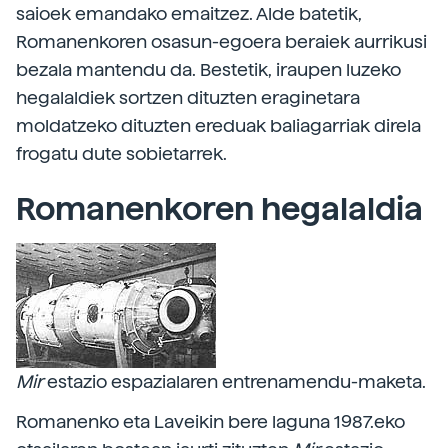
saioek emandako emaitzez. Alde batetik,
Romanenkoren osasun-egoera beraiek aurrikusi
bezala mantendu da. Bestetik, iraupen luzeko
hegalaldiek sortzen dituzten eraginetara
moldatzeko dituzten ereduak baliagarriak direla
frogatu dute sobietarrek.
Romanenkoren hegalaldia
Mir
estazio espazialaren entrenamendu-maketa.
Romanenko eta Laveikin bere laguna 1987.eko