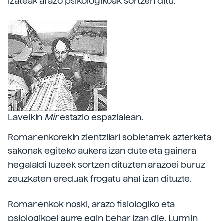
izateak arazo psikologikoak sortzen ditu.
Laveikin
Mir
estazio espazialean.
Romanenkorekin zientzilari sobietarrek azterketa
sakonak egiteko aukera izan dute eta gainera
hegalaldi luzeek sortzen dituzten arazoei buruz
zeuzkaten ereduak frogatu ahal izan dituzte.
Romanenkok noski, arazo fisiologiko eta
psiologikoei aurre egin behar izan die. Lurmin