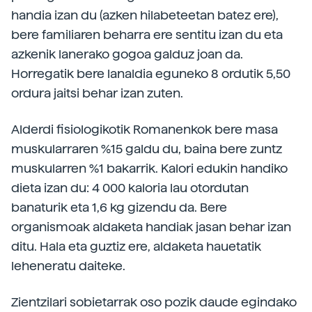
handia izan du (azken hilabeteetan batez ere),
bere familiaren beharra ere sentitu izan du eta
azkenik lanerako gogoa galduz joan da.
Horregatik bere lanaldia eguneko 8 ordutik 5,50
ordura jaitsi behar izan zuten.
Alderdi fisiologikotik Romanenkok bere masa
muskularraren %15 galdu du, baina bere zuntz
muskularren %1 bakarrik. Kalori edukin handiko
dieta izan du: 4 000 kaloria lau otordutan
banaturik eta 1,6 kg gizendu da. Bere
organismoak aldaketa handiak jasan behar izan
ditu. Hala eta guztiz ere, aldaketa hauetatik
leheneratu daiteke.
Zientzilari sobietarrak oso pozik daude egindako