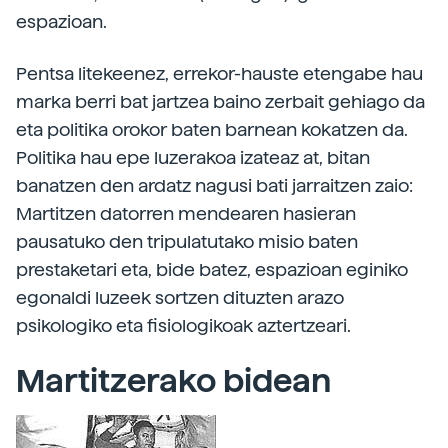
espazioan.
Pentsa litekeenez, errekor-hauste etengabe hau
marka berri bat jartzea baino zerbait gehiago da
eta politika orokor baten barnean kokatzen da.
Politika hau epe luzerakoa izateaz at, bitan
banatzen den ardatz nagusi bati jarraitzen zaio:
Martitzen datorren mendearen hasieran
pausatuko den tripulatutako misio baten
prestaketari eta, bide batez, espazioan eginiko
egonaldi luzeek sortzen dituzten arazo
psikologiko eta fisiologikoak aztertzeari.
Martitzerako bidean