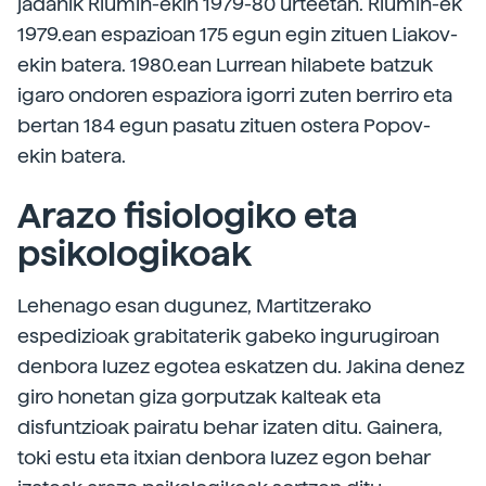
jadanik Riumin-ekin 1979-80 urteetan. Riumin-ek
1979.ean espazioan 175 egun egin zituen Liakov-
ekin batera. 1980.ean Lurrean hilabete batzuk
igaro ondoren espaziora igorri zuten berriro eta
bertan 184 egun pasatu zituen ostera Popov-
ekin batera.
Arazo fisiologiko eta
psikologikoak
Lehenago esan dugunez, Martitzerako
espedizioak grabitaterik gabeko ingurugiroan
denbora luzez egotea eskatzen du. Jakina denez
giro honetan giza gorputzak kalteak eta
disfuntzioak pairatu behar izaten ditu. Gainera,
toki estu eta itxian denbora luzez egon behar