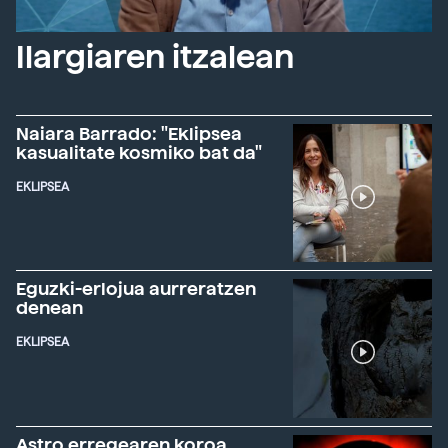
Ilargiaren itzalean
Naiara Barrado: "Eklipsea
kasualitate kosmiko bat da"
EKLIPSEA
Eguzki-erlojua aurreratzen
denean
EKLIPSEA
Astro erregearen koroa