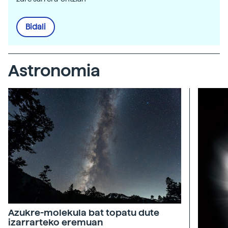
Bidali
Astronomia
Azukre-molekula bat topatu dute
izarrarteko eremuan