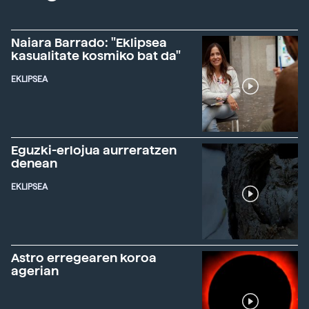
Naiara Barrado: "Eklipsea
kasualitate kosmiko bat da"
EKLIPSEA
Eguzki-erlojua aurreratzen
denean
EKLIPSEA
Astro erregearen koroa
agerian