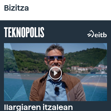
Bizitza
TEKNOPOLIS
Ilargiaren itzalean