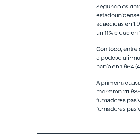
Segundo os dato
estadounidenses
acaecidas en 1.9
un 11% e que en 
Con todo, entre
e pódese afirma
había en 1.964 (
A primeira causa
morreron 111.98
fumadores pasiv
fumadores pasiv