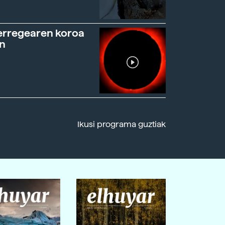
erregearen koroa
n
Ikusi programa guztiak