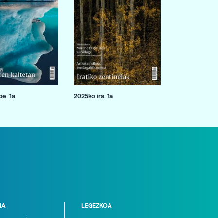
e. 1a
2025ko ira. 1a
NA
LEGEZKOA