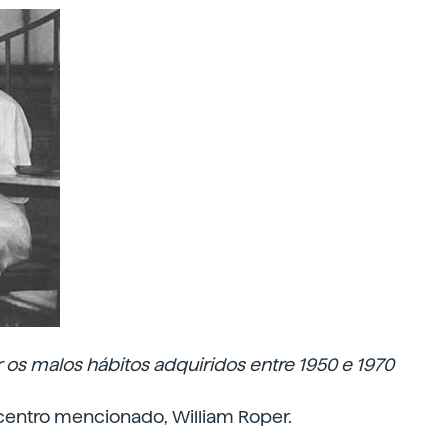
 os malos hábitos adquiridos entre 1950 e 1970
 centro mencionado, William Roper.