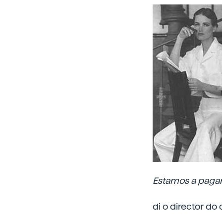
Estamos a pagar
di o director do