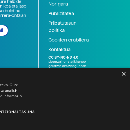
zure helbide
Nor gara
nikoa eta jaso
ko buletina
Publizitatea
arrera-ontzian
Pribatutasun
politika
li
Cookien erabilera
Kontaktua
CC BY-NC-ND 4.0
Lizentzia honetatik kanpo
geratzen dira webgunean
argitaratutako baliabide
×
grafikoak (argazki eta
ilustrazioak), baita Elhuyar ez
den bestelako erakunde eta
tzeko. Gure
norbanakoek idatzitakoak
a analisi-
ere. Kanpo-esteken bidez
te informazio
emandako edukiak esteka
horietan agertzen den
lizentziapean daude,
gehienetan copyright-a
NTZIONALTASUNA