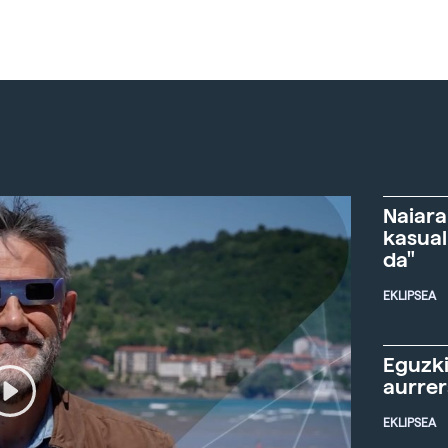
Naiara
kasual
da"
EKLIPSEA
Eguzki
aurre
EKLIPSEA