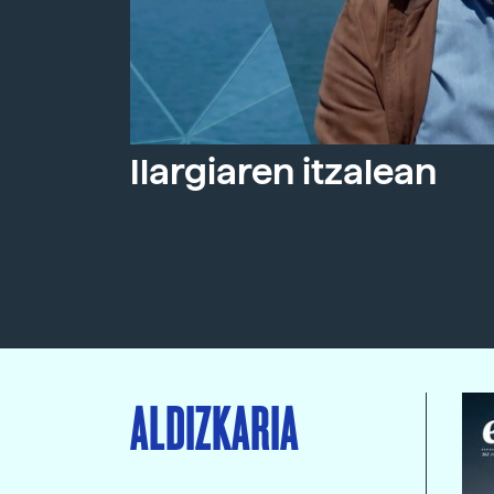
Ilargiaren itzalean
ALDIZKARIA