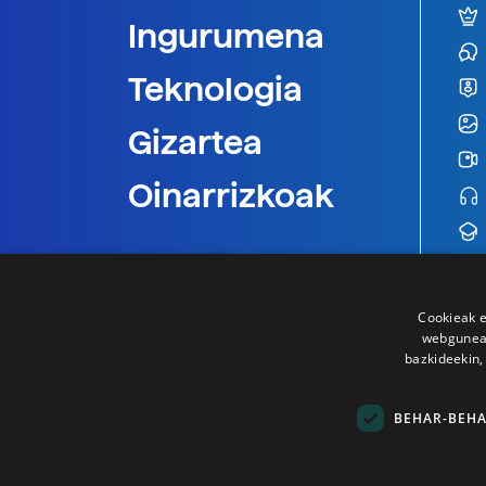
Ingurumena
Teknologia
Gizartea
Oinarrizkoak
Cookieak e
webgunear
bazkideekin,
BEHAR-BEH