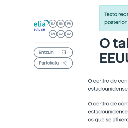
Texto re
posterior 
EU
ES
FR
EN
CA
GA
O t
EEU
Partekatu
O centro de con
estadounidenses
O centro de con
estadounidenses
os que se afixero