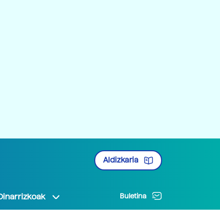
Aldizkaria
Oinarrizkoak
Buletina