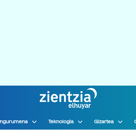
Ingurumena
Teknologia
Gizartea