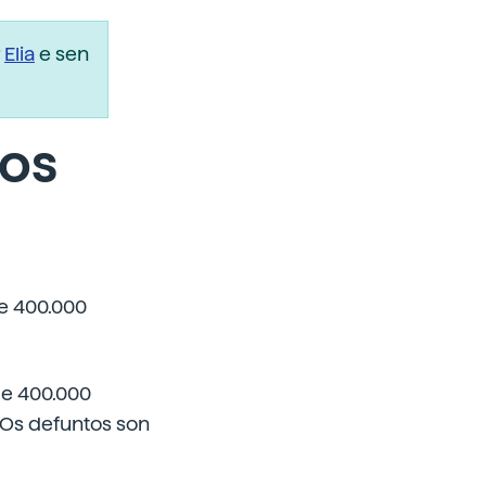
r
Elia
e sen
nos
e 400.000
de 400.000
 Os defuntos son