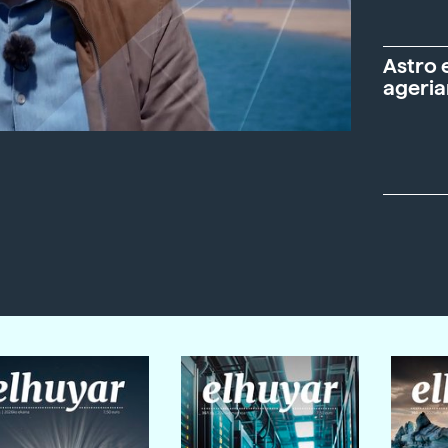
Astro 
ageria