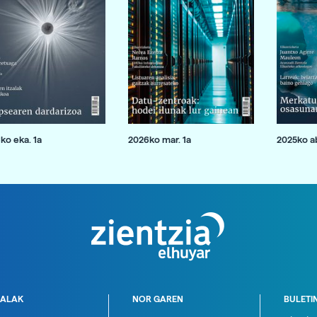
ko eka. 1a
2026ko mar. 1a
2025ko ab
ALAK
NOR GAREN
BULETI