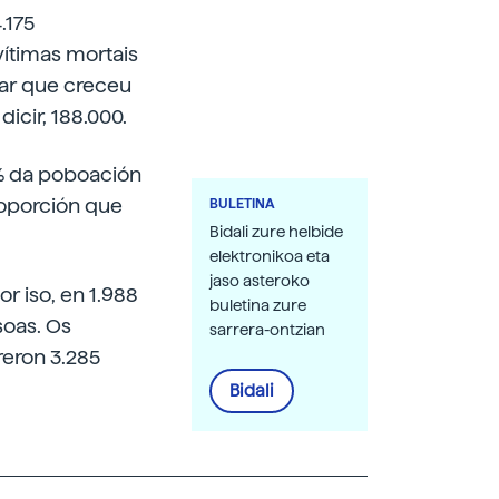
.175
ítimas mortais
iar que creceu
icir, 188.000.
% da poboación
oporción que
BULETINA
Bidali zure helbide
elektronikoa eta
jaso asteroko
r iso, en 1.988
buletina zure
soas. Os
sarrera-ontzian
reron 3.285
Bidali