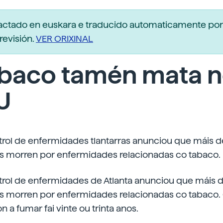
dactado en euskara e traducido automaticamente po
revisión.
VER ORIXINAL
abaco tamén mata 
U
trol de enfermidades tlantarras anunciou que máis d
 morren por enfermidades relacionadas co tabaco.
trol de enfermidades de Atlanta anunciou que máis 
 morren por enfermidades relacionadas co tabaco.
n a fumar fai vinte ou trinta anos.