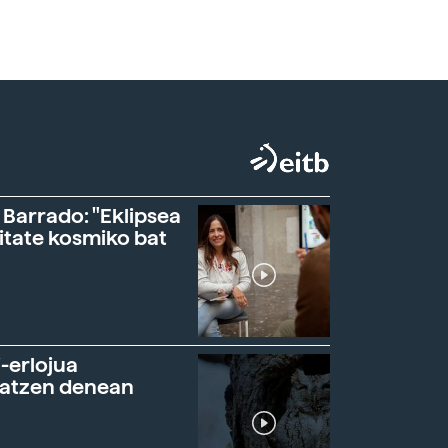
 Barrado: "Eklipsea
itate kosmiko bat
-erlojua
ratzen denean