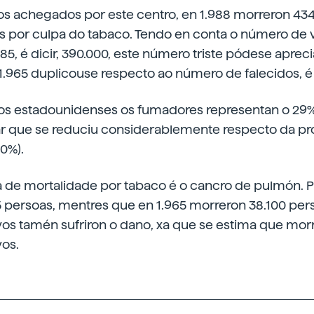
s achegados por este centro, en 1.988 morreron 434
 por culpa do tabaco. Tendo en conta o número de v
85, é dicir, 390.000, este número triste pódese aprec
1.965 duplicouse respecto ao número de falecidos, é d
 os estadounidenses os fumadores representan o 29
r que se reduciu considerablemente respecto da pr
40%).
 de mortalidade por tabaco é o cancro de pulmón. Po
5 persoas, mentres que en 1.965 morreron 38.100 per
os tamén sufriron o dano, xa que se estima que mor
os.