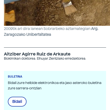
2009tik ari dira lanean Sobrarbeko aztarnategian
Arg.
Zaragozako Unibertsitatea
Aitziber Agirre Ruiz de Arkaute
Biokimikan doktorea. Elhuyar Zientziako erredaktorea.
BULETINA
Bidali zure helbide elektronikoa eta jaso asteroko buletina
zure sarrera-ontzian
Bidali