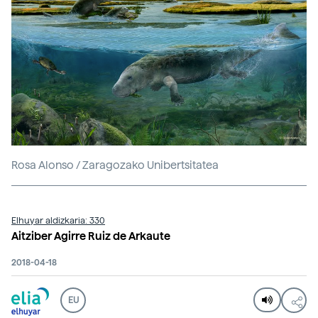
Rosa Alonso / Zaragozako Unibertsitatea
Elhuyar aldizkaria: 330
Aitziber Agirre Ruiz de Arkaute
2018-04-18
EU