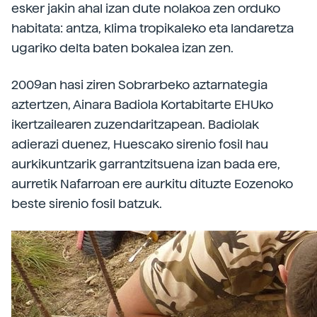
esker jakin ahal izan dute nolakoa zen orduko
habitata: antza, klima tropikaleko eta landaretza
ugariko delta baten bokalea izan zen.
2009an hasi ziren Sobrarbeko aztarnategia
aztertzen, Ainara Badiola Kortabitarte EHUko
ikertzailearen zuzendaritzapean. Badiolak
adierazi duenez, Huescako sirenio fosil hau
aurkikuntzarik garrantzitsuena izan bada ere,
aurretik Nafarroan ere aurkitu dituzte Eozenoko
beste sirenio fosil batzuk.