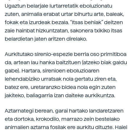
Ugaztun belarjale lurtarretatik eboluzionatu
zuten, animalia erabat urtar bihurtu arte, baleak,
fokak eta izurdeak bezala. “Itsas behiak” deitzen
zaie hainbat hizkuntzatan, sakonera txikiko itsas
belardietan jaten aritzen direlako.
Aurkitutako sirenio-espezie berria oso primitiboa
da, artean lau hanka baitzituen (atzeko biak galdu
gabe). Hartara, sirenioen eboluzioaren
lehendabiziko urratsak nola gertatu ziren eta,
batez ere, uretaranzko bidea nola egin zuten
jakiteko, baliagarria izan daiteke aurkikuntza.
Aztarnategi berean, garai hartako landaretzaren
eta dortoka, krokodilo, marrazo zein bestelako
animalien aztarna fosilak ere aurkitu dituzte. Haiei