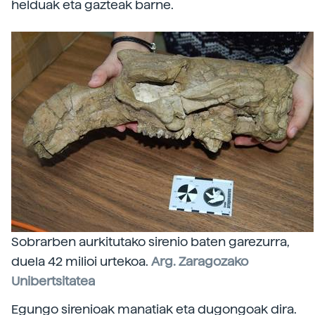
helduak eta gazteak barne.
Sobrarben aurkitutako sirenio baten garezurra,
duela 42 milioi urtekoa.
Arg. Zaragozako
Unibertsitatea
Egungo sirenioak manatiak eta dugongoak dira.