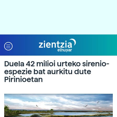
Duela 42 milioi urteko sirenio-
espezie bat aurkitu dute
Pirinioetan