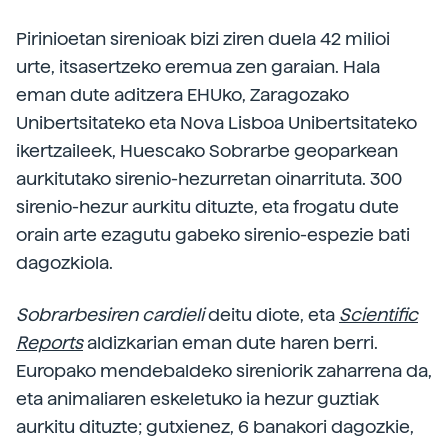
Pirinioetan sirenioak bizi ziren duela 42 milioi
urte, itsasertzeko eremua zen garaian. Hala
eman dute aditzera EHUko, Zaragozako
Unibertsitateko eta Nova Lisboa Unibertsitateko
ikertzaileek, Huescako Sobrarbe geoparkean
aurkitutako sirenio-hezurretan oinarrituta. 300
sirenio-hezur aurkitu dituzte, eta frogatu dute
orain arte ezagutu gabeko sirenio-espezie bati
dagozkiola.
Sobrarbesiren cardieli
deitu diote, eta
Scientific
Reports
aldizkarian eman dute haren berri.
Europako mendebaldeko sireniorik zaharrena da,
eta animaliaren eskeletuko ia hezur guztiak
aurkitu dituzte; gutxienez, 6 banakori dagozkie,