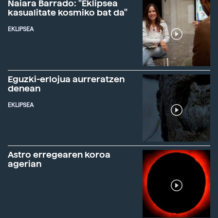
Naiara Barrado: "Eklipsea
kasualitate kosmiko bat da"
EKLIPSEA
Eguzki-erlojua aurreratzen
denean
EKLIPSEA
Astro erregearen koroa
agerian