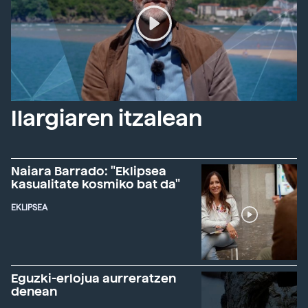
Ilargiaren itzalean
Naiara Barrado: "Eklipsea
kasualitate kosmiko bat da"
EKLIPSEA
Eguzki-erlojua aurreratzen
denean