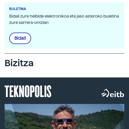
BULETINA
Bidali zure helbide elektronikoa eta jaso asteroko buletina
zure sarrera-ontzian
Bidali
Bizitza
TEKNOPOLIS