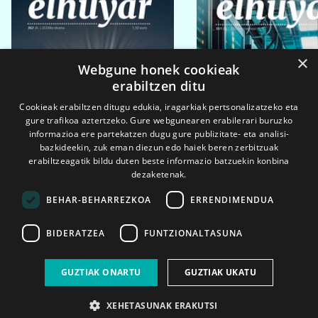
×
Webgune honek cookieak
erabiltzen ditu
Cookieak erabiltzen ditugu edukia, iragarkiak pertsonalizatzeko eta
gure trafikoa aztertzeko. Gure webgunearen erabilerari buruzko
informazioa ere partekatzen dugu gure publizitate- eta analisi-
bazkideekin, zuk eman diezun edo haiek beren zerbitzuak
erabiltzeagatik bildu duten beste informazio batzuekin konbina
dezaketenak.
BEHAR-BEHARREZKOA
ERRENDIMENDUA
BIDERATZEA
FUNTZIONALTASUNA
2026ko eka. 1a
2026ko mar. 1a
GUZTIAK ONARTU
GUZTIAK UKATU
XEHETASUNAK ERAKUTSI