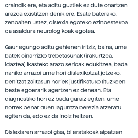
oraindik ere, eta aditu guztiek ez dute onartzen
arazoa existitzen denik ere. Esate baterako,
zenbaiten ustez, dislexia egoteko ezinbestekoa
da asaldura neurologikoak egotea.
Gaur egungo aditu gehienen iritziz, baina, ume
batek oinarrizko trebetasunak (irakurtzea,
idaztea) ikasteko arazo serioak edukitzea, bada
nahiko arrazoi ume hori dislexikotzat jotzeko,
behitzat zailtasun horiek justifikatuko lituzkeen
beste egoerarik agertzen ez denean. Eta
diagnostiko hori ez bada garaiz egiten, ume
horrek behar duen laguntza berezia atzeratu
egiten da, edo ez da inoiz heltzen.
Dislexiaren arrazoi gisa, bi eratakoak aipatzen