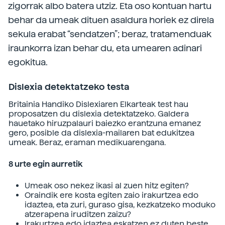
zigorrak albo batera utziz. Eta oso kontuan hartu
behar da umeak dituen asaldura horiek ez direla
sekula erabat “sendatzen”; beraz, tratamenduak
iraunkorra izan behar du, eta umearen adinari
egokitua.
Dislexia detektatzeko testa
Britainia Handiko Dislexiaren Elkarteak test hau
proposatzen du dislexia detektatzeko. Galdera
hauetako hiruzpalauri baiezko erantzuna emanez
gero, posible da dislexia-mailaren bat edukitzea
umeak. Beraz, eraman medikuarengana.
8 urte egin aurretik
Umeak oso nekez ikasi al zuen hitz egiten?
Oraindik ere kosta egiten zaio irakurtzea edo
idaztea, eta zuri, guraso gisa, kezkatzeko moduko
atzerapena iruditzen zaizu?
Irakurtzea edo idaztea eskatzen ez duten beste