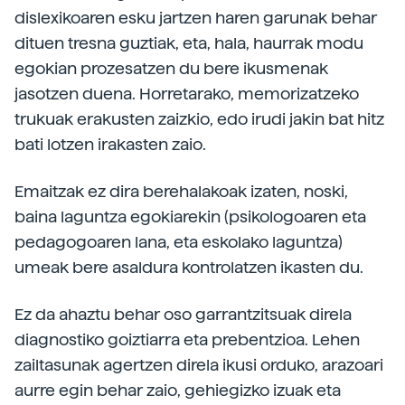
dislexikoaren esku jartzen haren garunak behar
dituen tresna guztiak, eta, hala, haurrak modu
egokian prozesatzen du bere ikusmenak
jasotzen duena. Horretarako, memorizatzeko
trukuak erakusten zaizkio, edo irudi jakin bat hitz
bati lotzen irakasten zaio.
Emaitzak ez dira berehalakoak izaten, noski,
baina laguntza egokiarekin (psikologoaren eta
pedagogoaren lana, eta eskolako laguntza)
umeak bere asaldura kontrolatzen ikasten du.
Ez da ahaztu behar oso garrantzitsuak direla
diagnostiko goiztiarra eta prebentzioa. Lehen
zailtasunak agertzen direla ikusi orduko, arazoari
aurre egin behar zaio, gehiegizko izuak eta