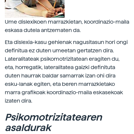
Ume dislexikoen marrazkietan, koordinazio-maila
eskasa dutela antzematen da.
Eta dislexia-kasu gehienak nagusitasun hori ongi
definitua ez duten umeetan gertatzen dira.
Lateralitateak psikomotrizitatean eragiten du,
eta, horregatik, lateralitatea gaizki definituta
duten haurrak baldar samarrak izan ohi dira
esku-lanak egiten, eta beren marrazkietako
marra grafikoak koordinazio-maila eskasekoak
izaten dira.
Psikomotrizitatearen
asaldurak