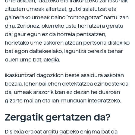
Urte askoan, idazteko eta irakurtzeko zailtasunak
zituzten umeak alfertzat, gutxi saiatutzat eta
gainerako umeak baino “tontoagotzat” hartu izan
dira. Zorionez, okerreko uste hori atzera geratu
da; gaur egun ez da horrela pentsatzen,
horietako ume askoren atzean pertsona dislexiko
bat egon daitekeelako, laguntza berezia behar
duen ume bat, alegia.
Ikaskuntzari dagozkion beste asaldura askotan
bezala, lehenbailehen detektatzea ezinbestekoa
da, umeak arazorik izan ez dezan helduaroan
gizarte mailan eta lan-munduan integratzeko.
Zergatik gertatzen da?
Dislexia erabat argitu gabeko enigma bat da