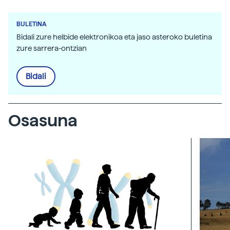
BULETINA
Bidali zure helbide elektronikoa eta jaso asteroko buletina
zure sarrera-ontzian
Bidali
Osasuna