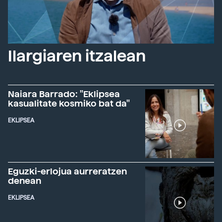
Ilargiaren itzalean
Naiara Barrado: "Eklipsea
kasualitate kosmiko bat da"
EKLIPSEA
Eguzki-erlojua aurreratzen
denean
EKLIPSEA