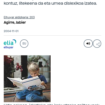
kontuz, litekeena da eta umea dislexikoa izatea.
Elhuyar aldizkaria: 203
Agirre, Jabier
2004-11-01
EU