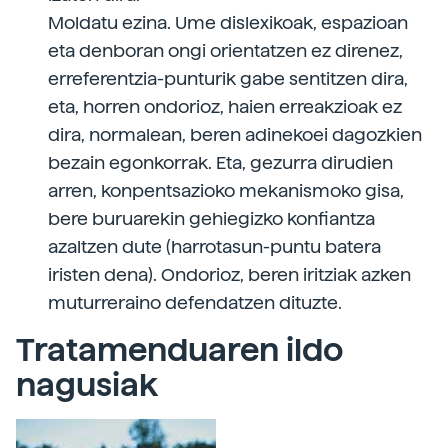
Moldatu ezina. Ume dislexikoak, espazioan
eta denboran ongi orientatzen ez direnez,
erreferentzia-punturik gabe sentitzen dira,
eta, horren ondorioz, haien erreakzioak ez
dira, normalean, beren adinekoei dagozkien
bezain egonkorrak. Eta, gezurra dirudien
arren, konpentsazioko mekanismoko gisa,
bere buruarekin gehiegizko konfiantza
azaltzen dute (harrotasun-puntu batera
iristen dena). Ondorioz, beren iritziak azken
muturreraino defendatzen dituzte.
Tratamenduaren ildo
nagusiak