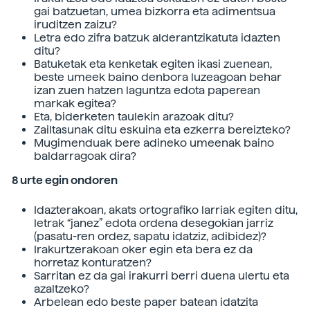
gai batzuetan, umea bizkorra eta adimentsua
iruditzen zaizu?
Letra edo zifra batzuk alderantzikatuta idazten
ditu?
Batuketak eta kenketak egiten ikasi zuenean,
beste umeek baino denbora luzeagoan behar
izan zuen hatzen laguntza edota paperean
markak egitea?
Eta, biderketen taulekin arazoak ditu?
Zailtasunak ditu eskuina eta ezkerra bereizteko?
Mugimenduak bere adineko umeenak baino
baldarragoak dira?
8 urte egin ondoren
Idazterakoan, akats ortografiko larriak egiten ditu,
letrak “janez” edota ordena desegokian jarriz
(pasatu-ren ordez, sapatu idatziz, adibidez)?
Irakurtzerakoan oker egin eta bera ez da
horretaz konturatzen?
Sarritan ez da gai irakurri berri duena ulertu eta
azaltzeko?
Arbelean edo beste paper batean idatzita