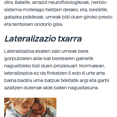
dira. Batetik, arrazoi neurofisiologikoak, nerbio-
sistema motelago heltzen delako, eta, bestetik,
gatazka psikikoak, umeak bizi duen giroko presio
eta tentsioen ondorio gisa.
Lateralizazio txarra
Lateralizazioa esaten zaio umeak bere
gorputzaren alde bat bestearen gainetik
nagusitzeko bizi duen prozesuari. Normalean,
lateralizazioa ez da finkatzen 5 edo 6 urte arte,
baina badira ume batzuk txikitatik argi eta garbi
azaltzen dutenak alde baten nagusitasuna.