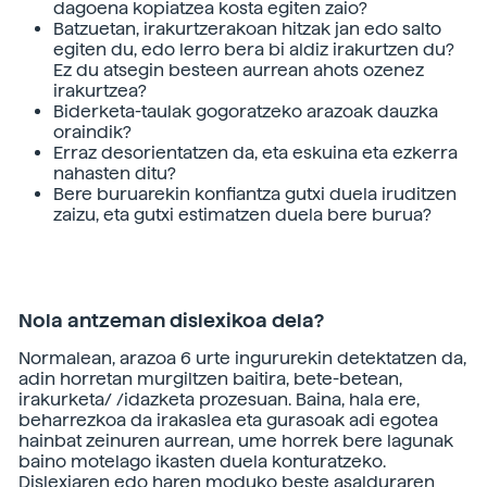
dagoena kopiatzea kosta egiten zaio?
Batzuetan, irakurtzerakoan hitzak jan edo salto
egiten du, edo lerro bera bi aldiz irakurtzen du?
Ez du atsegin besteen aurrean ahots ozenez
irakurtzea?
Biderketa-taulak gogoratzeko arazoak dauzka
oraindik?
Erraz desorientatzen da, eta eskuina eta ezkerra
nahasten ditu?
Bere buruarekin konfiantza gutxi duela iruditzen
zaizu, eta gutxi estimatzen duela bere burua?
Nola antzeman dislexikoa dela?
Normalean, arazoa 6 urte ingururekin detektatzen da,
adin horretan murgiltzen baitira, bete-betean,
irakurketa/ /idazketa prozesuan. Baina, hala ere,
beharrezkoa da irakaslea eta gurasoak adi egotea
hainbat zeinuren aurrean, ume horrek bere lagunak
baino motelago ikasten duela konturatzeko.
Dislexiaren edo haren moduko beste asalduraren