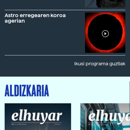
Astro erregearen koroa
agerian
Ikusi programa guztiak
ALDIZKARIA