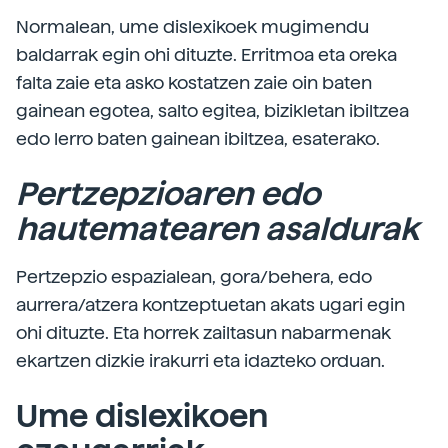
Normalean, ume dislexikoek mugimendu
baldarrak egin ohi dituzte. Erritmoa eta oreka
falta zaie eta asko kostatzen zaie oin baten
gainean egotea, salto egitea, bizikletan ibiltzea
edo lerro baten gainean ibiltzea, esaterako.
Pertzepzioaren edo
hautematearen asaldurak
Pertzepzio espazialean, gora/behera, edo
aurrera/atzera kontzeptuetan akats ugari egin
ohi dituzte. Eta horrek zailtasun nabarmenak
ekartzen dizkie irakurri eta idazteko orduan.
Ume dislexikoen