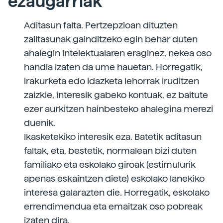
ezaugarriak
Aditasun falta. Pertzepzioan dituzten
zailtasunak gainditzeko egin behar duten
ahalegin intelektualaren eraginez, nekea oso
handia izaten da ume hauetan. Horregatik,
irakurketa edo idazketa lehorrak iruditzen
zaizkie, interesik gabeko kontuak, ez baitute
ezer aurkitzen hainbesteko ahalegina merezi
duenik.
Ikasketekiko interesik eza. Batetik aditasun
faltak, eta, bestetik, normalean bizi duten
familiako eta eskolako giroak (estimulurik
apenas eskaintzen diete) eskolako lanekiko
interesa galarazten die. Horregatik, eskolako
errendimendua eta emaitzak oso pobreak
izaten dira.