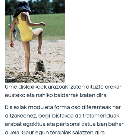
Ume dislexikoek arazoak izaten dituzte orekari
eusteko eta nahiko baldarrak izaten dira.
Dislexiak modu eta forma oso diferenteak har
ditzakeenez, begi-bistakoa da tratamenduak
erabat egokitua eta pertsonalizatua izan behar
duela. Gaur egun terapiak saiatzen dira