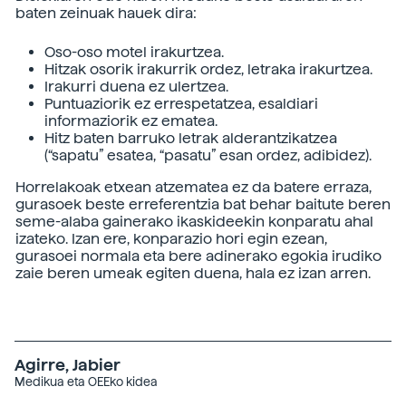
baten zeinuak hauek dira:
Oso-oso motel irakurtzea.
Hitzak osorik irakurrik ordez, letraka irakurtzea.
Irakurri duena ez ulertzea.
Puntuaziorik ez errespetatzea, esaldiari
informaziorik ez ematea.
Hitz baten barruko letrak alderantzikatzea
(“sapatu” esatea, “pasatu” esan ordez, adibidez).
Horrelakoak etxean atzematea ez da batere erraza,
gurasoek beste erreferentzia bat behar baitute beren
seme-alaba gainerako ikaskideekin konparatu ahal
izateko. Izan ere, konparazio hori egin ezean,
gurasoei normala eta bere adinerako egokia irudiko
zaie beren umeak egiten duena, hala ez izan arren.
Agirre, Jabier
Medikua eta OEEko kidea