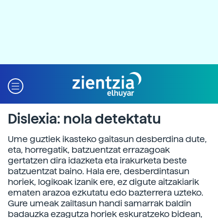
Dislexia: nola detektatu
Ume guztiek ikasteko gaitasun desberdina dute,
eta, horregatik, batzuentzat errazagoak
gertatzen dira idazketa eta irakurketa beste
batzuentzat baino. Hala ere, desberdintasun
horiek, logikoak izanik ere, ez digute aitzakiarik
ematen arazoa ezkutatu edo bazterrera uzteko.
Gure umeak zailtasun handi samarrak baldin
badauzka ezagutza horiek eskuratzeko bidean,