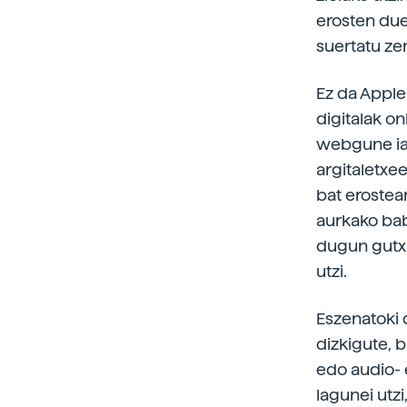
erosten due
suertatu ze
Ez da Apple
digitalak o
webgune ia 
argitaletxee
bat erostea
aurkako bab
dugun gutxi
utzi.
Eszenatoki 
dizkigute, 
edo audio- 
lagunei utzi