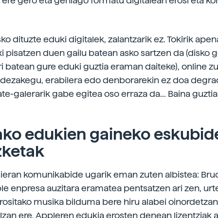
k ere gero eta gehiago formatu digitalean erosi eta k
ko dituzte eduki digitalek, zalantzarik ez. Tokirik ap
xi pisatzen duen gailu batean asko sartzen da (disko 
 batean gure eduki guztia eraman daiteke), online 
dezakegu, erabilera edo denborarekin ez doa degra
ate-galerarik gabe egitea oso erraza da... Baina guztia
ako edukien gaineko eskubid
zketak
asieran komunikabide ugarik eman zuten albistea: Bruc
le enpresa auzitara eramatea pentsatzen ari zen, urt
rositako musika bilduma bere hiru alabei oinordetzan
. Izan ere, Appleren edukia erosten denean lizentziak a