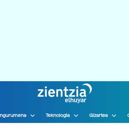
Ingurumena
Teknologia
Gizartea