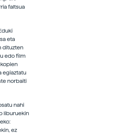
ia faltsua
Eduki
sa eta
 dituzten
ru edo film
 kopien
a egiaztatu
te norbaiti
osatu nahi
o liburuekin
eko:
ekin, ez