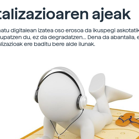
talizazioaren ajeak
tu digitalean izatea oso erosoa da ikuspegi askotatik
upatzen du, ez da degradatzen... Dena da abantaila, e
alizazioak ere baditu bere alde ilunak.