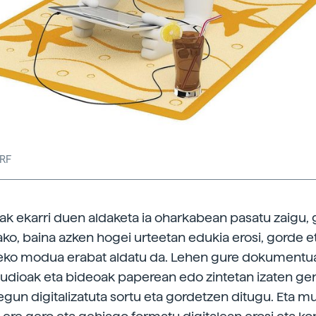
3RF
ioak ekarri duen aldaketa ia oharkabean pasatu zaigu, 
ako, baina azken hogei urteetan edukia erosi, gorde e
eko modua erabat aldatu da. Lehen gure dokumentu
audioak eta bideoak paperean edo zintetan izaten gen
egun digitalizatuta sortu eta gordetzen ditugu. Eta mu