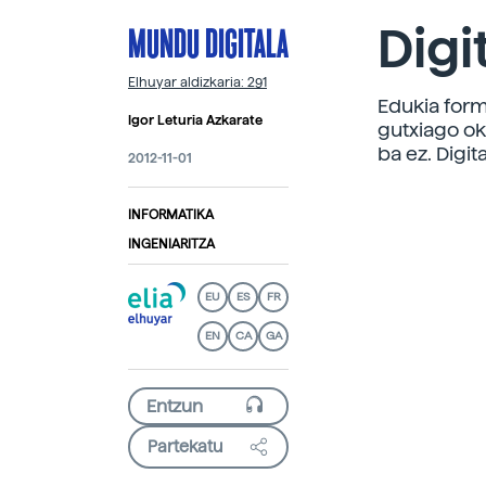
MUNDU DIGITALA
Digi
Elhuyar aldizkaria: 291
Edukia forma
Igor Leturia Azkarate
gutxiago ok
ba ez. Digit
2012-11-01
INFORMATIKA
INGENIARITZA
EU
ES
FR
EN
CA
GA
Partekatu