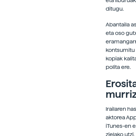
eta liburua
ditugu.
Abantaila as
eta oso gut
eramangarri
kontsumitu 
kopiak kalit
polita ere.
Erosit
murri
Irailaren h
aktorea App
iTunes-en e
zielako utzi