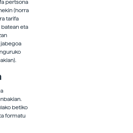
fa pertsona
nekin (horra
a tarifa
 batean eta
zan
n jabegoa
inguruko
akian).
a
ma
enbakian.
lako betiko
ta formatu