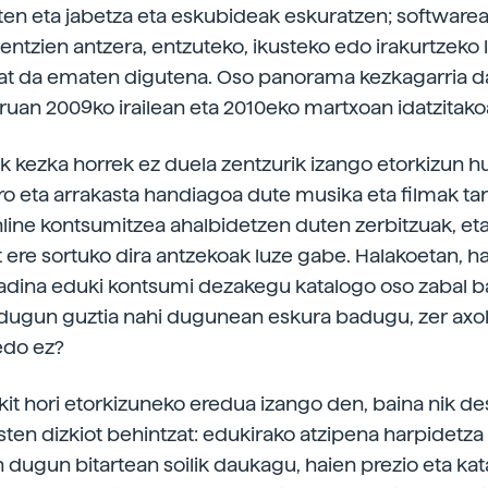
ten eta jabetza eta eskubideak eskuratzen; software
zentzien antzera, entzuteko, ikusteko edo irakurtzeko l
at da ematen digutena. Oso panorama kezkagarria da,
ruan 2009ko irailean eta 2010eko martxoan idatzitako
k kezka horrek ez duela zentzurik izango etorkizun hu
ero eta arrakasta handiagoa dute musika eta filmak tar
nline kontsumitzea ahalbidetzen duten zerbitzuak, eta
t ere sortuko dira antzekoak luze gabe. Halakoetan, h
i adina eduki kontsumi dezakegu katalogo oso zabal ba
 dugun guztia nahi dugunean eskura badugu, zer axo
edo ez?
kit hori etorkizuneko eredua izango den, baina nik de
sten dizkiot behintzat: edukirako atzipena harpidetza
dugun bitartean soilik daukagu, haien prezio eta ka