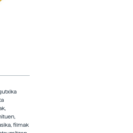
gutxika
ta
ak,
ituen,
sika, filmak