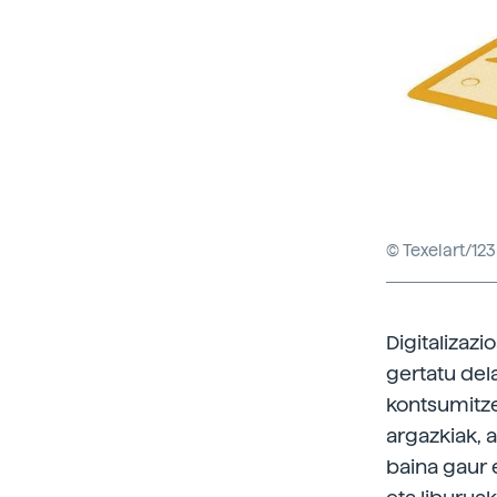
© Texelart/12
Digitalizaz
gertatu del
kontsumitz
argazkiak, 
baina gaur 