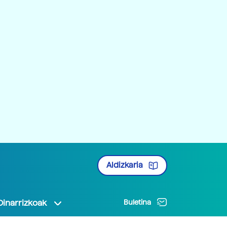
Aldizkaria
Oinarrizkoak
Buletina