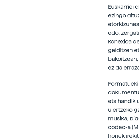
Euskarriei 
ezingo ditu
etorkizunea
edo, zergat
konexioa de
gelditzen e
bakoitzean,
ez da erraz
Formatuekin
dokumentuak
eta handik 
ulertzeko ga
musika, bid
codec-a (MP3
horiek irek