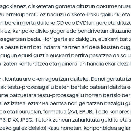
dagokienez, disketetan gordeta dituzun dokumentuak
zu errekuperatu ez baduzu diskete-irakurgailurik, eta
n berdin gerta daiteke CD edo DVDtan gordeta dituz
ik ez, kanpoko disko gogor edo pendrivetan dituzune
sagertzen bada. Hori gerta ez dakigun, euskarri bat 
ta beste berri bat indarra hartzen ari dela ikusten du
 dugun eduki guztia euskarri berrira pasatzea da solu
a izaten konturatzea eta gainera lan handia ekar deza
, kontua are okerragoa izan daiteke. Denoi gertatu iz
 testu-prozesagailu baten bertsio batean idatzita e
urte batzuetara testu-prozesagailu horren bertsio ber
i ez izatea, ezta? Ba pentsa hori gertatzen bazaigu gu
eo eta liburuekin, formatua (AVI, EPUB...) edo konpres
, DivX, JPEG...) etorkizunean zaharkituta gelditu eta
itzeko gai ez delako! Kasu honetan, konponbidea agia