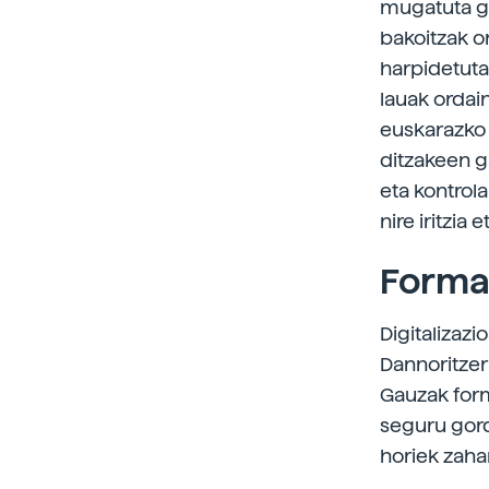
mugatuta ga
bakoitzak o
harpidetuta
lauak ordai
euskarazko 
ditzakeen g
eta kontrol
nire iritzia
Format
Digitalizaz
Dannoritze
Gauzak form
seguru gord
horiek zahar