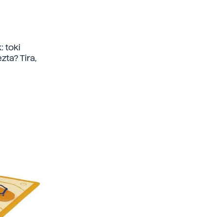
: toki
zta? Tira,