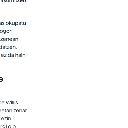
ontsumitzen
enas okupatu
gogor
zuzenean
datzen,
 ez da hain
e
e Willis
eetan zehar
 ezin
rgi dio