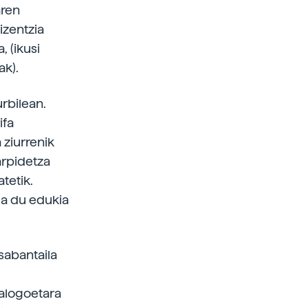
aren
izentzia
 (ikusi
ak).
rbilean.
ifa
 ziurrenik
arpidetza
tetik.
la du edukia
sabantaila
talogoetara