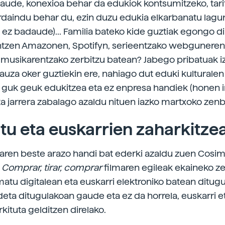
ude, konexioa behar da edukiok kontsumitzeko, tari
rdaindu behar du, ezin duzu edukia elkarbanatu lagu
 ez badaude)... Familia bateko kide guztiak egongo dir
ntzen Amazonen, Spotifyn, serieentzako webguneren
musikarentzako zerbitzu batean? Jabego pribatuak i
auza oker guztiekin ere, nahiago dut eduki kulturale
a guk geuk edukitzea eta ez enpresa handiek (honen 
 eta jarrera zabalago azaldu nituen iazko martxoko zenb
u eta euskarrien zaharkitze
ioaren beste arazo handi bat ederki azaldu zuen Cosi
r
Comprar, tirar, comprar
filmaren egileak ekaineko z
atu digitalean eta euskarri elektroniko batean ditugu
eta ditugulakoan gaude eta ez da horrela, euskarri e
kituta gelditzen direlako.