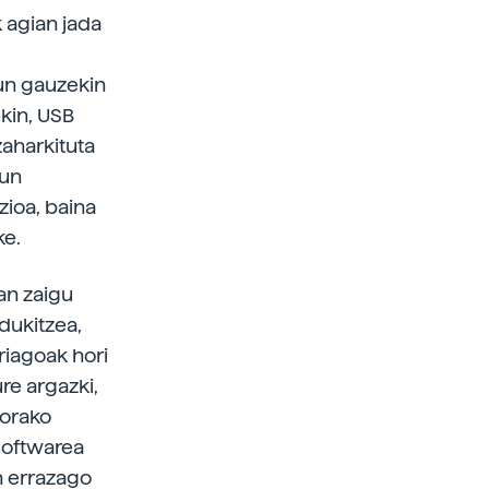
 agian jada
un gauzekin
kin, USB
zaharkituta
gun
zioa, baina
ke.
an zaigu
dukitzea,
riagoak hori
re argazki,
iorako
 softwarea
n errazago