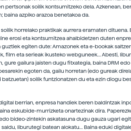
n pertsonak soilik kontsumitzeko dela. Azkenean, berr
n; baina azpiko arazoa benetakoa da.
 soilik horrelako praktikak aurrera eramaten dituena. 
nline erosi eta kontsumitzea ahalbidetzen duten enpre
guztiek egiten dute: Amazonek eta e-bookak saltzen
k, film eta serieak ikusteko webguneek... Abesti, libu
n, gure gailura jaisten dugu fitxategia, baina DRM edo
esarekin egoten da, gailu horretan (edo gureak direl
 batzuetan) soilik funtzionatzen du eta ezin diogu bes
digital berrian, enpresa handiek beren baldintzak inp
baina eskubide-murrizketa onartezinak dira. Paperezk
edo bideo-zintekin askatasuna dugu gauza ugari egit
, saldu, liburutegi batean alokatu... Baina eduki digital