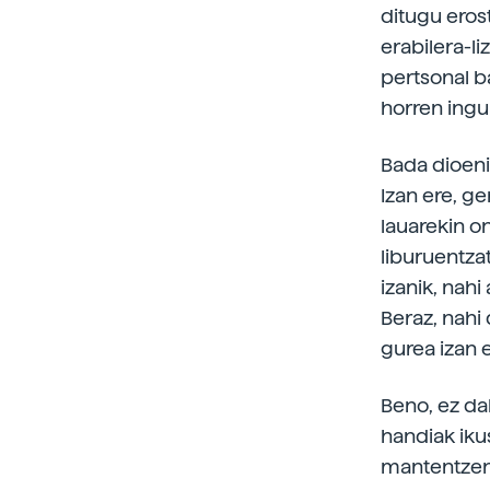
ditugu eros
erabilera-li
pertsonal b
horren ingu
Bada dioeni
Izan ere, g
lauarekin o
liburuentza
izanik, nah
Beraz, nahi
gurea izan 
Beno, ez da
handiak iku
mantentzen 