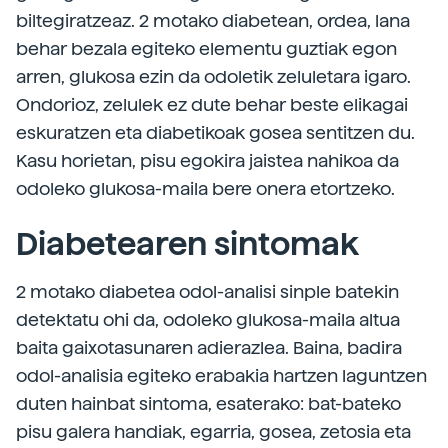
biltegiratzeaz. 2 motako diabetean, ordea, lana
behar bezala egiteko elementu guztiak egon
arren, glukosa ezin da odoletik zeluletara igaro.
Ondorioz, zelulek ez dute behar beste elikagai
eskuratzen eta diabetikoak gosea sentitzen du.
Kasu horietan, pisu egokira jaistea nahikoa da
odoleko glukosa-maila bere onera etortzeko.
Diabetearen sintomak
2 motako diabetea odol-analisi sinple batekin
detektatu ohi da, odoleko glukosa-maila altua
baita gaixotasunaren adierazlea. Baina, badira
odol-analisia egiteko erabakia hartzen laguntzen
duten hainbat sintoma, esaterako: bat-bateko
pisu galera handiak, egarria, gosea, zetosia eta