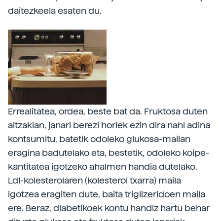
daitezkeela esaten du.
Errealitatea, ordea, beste bat da. Fruktosa duten
aitzakian, janari berezi horiek ezin dira nahi adina
kontsumitu, batetik odoleko glukosa-mailan
eragina badutelako eta, bestetik, odoleko koipe-
kantitatea igotzeko ahalmen handia dutelako.
Ldl-kolesterolaren (kolesterol txarra) maila
igotzea eragiten dute, baita triglizeridoen maila
ere. Beraz, diabetikoek kontu handiz hartu behar