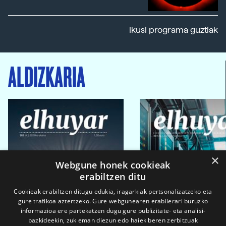
Ikusi programa guztiak
ALDIZKARIA
×
Webgune honek cookieak
erabiltzen ditu
Cookieak erabiltzen ditugu edukia, iragarkiak pertsonalizatzeko eta
gure trafikoa aztertzeko. Gure webgunearen erabilerari buruzko
informazioa ere partekatzen dugu gure publizitate- eta analisi-
bazkideekin, zuk eman diezun edo haiek beren zerbitzuak