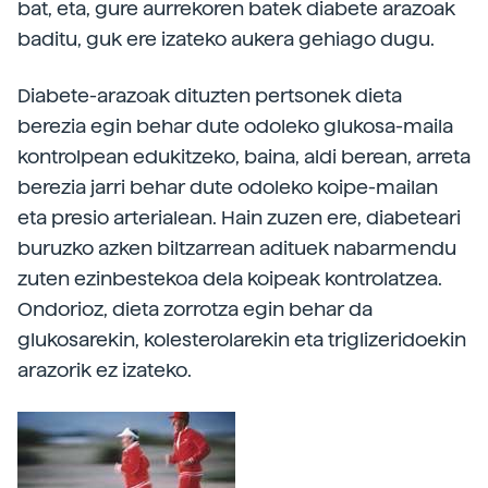
bat, eta, gure aurrekoren batek diabete arazoak
baditu, guk ere izateko aukera gehiago dugu.
Diabete-arazoak dituzten pertsonek dieta
berezia egin behar dute odoleko glukosa-maila
kontrolpean edukitzeko, baina, aldi berean, arreta
berezia jarri behar dute odoleko koipe-mailan
eta presio arterialean. Hain zuzen ere, diabeteari
buruzko azken biltzarrean adituek nabarmendu
zuten ezinbestekoa dela koipeak kontrolatzea.
Ondorioz, dieta zorrotza egin behar da
glukosarekin, kolesterolarekin eta triglizeridoekin
arazorik ez izateko.