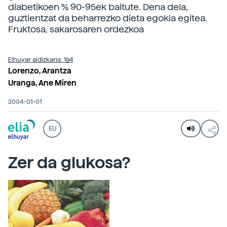
diabetikoen % 90-95ek baitute. Dena dela,
guztientzat da beharrezko dieta egokia egitea.
Fruktosa, sakarosaren ordezkoa
Elhuyar aldizkaria: 194
Lorenzo, Arantza
Uranga, Ane Miren
2004-01-01
EU
Zer da glukosa?