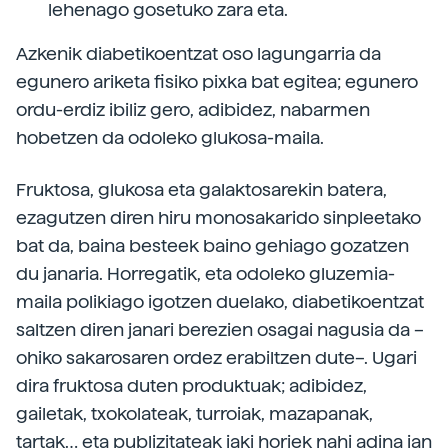
lehenago gosetuko zara eta.
Azkenik diabetikoentzat oso lagungarria da
egunero ariketa fisiko pixka bat egitea; egunero
ordu-erdiz ibiliz gero, adibidez, nabarmen
hobetzen da odoleko glukosa-maila.
Fruktosa, glukosa eta galaktosarekin batera,
ezagutzen diren hiru monosakarido sinpleetako
bat da, baina besteek baino gehiago gozatzen
du janaria. Horregatik, eta odoleko gluzemia-
maila polikiago igotzen duelako, diabetikoentzat
saltzen diren janari berezien osagai nagusia da –
ohiko sakarosaren ordez erabiltzen dute–. Ugari
dira fruktosa duten produktuak; adibidez,
gailetak, txokolateak, turroiak, mazapanak,
tartak… eta publizitateak jaki horiek nahi adina jan