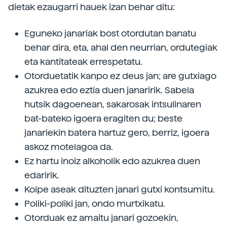
dietak ezaugarri hauek izan behar ditu:
Eguneko janariak bost otordutan banatu
behar dira, eta, ahal den neurrian, ordutegiak
eta kantitateak errespetatu.
Otorduetatik kanpo ez deus jan; are gutxiago
azukrea edo eztia duen janaririk. Sabela
hutsik dagoenean, sakarosak intsulinaren
bat-bateko igoera eragiten du; beste
janariekin batera hartuz gero, berriz, igoera
askoz motelagoa da.
Ez hartu inoiz alkoholik edo azukrea duen
edaririk.
Koipe aseak dituzten janari gutxi kontsumitu.
Poliki-poliki jan, ondo murtxikatu.
Otorduak ez amaitu janari gozoekin,