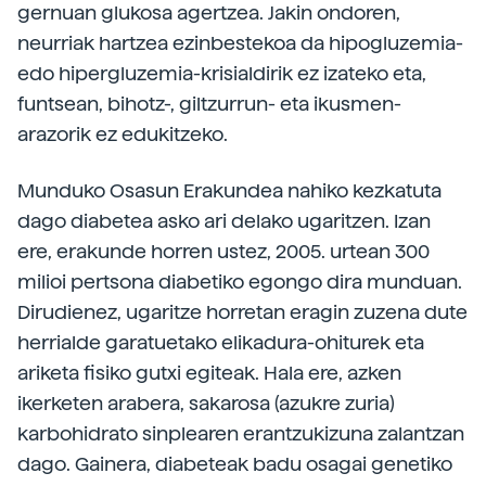
gernuan glukosa agertzea. Jakin ondoren,
neurriak hartzea ezinbestekoa da hipogluzemia-
edo hipergluzemia-krisialdirik ez izateko eta,
funtsean, bihotz-, giltzurrun- eta ikusmen-
arazorik ez edukitzeko.
Munduko Osasun Erakundea nahiko kezkatuta
dago diabetea asko ari delako ugaritzen. Izan
ere, erakunde horren ustez, 2005. urtean 300
milioi pertsona diabetiko egongo dira munduan.
Dirudienez, ugaritze horretan eragin zuzena dute
herrialde garatuetako elikadura-ohiturek eta
ariketa fisiko gutxi egiteak. Hala ere, azken
ikerketen arabera, sakarosa (azukre zuria)
karbohidrato sinplearen erantzukizuna zalantzan
dago. Gainera, diabeteak badu osagai genetiko