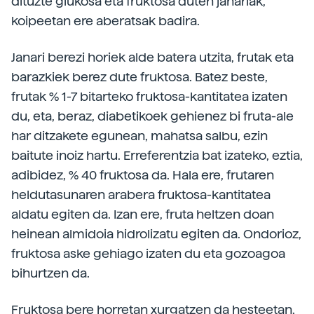
dituzte glukosa eta fruktosa duten janariak,
koipeetan ere aberatsak badira.
Janari berezi horiek alde batera utzita, frutak eta
barazkiek berez dute fruktosa. Batez beste,
frutak % 1-7 bitarteko fruktosa-kantitatea izaten
du, eta, beraz, diabetikoek gehienez bi fruta-ale
har ditzakete egunean, mahatsa salbu, ezin
baitute inoiz hartu. Erreferentzia bat izateko, eztia,
adibidez, % 40 fruktosa da. Hala ere, frutaren
heldutasunaren arabera fruktosa-kantitatea
aldatu egiten da. Izan ere, fruta heltzen doan
heinean almidoia hidrolizatu egiten da. Ondorioz,
fruktosa aske gehiago izaten du eta gozoagoa
bihurtzen da.
Fruktosa bere horretan xurgatzen da hesteetan,