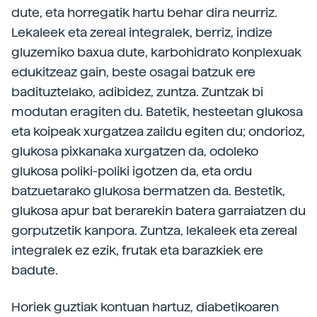
dute, eta horregatik hartu behar dira neurriz.
Lekaleek eta zereal integralek, berriz, indize
gluzemiko baxua dute, karbohidrato konplexuak
edukitzeaz gain, beste osagai batzuk ere
badituztelako, adibidez, zuntza. Zuntzak bi
modutan eragiten du. Batetik, hesteetan glukosa
eta koipeak xurgatzea zaildu egiten du; ondorioz,
glukosa pixkanaka xurgatzen da, odoleko
glukosa poliki-poliki igotzen da, eta ordu
batzuetarako glukosa bermatzen da. Bestetik,
glukosa apur bat berarekin batera garraiatzen du
gorputzetik kanpora. Zuntza, lekaleek eta zereal
integralek ez ezik, frutak eta barazkiek ere
badute.
Horiek guztiak kontuan hartuz, diabetikoaren