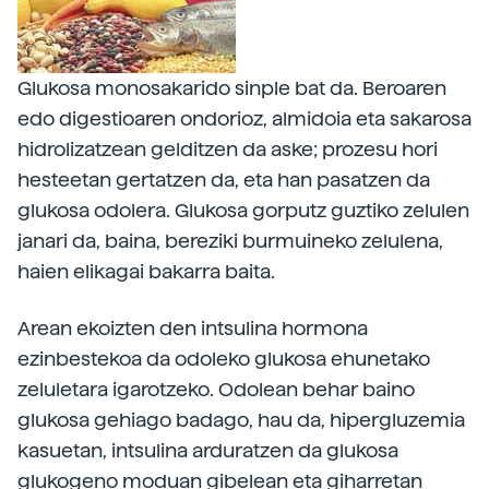
Glukosa monosakarido sinple bat da. Beroaren
edo digestioaren ondorioz, almidoia eta sakarosa
hidrolizatzean gelditzen da aske; prozesu hori
hesteetan gertatzen da, eta han pasatzen da
glukosa odolera. Glukosa gorputz guztiko zelulen
janari da, baina, bereziki burmuineko zelulena,
haien elikagai bakarra baita.
Arean ekoizten den intsulina hormona
ezinbestekoa da odoleko glukosa ehunetako
zeluletara igarotzeko. Odolean behar baino
glukosa gehiago badago, hau da, hipergluzemia
kasuetan, intsulina arduratzen da glukosa
glukogeno moduan gibelean eta giharretan