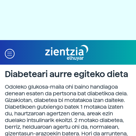
Diabeteari aurre egiteko dieta
Odoleko glukosa-maila ohi baino handiagoa
denean esaten da pertsona bat diabetikoa dela.
Gizakiotan, diabetea bi motatakoa izan daiteke.
Diabetikoen gutxiengo batek 1 motakoa izaten
du, haurtzaroan agertzen dena, areak ezin
duelako intsulinarik ekoitzi. 2 motako diabetea,
berriz, helduaroan agertu ohi da, normalean,
gizentasun-arazoekin batera. Hori da arruntena,