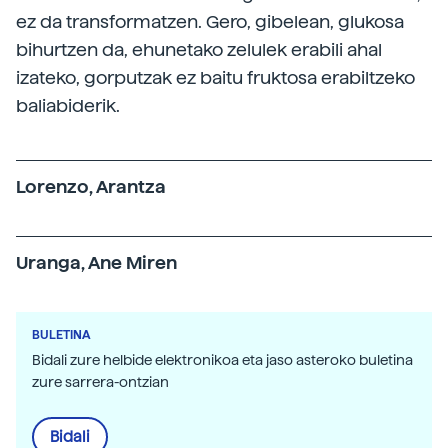
ez da transformatzen. Gero, gibelean, glukosa
bihurtzen da, ehunetako zelulek erabili ahal
izateko, gorputzak ez baitu fruktosa erabiltzeko
baliabiderik.
Lorenzo, Arantza
Uranga, Ane Miren
BULETINA
Bidali zure helbide elektronikoa eta jaso asteroko buletina
zure sarrera-ontzian
Bidali