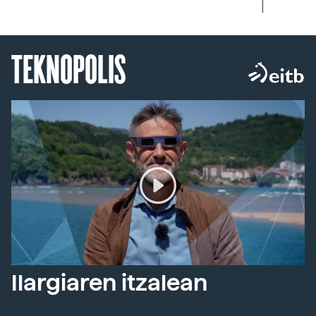
TEKNOPOLIS
Ilargiaren itzalean