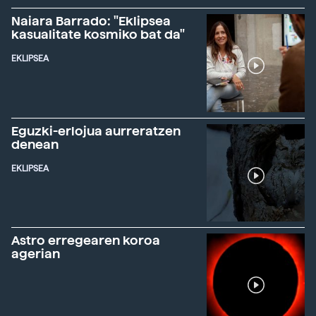
Naiara Barrado: "Eklipsea
kasualitate kosmiko bat da"
EKLIPSEA
Eguzki-erlojua aurreratzen
denean
EKLIPSEA
Astro erregearen koroa
agerian