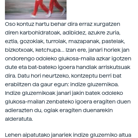
Oso kontuz hartu behar dira erraz xurgatzen
diren karbohidratoak, adibidez, azukre zuria,
eztia, gozokiak, turroiak, mazapanak, pastelak,
bizkotxoak, ketchupa… Izan ere, janari horiek jan
ondorengo odoleko glukosa-maila azkar igotzen
dute eta bat-bateko igoera handiak arriskutsuak
dira. Datu hori neurtzeko, kontzeptu berri bat
erabiltzen da gaur egun: indize gluzemikoa.
Indize gluzemikoak janari jakin batek odoleko
glukosa-mailan zenbateko igoera eragiten duen
adierazten du, ogiak eragiten duenarekin
alderatuta.
Lehen aipatutako janariek indize gluzemiko altua