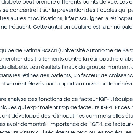
 diabète peut prendre différents points de vue. Les e
 se concentrent sur la prévention des troubles qui p
 les autres modifications, il faut souligner la rétinopa
e fréquent. Cette agitation oculaire est la principal
l'équipe de Fatima Bosch (Université Autonome de Barc
ercher des traitements contre la rétinopathie diabé
 du diabète. Les résultats finaux du groupe montrent 
dans les rétines des patients, un facteur de croissance
 relativement élevés par rapport aux niveaux de bénévo
re analyse des fonctions de ce facteur IGF-1, l'équipe
niques qui exprimaient trop de facteurs IGF-1. Et ces 
 ont développé des rétinopathies comme si elles éta
ès avoir démontré l'importance de l'IGF-1, ce facteur
cteurs viraux qui sécrètent le bloc ou les molécules