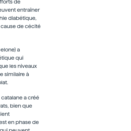
fforts de
euvent entraîner
thie diabétique,
e cause de cécité
elone) a
tique qui
que les niveaux
 similaire à
lat.
 catalane a créé
rats, bien que
ient
 est en phase de
 qui peuvent