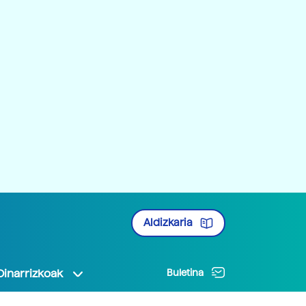
Aldizkaria
Oinarrizkoak
Buletina