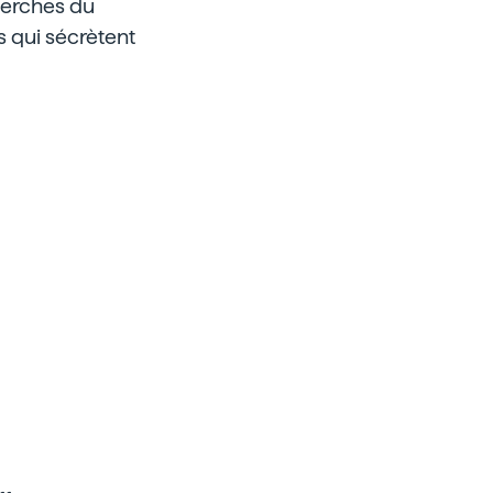
herches du
es qui sécrètent