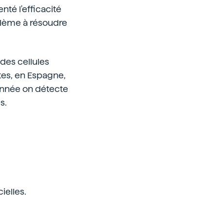
nté l'efficacité
blème à résoudre
des cellules
tes, en Espagne,
année on détecte
s.
ielles.