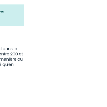
ns
d dans le
entre 200 et
 manière ou
é qu'en