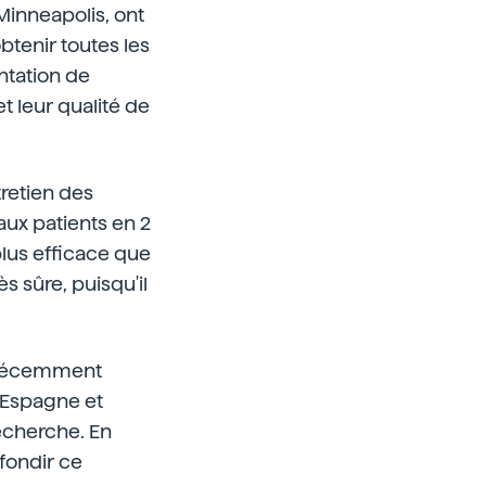
 Minneapolis, ont
btenir toutes les
antation de
et leur qualité de
tretien des
 aux patients en 2
 plus efficace que
s sûre, puisqu'il
té récemment
n Espagne et
recherche. En
fondir ce