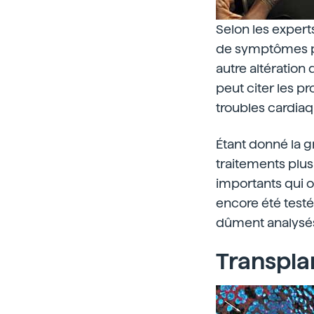
Selon les experts
de symptômes pe
autre altération
peut citer les p
troubles cardiaq
Étant donné la 
traitements plus
importants qui o
encore été testé
dûment analysés
Transplan