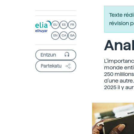
Texte réd
révision 
EU
ES
FR
EN
CA
GA
Anal
L'importanc
Partekatu
monde entie
250 million
d'une autre
2025 il y a