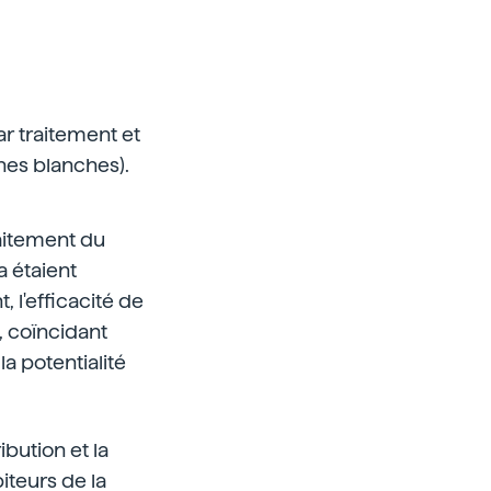
par traitement et
hes blanches).
raitement du
a étaient
, l'efficacité de
0, coïncidant
a potentialité
bution et la
iteurs de la