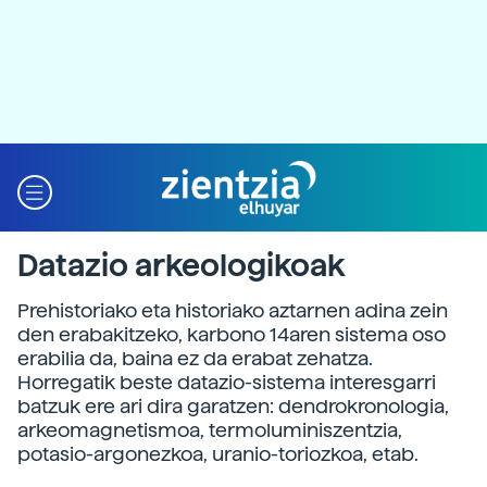
Datazio arkeologikoak
Prehistoriako eta historiako aztarnen adina zein
den erabakitzeko, karbono 14aren sistema oso
erabilia da, baina ez da erabat zehatza.
Horregatik beste datazio-sistema interesgarri
batzuk ere ari dira garatzen: dendrokronologia,
arkeomagnetismoa, termoluminiszentzia,
potasio-argonezkoa, uranio-toriozkoa, etab.