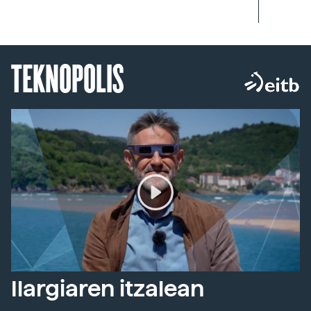
TEKNOPOLIS
Ilargiaren itzalean