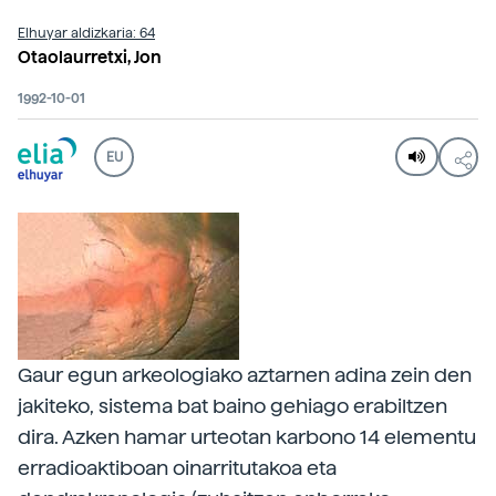
Elhuyar aldizkaria: 64
Otaolaurretxi, Jon
1992-10-01
EU
Gaur egun arkeologiako aztarnen adina zein den
jakiteko, sistema bat baino gehiago erabiltzen
dira. Azken hamar urteotan karbono 14 elementu
erradioaktiboan oinarritutakoa eta