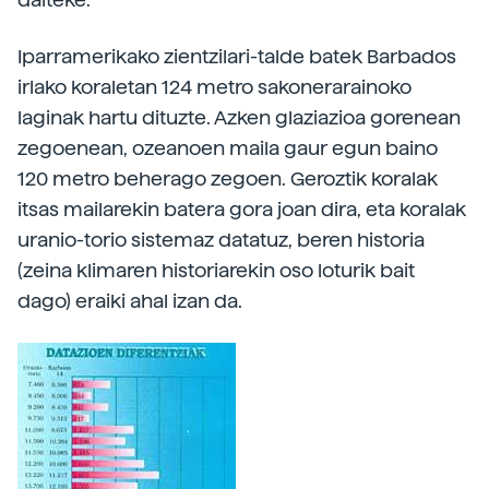
Iparramerikako zientzilari-talde batek Barbados
irlako koraletan 124 metro sakonerarainoko
laginak hartu dituzte. Azken glaziazioa gorenean
zegoenean, ozeanoen maila gaur egun baino
120 metro beherago zegoen. Geroztik koralak
itsas mailarekin batera gora joan dira, eta koralak
uranio-torio sistemaz datatuz, beren historia
(zeina klimaren historiarekin oso loturik bait
dago) eraiki ahal izan da.