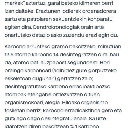
markak" aztertuz, garai bateko klimaren berri
izan daiteke. Eraztunen lodierak ordenadorera
sartu eta patroiaren sekuentziekin konparatu
egiten dira. Dendrokronologiak orain arte
onartutako datazio asko zuzendu erazi egin du.
Karbono arrunteko gramo bakoitzeko, minutuan
13,5 atomo karbono 14 desintegratzen dira, hau
da, atomo bat lauzpabost segundoero. Hori
oraingo karbonoari (adibidez gure gorputzeko
eskeletoan dugunari) gertatzen zaio;
desintegratutako karbono erradioaktibozko
atomoak etengabe ordezkatzen dituen
organismokoari, alegia. Hildako organismo
fosiletan berriz, karbono erradioaktiboa gero eta
gutxiago dago desintegratu ahala. 83 urte
igarotzen diren bakoitzean % 1 karbono