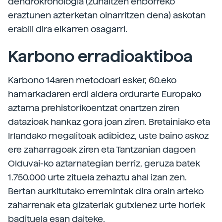
dendrokronologia (zuhaitzen enborreko
eraztunen azterketan oinarritzen dena) askotan
erabili dira elkarren osagarri.
Karbono erradioaktiboa
Karbono 14aren metodoari esker, 60.eko
hamarkadaren erdi aldera ordurarte Europako
aztarna prehistorikoentzat onartzen ziren
datazioak hankaz gora joan ziren. Bretainiako eta
Irlandako megalitoak adibidez, uste baino askoz
ere zaharragoak ziren eta Tantzanian dagoen
Olduvai-ko aztarnategian berriz, geruza batek
1.750.000 urte zituela zehaztu ahal izan zen.
Bertan aurkitutako erremintak dira orain arteko
zaharrenak eta gizateriak gutxienez urte horiek
badituela esan daiteke.