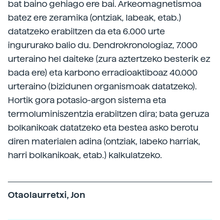
bat baino gehiago ere bai. Arkeomagnetismoa
batez ere zeramika (ontziak, labeak, etab.)
datatzeko erabiltzen da eta 6.000 urte
ingururako balio du. Dendrokronologiaz, 7.000
urteraino hel daiteke (zura aztertzeko besterik ez
bada ere) eta karbono erradioaktiboaz 40.000
urteraino (bizidunen organismoak datatzeko).
Hortik gora potasio-argon sistema eta
termoluminiszentzia erabiltzen dira; bata geruza
bolkanikoak datatzeko eta bestea asko berotu
diren materialen adina (ontziak, labeko harriak,
harri bolkanikoak, etab.) kalkulatzeko.
Otaolaurretxi, Jon