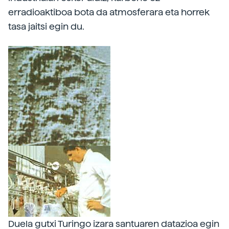
erradioaktiboa bota da atmosferara eta horrek
tasa jaitsi egin du.
Duela gutxi Turingo izara santuaren datazioa egin