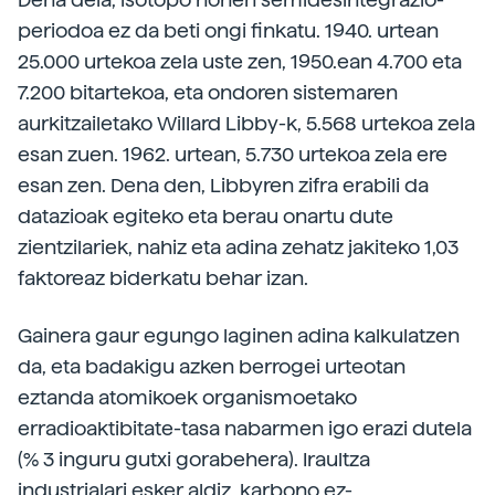
periodoa ez da beti ongi finkatu. 1940. urtean
25.000 urtekoa zela uste zen, 1950.ean 4.700 eta
7.200 bitartekoa, eta ondoren sistemaren
aurkitzailetako Willard Libby-k, 5.568 urtekoa zela
esan zuen. 1962. urtean, 5.730 urtekoa zela ere
esan zen. Dena den, Libbyren zifra erabili da
datazioak egiteko eta berau onartu dute
zientzilariek, nahiz eta adina zehatz jakiteko 1,03
faktoreaz biderkatu behar izan.
Gainera gaur egungo laginen adina kalkulatzen
da, eta badakigu azken berrogei urteotan
eztanda atomikoek organismoetako
erradioaktibitate-tasa nabarmen igo erazi dutela
(% 3 inguru gutxi gorabehera). Iraultza
industrialari esker aldiz, karbono ez-