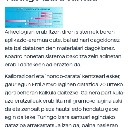
Arkeologian erabiltzen diren sistemek beren
aplikazio-eremua dute, bai adinari dagokionez
eta bai datatzen den materialari dagokionez.
Koadro honetan sistema bakoitza zein adinetan
erabil daitekeen adierazten da.
Kalibrazioari eta “hondo-zarata” kentzeari esker,
gaur egun Erdi Aroko laginen datazioa 20 urteko
gorabeheran kalkula daitezke. Gainera partikula-
azeleratzaileak erabilita miligramoko lagina aski
da eta zenbait pieza hautsi edo hondatu gabe
egin daiteke. Turingo izara santuari egindako
datazioa arrakastatsua izan da, baina hasieran