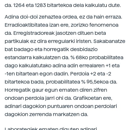
da. 1264 eta 1283 bitartekoa dela kalkulatu dute.
Adina doi-doi zehaztea ordea, ez da hain erraza.
Erradioaktibitatea izan ere, zorizko fenomenoa
da. Erregistradoreak jasotzen dituen beta
partikulak ez dira erregularki iristen. Sakabanatze
bat badago eta horregatik desbidazio
estandarra kalkulatzen da. % 68ko probabilitatea
dago kalkulatutako adina adin errealaren +1 eta
-1en bitartean egon dadin. Perdoia +2 eta -2
bitartekoa bada, probabilitatea % 95,5ekoa da.
Horregatik gaur egun ematen diren zifren
ondoan perdoia jarri ohi da. Grafikoetan ere,
adinari dagokion puntuaren ondoan perdoiari
dagokion zerrenda markatzen da.
Laborategiek ematen diguten adinari