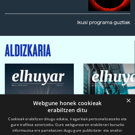
Ikusi programa guztiak
ALDIZKARIA
×
Webgune honek cookieak
erabiltzen ditu
Cookieak erabiltzen ditugu edukia, iragarkiak pertsonalizatzeko eta
gure trafikoa aztertzeko. Gure webgunearen erabilerari buruzko
informazioa ere partekatzen dugu gure publizitate- eta analisi-