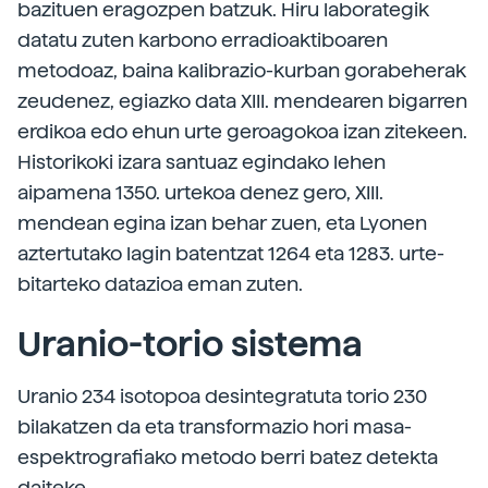
bazituen eragozpen batzuk. Hiru laborategik
datatu zuten karbono erradioaktiboaren
metodoaz, baina kalibrazio-kurban gorabeherak
zeudenez, egiazko data XIII. mendearen bigarren
erdikoa edo ehun urte geroagokoa izan zitekeen.
Historikoki izara santuaz egindako lehen
aipamena 1350. urtekoa denez gero, XIII.
mendean egina izan behar zuen, eta Lyonen
aztertutako lagin batentzat 1264 eta 1283. urte-
bitarteko datazioa eman zuten.
Uranio-torio sistema
Uranio 234 isotopoa desintegratuta torio 230
bilakatzen da eta transformazio hori masa-
espektrografiako metodo berri batez detekta
daiteke.