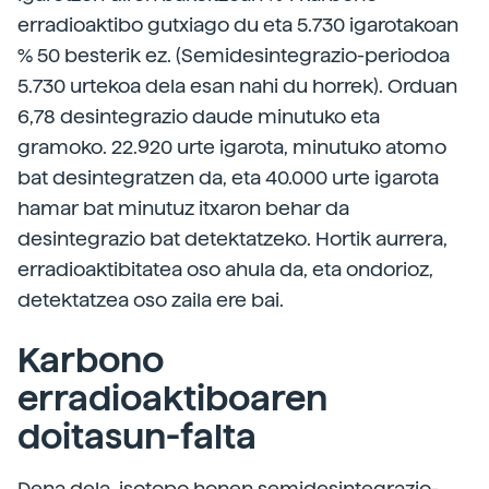
erradioaktibo gutxiago du eta 5.730 igarotakoan
% 50 besterik ez. (Semidesintegrazio-periodoa
5.730 urtekoa dela esan nahi du horrek). Orduan
6,78 desintegrazio daude minutuko eta
gramoko. 22.920 urte igarota, minutuko atomo
bat desintegratzen da, eta 40.000 urte igarota
hamar bat minutuz itxaron behar da
desintegrazio bat detektatzeko. Hortik aurrera,
erradioaktibitatea oso ahula da, eta ondorioz,
detektatzea oso zaila ere bai.
Karbono
erradioaktiboaren
doitasun-falta
Dena dela, isotopo honen semidesintegrazio-