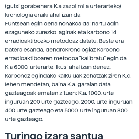
(gutxi gorabehera K.a zazpi mila urterarteko)
kronologia eraiki ahal izan da.
Funtsean egin dena honakoa da: hartu adin
ezaguneko zurezko laginak eta karbono 14
erradioaktibozko metodoaz datatu. Beste era
batera esanda, dendrokronologiaz karbono
erradioaktiboaren metodoa “kalibratu” egin da
K.a 6000. urterarte. Ikusi ahal izan denez,
karbonoz egindako kalkuluak zehatzak ziren K.o.
lehen mendetan, baina K.a. garaian data
gazteagoak ematen zituen: K.a. 1000. urte
inguruan 200 urte gazteago, 2000. urte inguruan
400 urte gazteago eta 5000. urte inguruan 800
urte gazteago.
Turingo izara santua