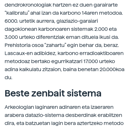
dendrokronologiak hartzen ez duen garairarte
“kalibratu” ahal izan da karbono 14aren metodoa.
6000. urtetik aurrera, glaziazio-garaiari
dagokionean karbonoaren sistemak 2.000 eta
3.000 urteko diferentziak eman dituela ikusi da.
Prehistoria osoa “zahartu” egin behar da, beraz.
Lascaux-en adibidez, karbono erradioaktiboaren
metodoaz bertako egurrikatzari 17.000 urteko
adina kalkulatu zitzaion, baina benetan 20.000koa
du.
Beste zenbait sistema
Arkeologian laginaren adinaren eta izaeraren
arabera datazio-sistema desberdinak erabiltzen
dira, eta batzuetan lagin bera aztertzeko metodo