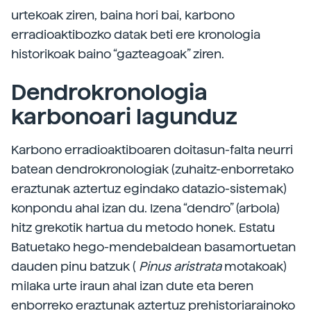
urtekoak ziren, baina hori bai, karbono
erradioaktibozko datak beti ere kronologia
historikoak baino “gazteagoak” ziren.
Dendrokronologia
karbonoari lagunduz
Karbono erradioaktiboaren doitasun-falta neurri
batean dendrokronologiak (zuhaitz-enborretako
eraztunak aztertuz egindako datazio-sistemak)
konpondu ahal izan du. Izena “dendro” (arbola)
hitz grekotik hartua du metodo honek. Estatu
Batuetako hego-mendebaldean basamortuetan
dauden pinu batzuk (
Pinus aristrata
motakoak)
milaka urte iraun ahal izan dute eta beren
enborreko eraztunak aztertuz prehistoriarainoko