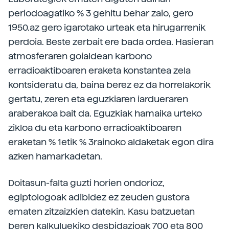
periodoagatiko % 3 gehitu behar zaio, gero
1950.az gero igarotako urteak eta hirugarrenik
perdoia. Beste zerbait ere bada ordea. Hasieran
atmosferaren goialdean karbono
erradioaktiboaren eraketa konstantea zela
kontsideratu da, baina berez ez da horrelakorik
gertatu, zeren eta eguzkiaren iardueraren
araberakoa bait da. Eguzkiak hamaika urteko
zikloa du eta karbono erradioaktiboaren
eraketan % 1etik % 3rainoko aldaketak egon dira
azken hamarkadetan.
Doitasun-falta guzti horien ondorioz,
egiptologoak adibidez ez zeuden gustora
ematen zitzaizkien datekin. Kasu batzuetan
beren kalkuluekiko desbidazioak 700 eta 800