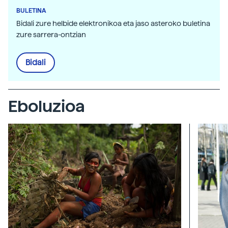
BULETINA
Bidali zure helbide elektronikoa eta jaso asteroko buletina
zure sarrera-ontzian
Bidali
Eboluzioa