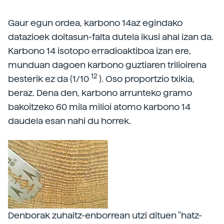
Gaur egun ordea, karbono 14az egindako
datazioek doitasun-falta dutela ikusi ahal izan da.
Karbono 14 isotopo erradioaktiboa izan ere,
munduan dagoen karbono guztiaren trilioirena
12
besterik ez da (1/10
). Oso proportzio txikia,
beraz. Dena den, karbono arrunteko gramo
bakoitzeko 60 mila milioi atomo karbono 14
daudela esan nahi du horrek.
Denborak zuhaitz-enborrean utzi dituen "hatz-