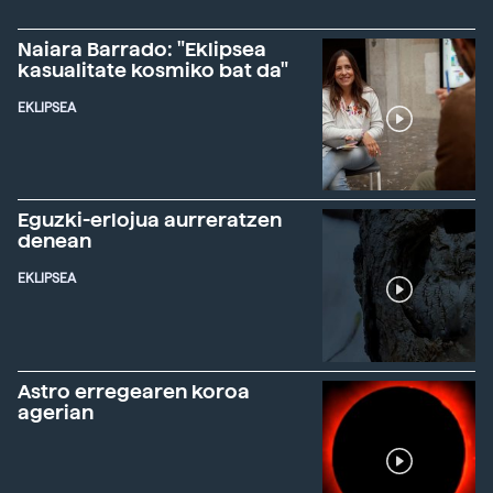
Naiara Barrado: "Eklipsea
kasualitate kosmiko bat da"
EKLIPSEA
Eguzki-erlojua aurreratzen
denean
EKLIPSEA
Astro erregearen koroa
agerian