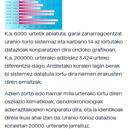
K.a. 6000. urtetik abiatuta, garai zaharragoentzat
uranio-torio sistemaz eta karbano 14 az lortutako
datazioak konparatzen dira ondoko grafikoan.
K.a. 200000. urterako adibidez 3.424 urteko
diferentzia dago. Antilletako koralen lagin berak
bi sistemez datatuta lortu dira hemen erakusten
diren emaitzak.
Azken zortzi edo hamar mila urterako lortu diren
oszilazio klimatikoak, dendrokronologiak
adierazitakoekin konparatu dira, eta ia identikoak
direla ikusi ahal izan da. Uranio-torioz datazioa
koraletan 20000. urterarte jarraituz,