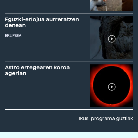
Eguzki-erlojua aurreratzen
denean
EKLIPSEA
Astro erregearen koroa
agerian
Ikusi programa guztiak