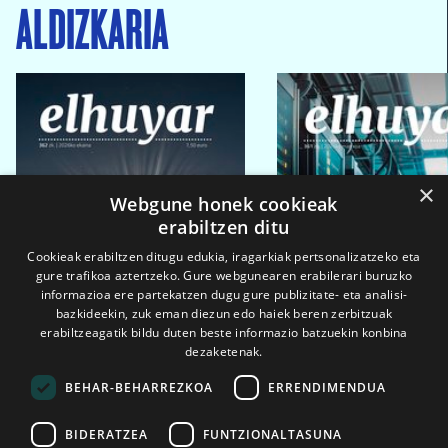
ALDIZKARIA
×
Webgune honek cookieak
erabiltzen ditu
Cookieak erabiltzen ditugu edukia, iragarkiak pertsonalizatzeko eta
gure trafikoa aztertzeko. Gure webgunearen erabilerari buruzko
informazioa ere partekatzen dugu gure publizitate- eta analisi-
bazkideekin, zuk eman diezun edo haiek beren zerbitzuak
erabiltzeagatik bildu duten beste informazio batzuekin konbina
dezaketenak.
BEHAR-BEHARREZKOA
ERRENDIMENDUA
BIDERATZEA
FUNTZIONALTASUNA
2026ko eka. 1a
2026ko mar. 1a