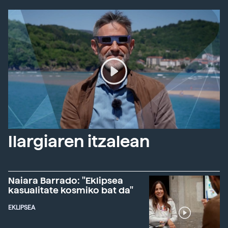
Ilargiaren itzalean
Naiara Barrado: "Eklipsea
kasualitate kosmiko bat da"
EKLIPSEA