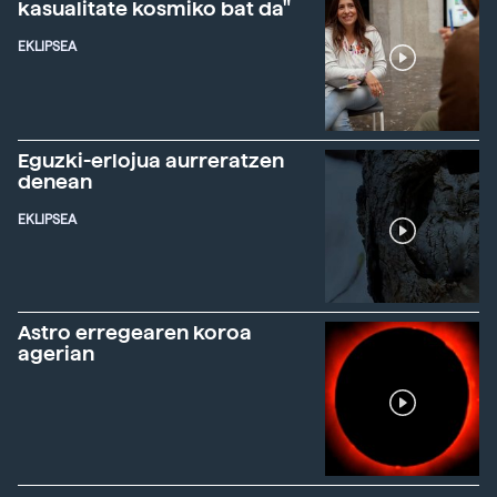
kasualitate kosmiko bat da"
EKLIPSEA
Eguzki-erlojua aurreratzen
denean
EKLIPSEA
Astro erregearen koroa
agerian