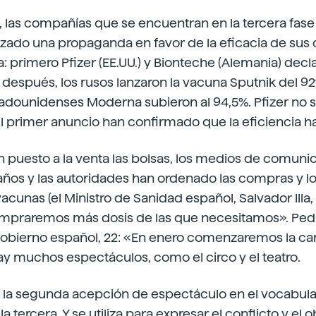
, las compañías que se encuentran en la tercera fase
lizado una propaganda en favor de la eficacia de sus
a: primero Pfizer (EE.UU.) y Bionteche (Alemania) decl
 después, los rusos lanzaron la vacuna Sputnik del 9
adounidenses Moderna subieron al 94,5%. Pfizer no s
 primer anuncio han confirmado que la eficiencia ha
 puesto a la venta las bolsas, los medios de comuni
años y las autoridades han ordenado las compras y l
acunas (el Ministro de Sanidad español, Salvador Illa, 
mpraremos más dosis de las que necesitamos». Ped
Gobierno español, 22: «En enero comenzaremos la 
y muchos espectáculos, como el circo y el teatro.
s la segunda acepción de espectáculo en el vocabular
a tercera. Y se utiliza para expresar el conflicto y el o