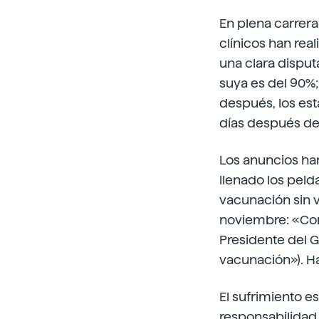
En plena carrera
clínicos han rea
una clara disput
suya es del 90%;
después, los est
días después del
Los anuncios han
llenado los peld
vacunación sin v
noviembre: «Co
Presidente del 
vacunación»). Ha
El sufrimiento e
responsabilidad l