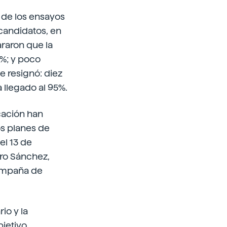
 de los ensayos
 candidatos, en
araron que la
2%; y poco
e resignó: diez
 llegado al 95%.
cación han
os planes de
el 13 de
ro Sánchez,
campaña de
io y la
bjetivo,