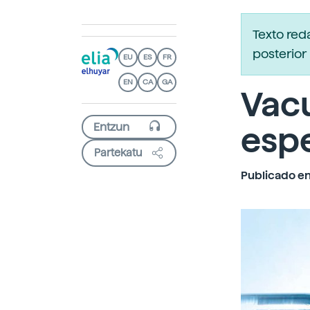
Texto red
posterior 
EU
ES
FR
EN
CA
GA
Vacu
esp
Partekatu
Publicado en