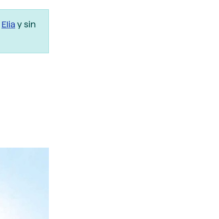
r
Elia
y sin