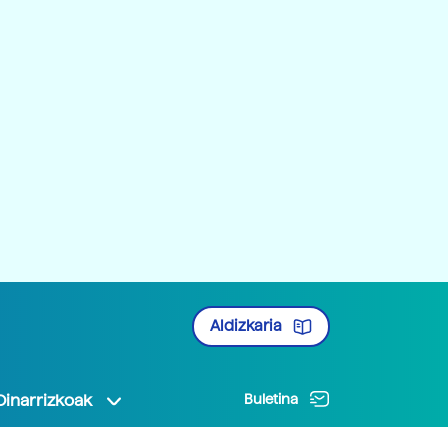
Aldizkaria
Oinarrizkoak
Buletina