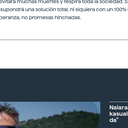
evitará muchas muertes y respira toda la sociedad. 
upondrá una solución total, ni siquiera con un 100% 
peranza, no promesas hinchadas.
Naiara
kasual
da"