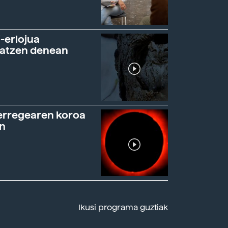
-erlojua
ratzen denean
erregearen koroa
n
Ikusi programa guztiak