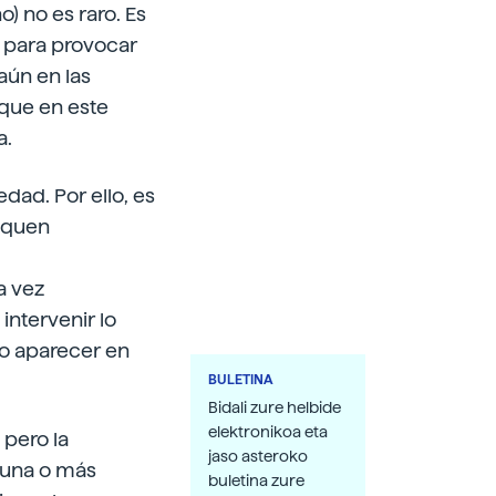
) no es raro. Es
n para provocar
aún en las
que en este
a.
dad. Por ello, es
iquen
a vez
intervenir lo
do aparecer en
BULETINA
Bidali zure helbide
elektronikoa eta
 pero la
jaso asteroko
 una o más
buletina zure