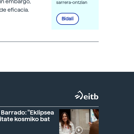
Sin embargo,
sarrera-ontzian
de eficacia.
Bidali
 Barrado: "Eklipsea
itate kosmiko bat