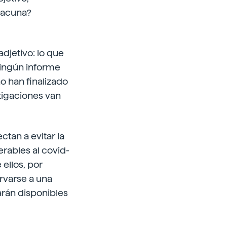
vacuna?
djetivo: lo que
ningún informe
o han finalizado
stigaciones van
ctan a evitar la
erables al covid-
 ellos, por
rvarse a una
arán disponibles