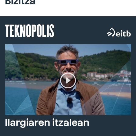
Bizitza
TEKNOPOLIS
Ilargiaren itzalean