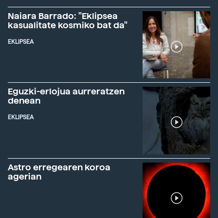
Naiara Barrado: "Eklipsea
kasualitate kosmiko bat da"
EKLIPSEA
Eguzki-erlojua aurreratzen
denean
EKLIPSEA
Astro erregearen koroa
agerian