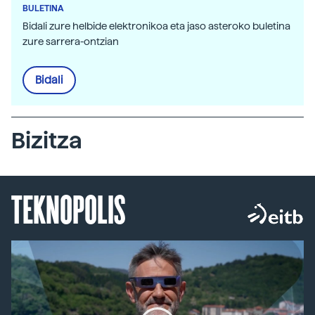
BULETINA
Bidali zure helbide elektronikoa eta jaso asteroko buletina
zure sarrera-ontzian
Bidali
Bizitza
TEKNOPOLIS