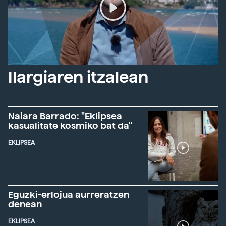
Ilargiaren itzalean
Naiara Barrado: "Eklipsea
kasualitate kosmiko bat da"
EKLIPSEA
Eguzki-erlojua aurreratzen
denean
EKLIPSEA